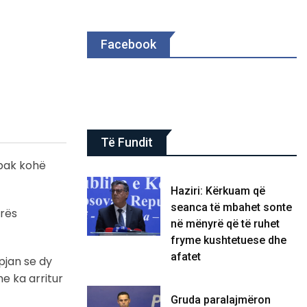
Facebook
Të Fundit
 pak kohë
Haziri: Kërkuam që
seanca të mbahet sonte
drës
në mënyrë që të ruhet
fryme kushtetuese dhe
afatet
pjan se dy
e ka arritur
Gruda paralajmëron