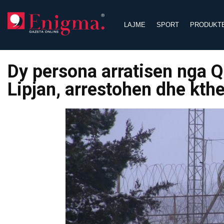
Skip
to
LAJME
SPORT
PRODUKT
content
Dy persona arratisen nga 
Lipjan, arrestohen dhe kth