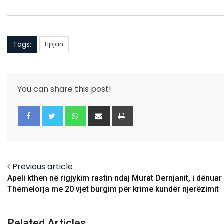
Tags:
Lipjan
You can share this post!
Whatsapp
Share
Print
via
Email
Facebook
Twitter
Previous article
Apeli kthen në rigjykim rastin ndaj Murat Dernjanit, i dënuar
Themelorja me 20 vjet burgim për krime kundër njerëzimit
Related Articles