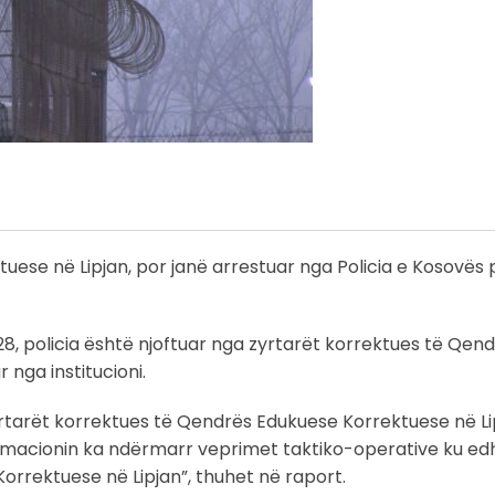
uese në Lipjan, por janë arrestuar nga Policia e Kosovës
:28, policia është njoftuar nga zyrtarët korrektues të Qen
 nga institucioni.
 zyrtarët korrektues të Qendrës Edukuese Korrektuese në Li
ormacionin ka ndërmarr veprimet taktiko-operative ku edh
 Korrektuese në Lipjan”, thuhet në raport.