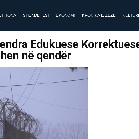
ET TONA
SHËNDETËSI
EKONOMI
KRONIKA E ZEZË
KULTUR
Qendra Edukuese Korrektues
ehen në qendër