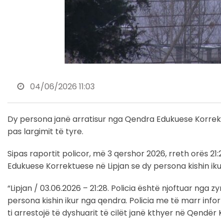
04/06/2026 11:03
Dy persona janë arratisur nga Qendra Edukuese Korrekt
pas largimit të tyre.
Sipas raportit policor, më 3 qershor 2026, rreth orës 21
Edukuese Korrektuese në Lipjan se dy persona kishin ikur
“Lipjan / 03.06.2026 – 21:28. Policia është njoftuar nga
persona kishin ikur nga qendra. Policia me të marr inf
ti arrestojë të dyshuarit të cilët janë kthyer në Qendër