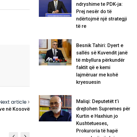
ndryshime te PDK-ja:
Prej nesër do të
ndërtojmë një strategji
të re
Besnik Tahiri: Dyert e
sallës së Kuvendit janë
të mbyllura përkundër
faktit që e kemi
lajmëruar me kohë
kryesuesin
Next article
Maliqi: Deputetët t’i
drejtohen Supremes për
eve në Kosovë
Kurtin e Haxhiun jo
Kushtetueses,
Prokuroria të hapë