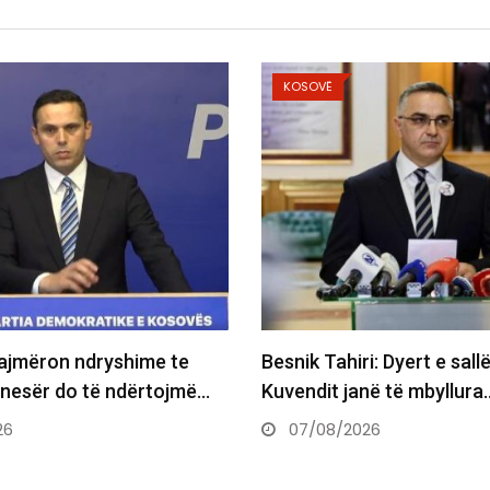
KOSOVË
mëron ndryshime te
Besnik Tahiri: Dyert e sallës 
esër do të ndërtojmë…
Kuvendit janë të mbyllura…
07/08/2026