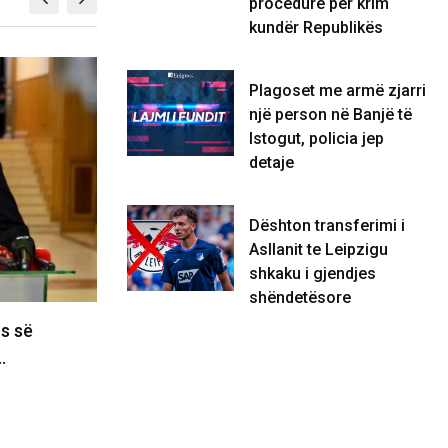
procedurë për krim
kundër Republikës
KOSOVË
Plagoset me armë zjarri
një person në Banjë të
Istogut, policia jep
detaje
Dështon transferimi i
Asllanit te Leipzigu
shkaku i gjendjes
shëndetësore
së
Maliqi: Deputetët t’i drejtohen
P
Supremes për Kurtin e Haxhiun jo…
B
07/08/2026