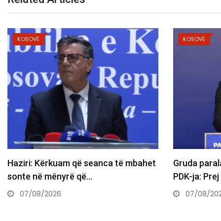
KOSOVË
KOSOVË
aziri: Kërkuam që seanca të mbahet
Gruda paralaj
sonte në mënyrë që…
PDK-ja: Prej n
07/08/2026
07/08/2026