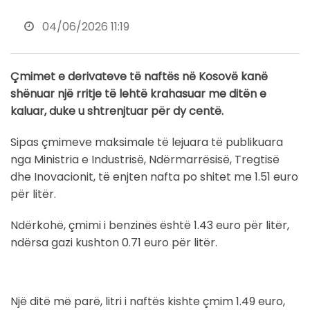
04/06/2026 11:19
Çmimet e derivateve të naftës në Kosovë kanë
shënuar një rritje të lehtë krahasuar me ditën e
kaluar, duke u shtrenjtuar për dy centë.
Sipas çmimeve maksimale të lejuara të publikuara
nga Ministria e Industrisë, Ndërmarrësisë, Tregtisë
dhe Inovacionit, të enjten nafta po shitet me 1.51 euro
për litër.
Ndërkohë, çmimi i benzinës është 1.43 euro për litër,
ndërsa gazi kushton 0.71 euro për litër.
Një ditë më parë, litri i naftës kishte çmim 1.49 euro,