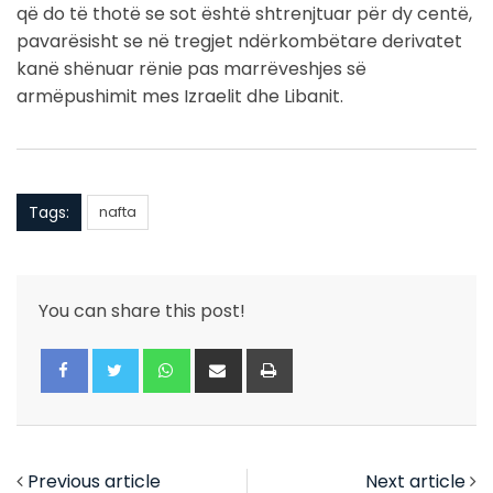
që do të thotë se sot është shtrenjtuar për dy centë,
pavarësisht se në tregjet ndërkombëtare derivatet
kanë shënuar rënie pas marrëveshjes së
armëpushimit mes Izraelit dhe Libanit.
Tags:
nafta
You can share this post!
Whatsapp
Share
Print
via
Email
Previous article
Next article