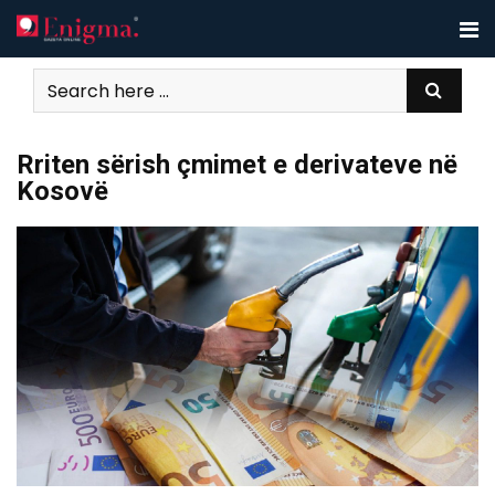
Skip
to
content
Rriten sërish çmimet e derivateve në
Kosovë