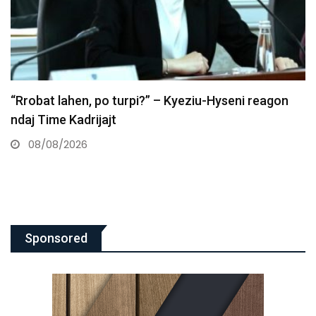
Hedhja e vezëve ndaj Kurtit, lajm edhe në mediat
botërore
08/08/2026
Sponsored