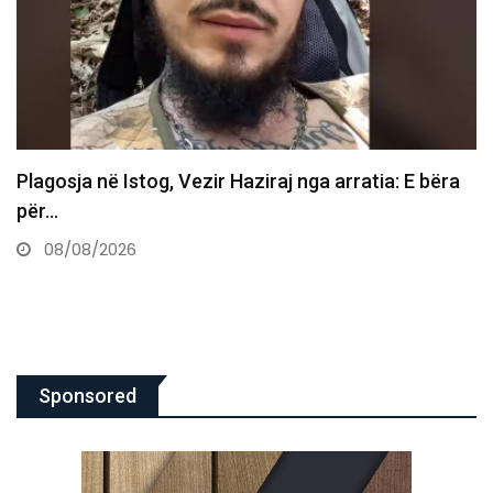
Vdes ish-luftëtari i UÇK-së Avni Hoxha
08/08/2026
Sponsored