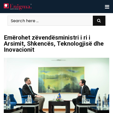
Skip
to
content
Emërohet zëvendësministri i ri i
Arsimit, Shkencës, Teknologjisë dhe
Inovacionit