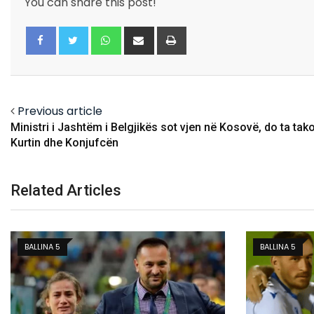
You can share this post!
Whatsapp
Share
Print
via
Email
Facebook
Twitter
Previous article
Ministri i Jashtëm i Belgjikës sot vjen në Kosovë, do ta tak
Kurtin dhe Konjufcën
Related Articles
BALLINA 5
BALLINA 5