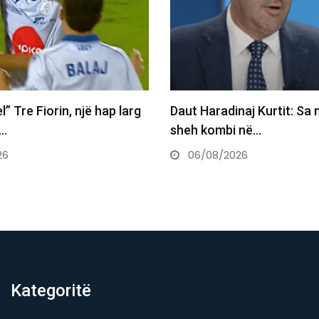
Tre Fiorin, një hap larg
Daut Haradinaj Kurtit: Sa mir
sheh kombi në…
06/08/2026
Kategoritë