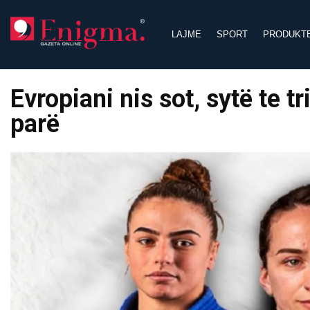
Skip
to
LAJME
SPORT
PRODUKT
content
Evropiani nis sot, sytë te t
parë