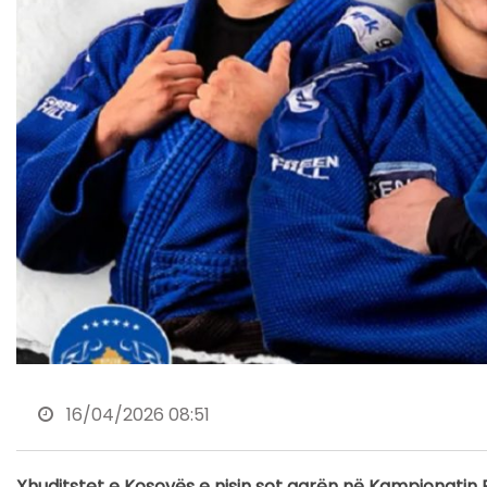
16/04/2026 08:51
Xhuditstet e Kosovës e nisin sot garën në Kampionatin 