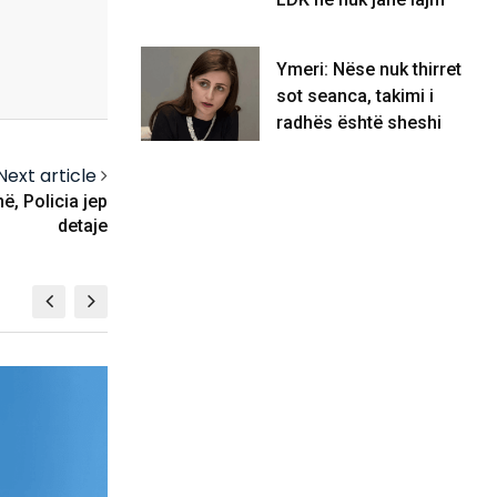
Ymeri: Nëse nuk thirret
sot seanca, takimi i
radhës është sheshi
Next article
ë, Policia jep
detaje
FUTBOLL