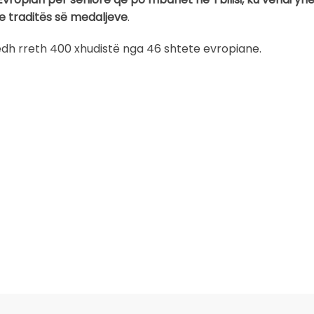
 traditës së medaljeve
.
ledh rreth 400 xhudistë nga 46 shtete evropiane.