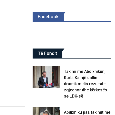
Facebook
Të Fundit
Takimi me Abdixhikun,
Kurti: Ka një dallim
drastik midis rezultatit
zgjedhor dhe kërkesës
së LDK-së
Abdixhiku pas takimit me
ë