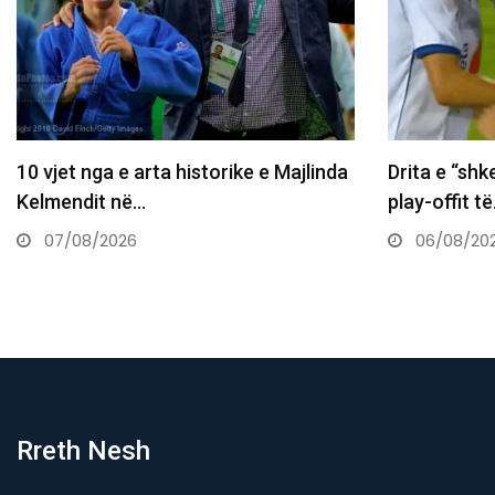
0 vjet nga e arta historike e Majlinda
Drita e “shkel” 
Kelmendit në…
play-offit të…
07/08/2026
06/08/2026
Rreth Nesh