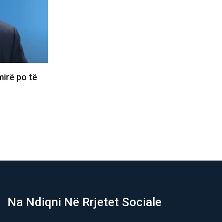
ë po të
Kjo legjendë e futbollit mund ta marrë
B
postin e Infantinos…
06/08/2026
Na Ndiqni Në Rrjetet Sociale