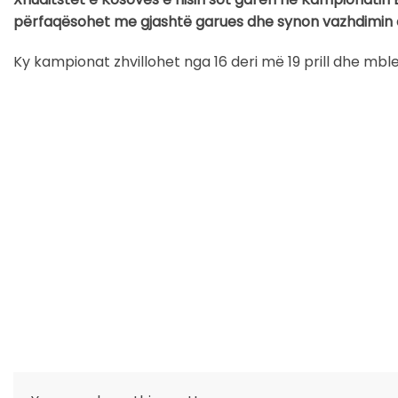
përfaqësohet me gjashtë garues dhe synon vazhdimin e
Ky kampionat zhvillohet nga 16 deri më 19 prill dhe mb