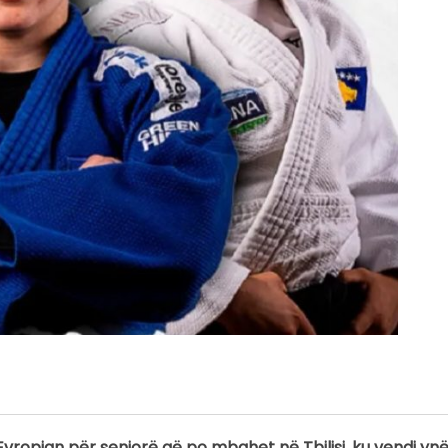
Evropian për seniorë që po mbahet në Tbilisi, ku vendi yn