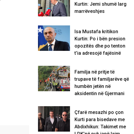
Kurtin: Jemi shumë larg
marrëveshjes
Isa Mustafa kritikon
Kurtin: Po i bën presion
opozitës dhe po tenton
t’ia adresojë fajësinë
​Familja në pritje të
trupave të familjarëve që
humbën jetën në
aksidentin në Gjermani
Çfarë mesazhi po çon
Kurti para bisedave me
Abdixhikun: Takimet me
LDK’në nuk janë lajm