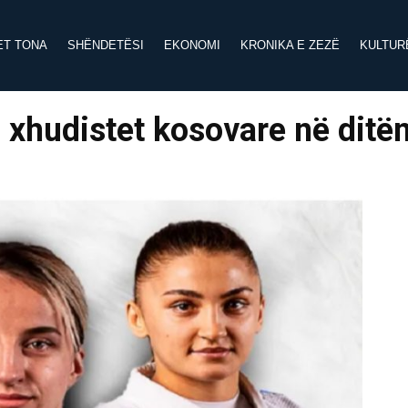
ET TONA
SHËNDETËSI
EKONOMI
KRONIKA E ZEZË
KULTUR
ri xhudistet kosovare në ditë