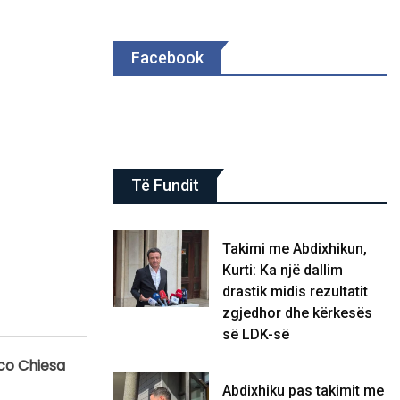
Facebook
Të Fundit
Takimi me Abdixhikun,
Kurti: Ka një dallim
drastik midis rezultatit
zgjedhor dhe kërkesës
së LDK-së
ico Chiesa
Abdixhiku pas takimit me