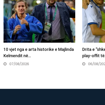
Drita e “shkel” Tre Fiorin, një hap larg
Daut Haradin
play-offit të…
sheh kombi
06/08/2026
06/08/20