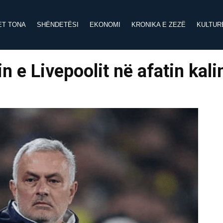
ET TONA
SHËNDETËSI
EKONOMI
KRONIKA E ZEZË
KULTUR
n e Livepoolit në afatin kal