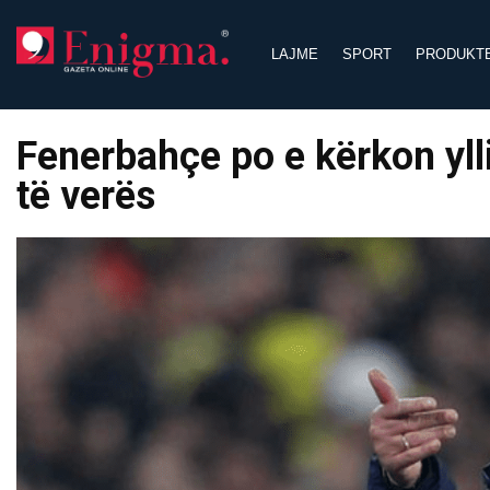
Skip
to
LAJME
SPORT
PRODUKT
content
Fenerbahçe po e kërkon ylli
të verës