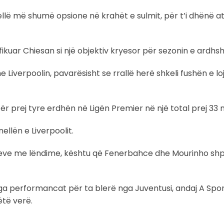
sjellë më shumë opsione në krahët e sulmit, për t’i dhënë 
ikuar Chiesan si një objektiv kryesor për sezonin e ardhs
 Liverpoolin, pavarësisht se rrallë herë shkeli fushën e lo
ër prej tyre erdhën në Ligën Premier në një total prej 33 
llën e Liverpoolit.
meve me lëndime, kështu që Fenerbahce dhe Mourinho shp
 nga performancat për ta blerë nga Juventusi, andaj A Sp
ëtë verë.