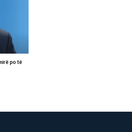
und ta marrë
Basketbollistja transgjinore e synon
WNBA-në: Nëse më telefonojnë, nuk
do…
06/08/2026