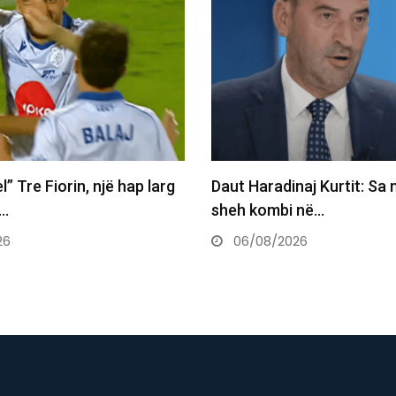
aj Kurtit: Sa mirë po të
Kjo legjendë e futbollit m
 në…
postin e Infantinos…
26
06/08/2026