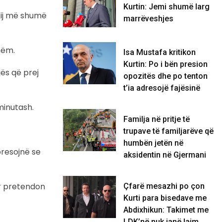
Kurtin: Jemi shumë larg
atij më shumë
marrëveshjes
hëm.
Isa Mustafa kritikon
Kurtin: Po i bën presion
jës që prej
opozitës dhe po tenton
t’ia adresojë fajësinë
minutash.
​Familja në pritje të
trupave të familjarëve që
humbën jetën në
resojnë se
aksidentin në Gjermani
or pretendon
Çfarë mesazhi po çon
Kurti para bisedave me
Abdixhikun: Takimet me
LDK’në nuk janë lajm