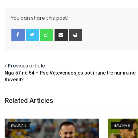
You can share this post!
Whatsapp
Share
Print
via
Email
Facebook
Twitter
Previous article
Nga 57 në 54 – Pse Vetëvendosjes sot i ranë tre numra në
Kuvend?
Related Articles
BALLINA 5
FUTBOLL