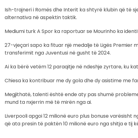
Ish-trajneri i Romës dhe Interit ka shtyrë klubin që të 
alternativa në aspektin taktik.
Mediumi turk A Spor ka raportuar se Mourinho ka identif
27-vjeçari sapo ka fituar një medalje të Ligës Premier me
transferimit nga Juventusi në gusht të 2024.
Ai ka bërë vetëm 12 paraqitje në ndeshje zyrtare, ku kat
Chiesa ka kontribuar me dy gola dhe dy asistime me fane
Megjithatë, talenti është ende aty pas shumë proble
mund ta nxjerrin më të mirën nga ai.
Liverpooli apgoi 12 milionë euro plus bonuse varësisht
që ata presin të paktën 10 milionë euro nga shitja e tij k