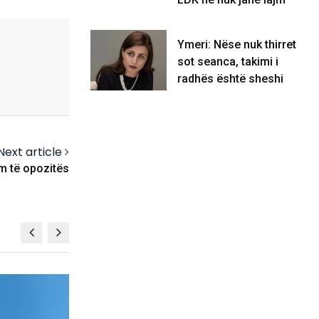
Ymeri: Nëse nuk thirret
sot seanca, takimi i
radhës është sheshi
Next article
m të opozitës
BALLINA 5