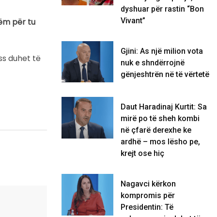
dyshuar për rastin “Bon
Vivant”
ëm për tu
Gjini: As një milion vota
ss duhet të
nuk e shndërrojnë
gënjeshtrën në të vërtetë
Daut Haradinaj Kurtit: Sa
mirë po të sheh kombi
në çfarë derexhe ke
ardhë – mos lësho pe,
krejt ose hiç
Nagavci kërkon
kompromis për
Presidentin: Të