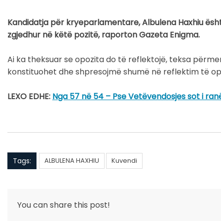
Kandidatja për kryeparlamentare, Albulena Haxhiu ësht
zgjedhur në këtë pozitë, raporton Gazeta Enigma.
Ai ka theksuar se opozita do të reflektojë, teksa përme
konstituohet dhe shpresojmë shumë në reflektim të opo
LEXO EDHE:
Nga 57 në 54 – Pse Vetëvendosjes sot i ra
Tags:
ALBULENA HAXHIU
Kuvendi
You can share this post!