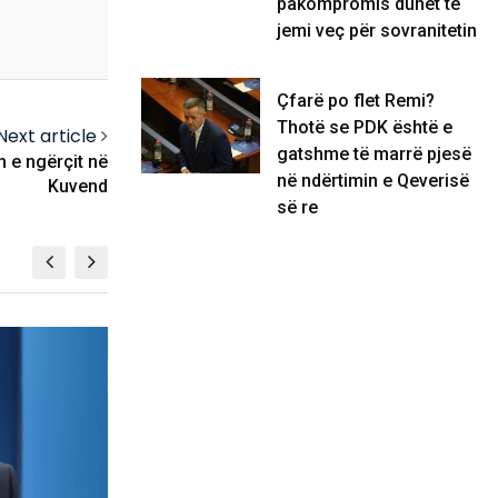
pakompromis duhet të
jemi veç për sovranitetin
Çfarë po flet Remi?
Thotë se PDK është e
Next article
gatshme të marrë pjesë
n e ngërçit në
në ndërtimin e Qeverisë
Kuvend
së re
KOSOVË