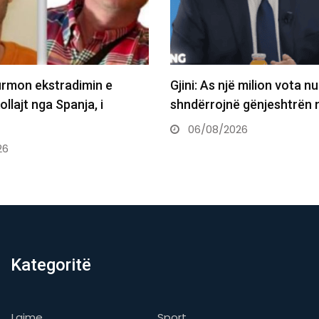
ë milion vota nuk e
Nagavci kërkon komprom
ë gënjeshtrën në…
Presidentin: Të pakompr
të jemi…
26
06/08/2026
Kategoritë
Lajme
Sport