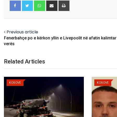
Whatsapp
Share
Print
via
Email
Facebook
Twitter
Previous article
Fenerbahçe po e kërkon yllin e Livepoolit në afatin kalimtar
verës
Related Articles
KOSOVË
KOSOVË