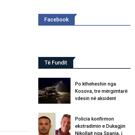
Facebook
Të Fundit
Po ktheheshin nga
Kosova, tre mërgimtarë
vdesin në aksident
Policia konfirmon
ekstradimin e Dukagjin
Nikollajt nga Spanja, i