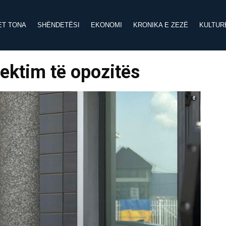
ET TONA
SHËNDETËSI
EKONOMI
KRONIKA E ZEZË
KULTUR
ektim të opozitës