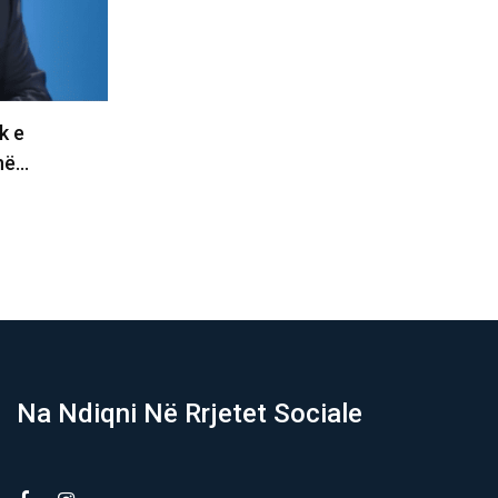
is për
Çfarë po flet Remi? Thotë se PDK
omis duhet
është e gatshme…
06/08/2026
Na Ndiqni Në Rrjetet Sociale