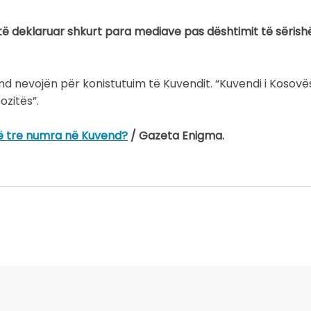
ë deklaruar shkurt para mediave pas dështimit të sërish
nd nevojën për konistutuim të Kuvendit. “Kuvendi i Kosovë
zitës”.
në tre numra në Kuvend?
/ Gazeta Enigma.