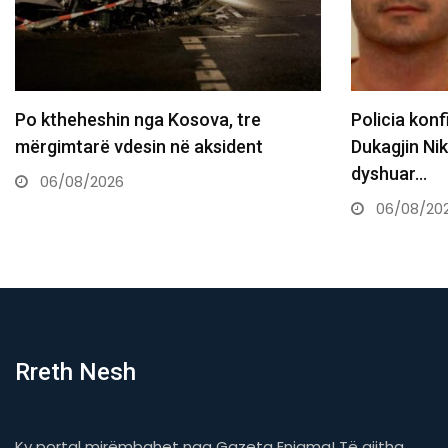
Policia konfirmon ekstradimin e
Gjini: As nj
Dukagjin Nikollajt nga Spanja, i
shndërrojn
dyshuar…
06/08/20
06/08/2026
Rreth Nesh
Ky portal mirëmbahet nga Gazeta Enigma! Të gjitha