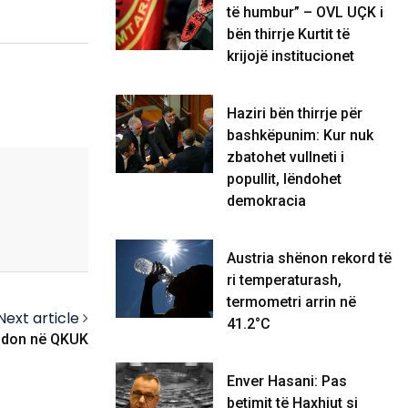
të humbur” – OVL UÇK i
bën thirrje Kurtit të
krijojë institucionet
Haziri bën thirrje për
bashkëpunim: Kur nuk
zbatohet vullneti i
popullit, lëndohet
demokracia
Austria shënon rekord të
ri temperaturash,
termometri arrin në
Next article
41.2°C
undon në QKUK
Enver Hasani: Pas
betimit të Haxhiut si