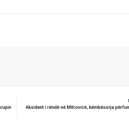
grupin
Aksident i rëndë në Mitrovicë, këmbësorja përf