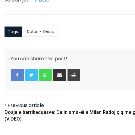
Tags:
Katari - Zvicra
You can share this post!
Whatsapp
Share
Print
via
Email
Facebook
Twitter
Previous article
Dosja e barrikaduesve: Dalin sms-ët e Milan Radojiçiq me 
(VIDEO)