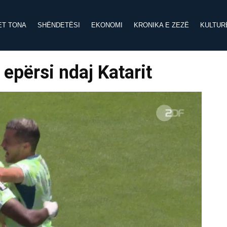
ET TONA
SHËNDETËSI
EKONOMI
KRONIKA E ZEZË
KULTUR
epërsi ndaj Katarit