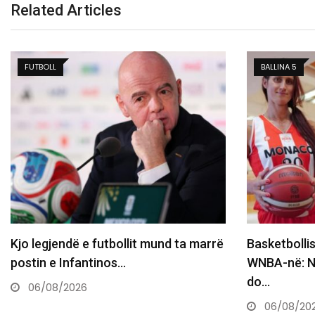
Related Articles
BALLINA 5
BOTË
Basketbollistja transgjinore e synon
Rrufeja vret
WNBA-në: Nëse më telefonojnë, nuk
të tjerë në 
do…
05/08/20
06/08/2026