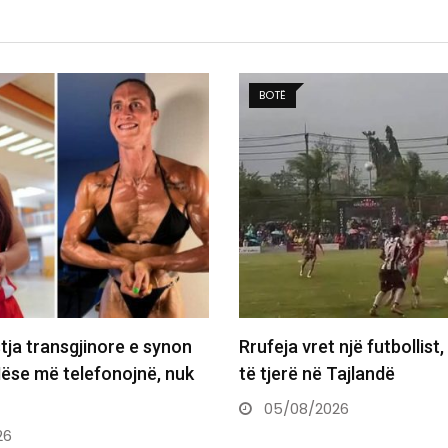
BALLINA 5
 një futbollist, plagos 12
Zhegrova shënon eurogol
Tajlandë
Chelseas
26
05/08/2026