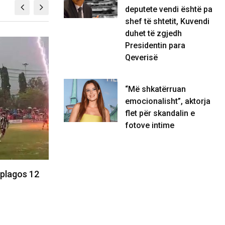
deputete vendi është pa
shef të shtetit, Kuvendi
duhet të zgjedh
Presidentin para
FUTBOLL
Qeverisë
“Më shkatërruan
emocionalisht”, aktorja
flet për skandalin e
fotove intime
 ndaj
Gjashtë shtetet që po e mbështesin
Gianni Infantinon për t’u…
04/08/2026