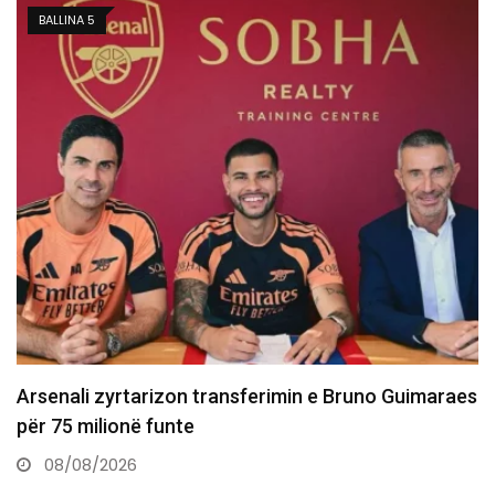
BALLINA 5
Dështon transferimi i Asllanit te Leipzigu shkaku i
gjendjes shëndetësore
07/08/2026