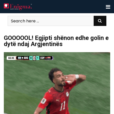
Skip
to
content
GOOOOOL! Egjipti shënon edhe golin e
dytë ndaj Argjentinës