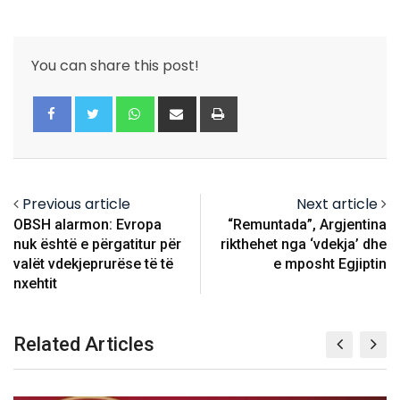
You can share this post!
Whatsapp
Share
Print
via
Email
Previous article
Next article
OBSH alarmon: Evropa
“Remuntada”, Argjentina
nuk është e përgatitur për
rikthehet nga ‘vdekja’ dhe
valët vdekjeprurëse të të
e mposht Egjiptin
nxehtit
Related Articles