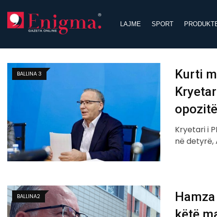
Skip
to
LAJME
SPORT
PRODUKT
content
Kurti m
BALLINA 3
Kryetar
opozitë
Kryetari i 
në detyrë, 
Hamza 
BALLINA2
këtë ma