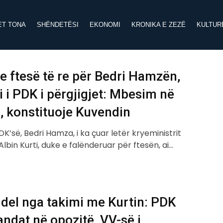
ET TONA
SHËNDETËSI
EKONOMI
KRONIKA E ZEZË
KULTUR
e ftesë të re për Bedri Hamzën,
i i PDK i përgjigjet: Mbesim në
, konstituoje Kuvendin
PDK’së, Bedri Hamza, i ka çuar letër kryeministrit
Albin Kurti, duke e falënderuar për ftesën, ai…
del nga takimi me Kurtin: PDK
ndat në opozitë, VV-së i