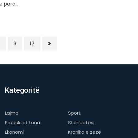
 e para…
3
17
Kategoritë
Lajme
Sport
Produktet tona
Shëndetësi
Ekonomi
Kronika e zezë