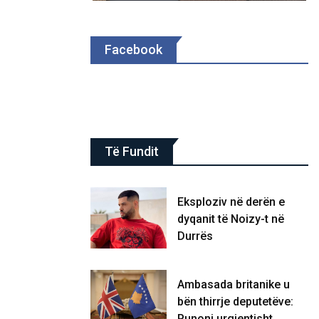
Facebook
Të Fundit
Eksploziv në derën e
dyqanit të Noizy-t në
Durrës
Ambasada britanike u
bën thirrje deputetëve:
Punoni urgjentisht