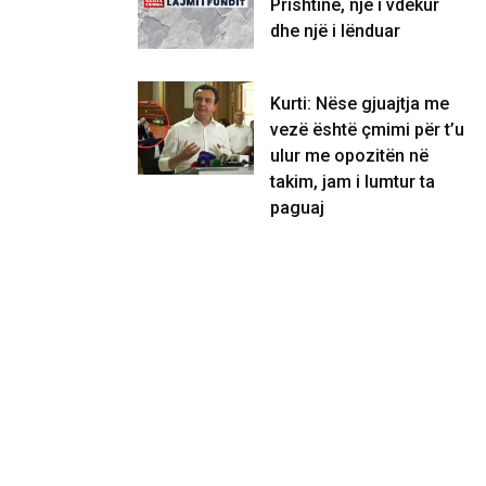
Prishtinë, një i vdekur
dhe një i lënduar
Kurti: Nëse gjuajtja me
vezë është çmimi për t’u
ulur me opozitën në
takim, jam i lumtur ta
paguaj