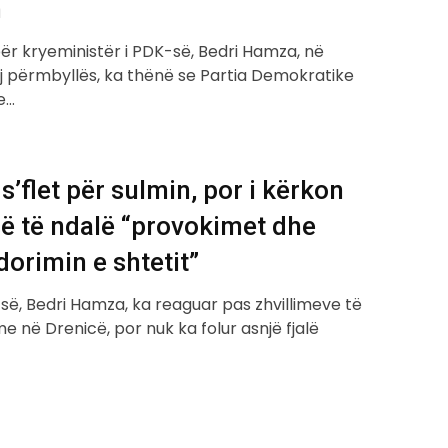
n
për kryeministër i PDK-së, Bedri Hamza, në
ij përmbyllës, ka thënë se Partia Demokratike
e…
’flet për sulmin, por i kërkon
ë të ndalë “provokimet dhe
orimin e shtetit”
-së, Bedri Hamza, ka reaguar pas zhvillimeve të
në Drenicë, por nuk ka folur asnjë fjalë