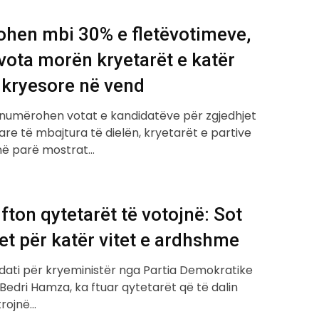
hen mbi 30% e fletëvotimeve,
vota morën kryetarët e katër
 kryesore në vend
numërohen votat e kandidatëve për zgjedhjet
re të mbajtura të dielën, kryetarët e partive
anë parë mostrat…
ton qytetarët të votojnë: Sot
t për katër vitet e ardhshme
dati për kryeministër nga Partia Demokratike
Bedri Hamza, ka ftuar qytetarët që të dalin
trojnë…