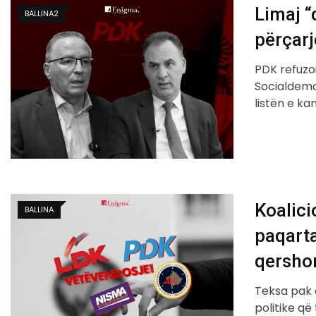
Limaj “
BALLINA2
përçarj
PDK refuzo
Socialdemok
listën e k
Koalici
BALLINA
paqarta
qersho
Teksa pak 
politike që 