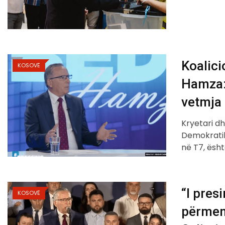
Koalici
KOSOVË
Hamza: 
vetmja 
Kryetari dh
Demokratik
në T7, ësh
“I pre
KOSOVË
përmend