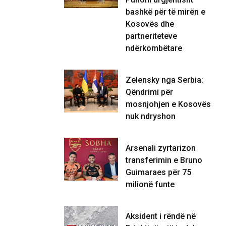
bashkë për të mirën e
Kosovës dhe
partneriteteve
ndërkombëtare
Zelensky nga Serbia:
Qëndrimi për
mosnjohjen e Kosovës
nuk ndryshon
Arsenali zyrtarizon
transferimin e Bruno
Guimaraes për 75
milionë funte
Aksident i rëndë në