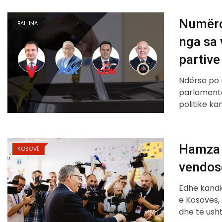
Numëro
BALLINA
nga sa 
partive
Ndërsa po 
parlamenta
politike k
Hamza f
KOSOVË
vendose
Edhe kandi
e Kosovës, 
dhe të ush