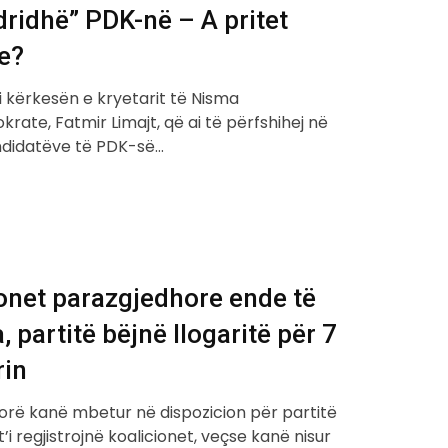
dridhë” PDK-në – A pritet
e?
i kërkesën e kryetarit të Nisma
rate, Fatmir Limajt, që ai të përfshihej në
andidatëve të PDK-së…
onet parazgjedhore ende të
, partitë bëjnë llogaritë për 7
rin
orë kanë mbetur në dispozicion për partitë
t’i regjistrojnë koalicionet, veçse kanë nisur