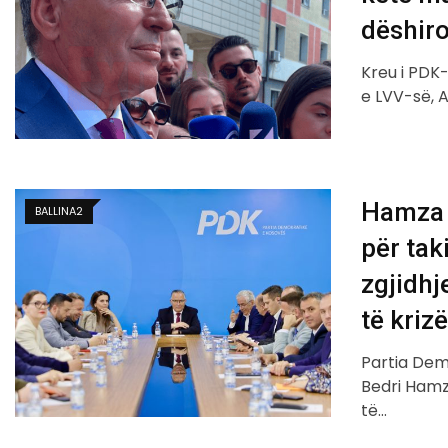
dëshiro
Kreu i PDK
e LVV-së, 
Hamza i
BALLINA2
për tak
zgjidhj
të kriz
Partia Demo
Bedri Hamza
të…