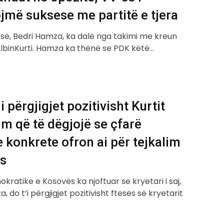
jmë suksese me partitë e tjera
-së, Bedri Hamza, ka dalë nga takimi me kreun
AlbinKurti. Hamza ka thënë se PDK këtë…
 përgjigjet pozitivisht Kurtit
im që të dëgjojë se çfarë
e konkrete ofron ai për tejkalim
ës
kratike e Kosovës ka njoftuar se kryetari i saj,
, do t’i përgjigjet pozitivisht ftesës së kryetarit