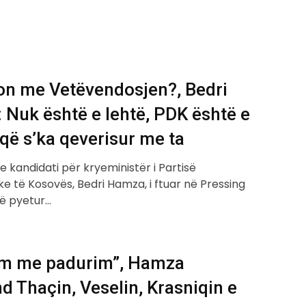
on me Vetëvendosjen?, Bedri
Nuk është e lehtë, PDK është e
që s’ka qeverisur me ta
e kandidati për kryeministër i Partisë
e të Kosovës, Bedri Hamza, i ftuar në Pressing
të pyetur…
sim me padurim”, Hamza
 Thaçin, Veselin, Krasniqin e