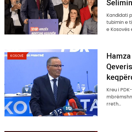
Selimi
Kandidati 
tubimin e t
e Kosovës 
Hamza s
KOSOVË
Qeveris
keqpërd
Kreu i PDK
mbrëmshme 
rreth…