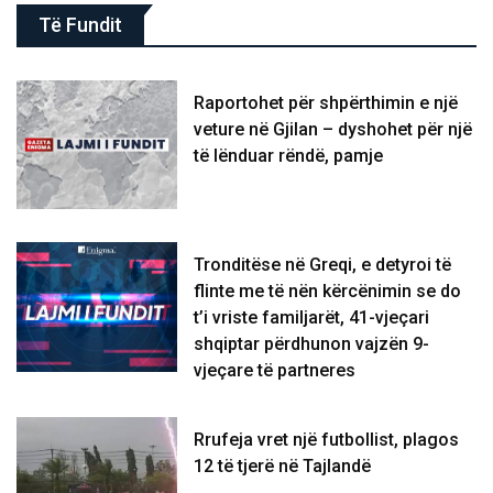
Të Fundit
Raportohet për shpërthimin e një
veture në Gjilan – dyshohet për një
të lënduar rëndë, pamje
Tronditëse në Greqi, e detyroi të
flinte me të nën kërcënimin se do
t’i vriste familjarët, 41-vjeçari
shqiptar përdhunon vajzën 9-
vjeçare të partneres
Rrufeja vret një futbollist, plagos
12 të tjerë në Tajlandë