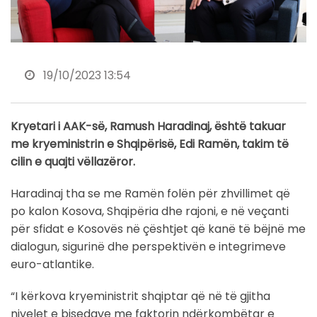
19/10/2023 13:54
Kryetari i AAK-së, Ramush Haradinaj, është takuar
me kryeministrin e Shqipërisë, Edi Ramën, takim të
cilin e quajti vëllazëror.
Haradinaj tha se me Ramën folën për zhvillimet që
po kalon Kosova, Shqipëria dhe rajoni, e në veçanti
për sfidat e Kosovës në çështjet që kanë të bëjnë me
dialogun, sigurinë dhe perspektivën e integrimeve
euro-atlantike.
“I kërkova kryeministrit shqiptar që në të gjitha
nivelet e bisedave me faktorin ndërkombëtar e