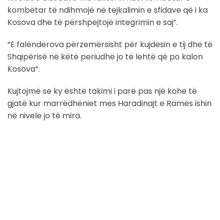
kombëtar të ndihmojë në tejkalimin e sfidave që i ka
Kosova dhe të përshpejtojë integrimin e saj”.
“E falënderova përzemërsisht për kujdesin e tij dhe të
Shqipërisë në këtë periudhë jo të lehtë që po kalon
Kosova”.
Kujtojmë se ky është takimi i parë pas një kohe të
gjatë kur marrëdhëniet mes Haradinajt e Ramës ishin
në nivele jo të mira.