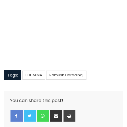
Tags:
EDI RAMA
Ramush Haradinaj
You can share this post!
Whatsapp
Share
Print
via
Email