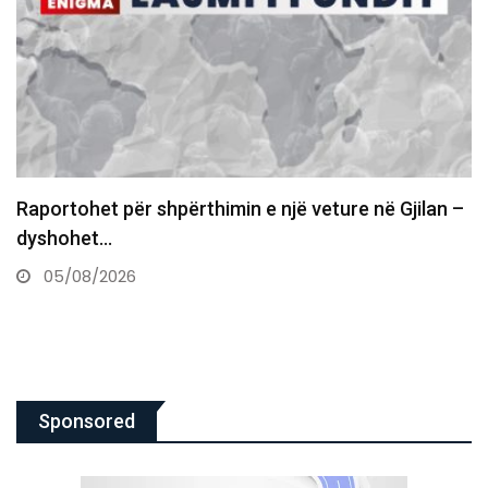
Tronditëse në Greqi, e detyroi të flinte me të nën…
05/08/2026
Sponsored