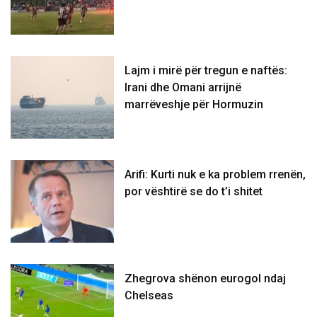
Lajm i mirë për tregun e naftës:
Irani dhe Omani arrijnë
marrëveshje për Hormuzin
Arifi: Kurti nuk e ka problem rrenën,
por vështirë se do t’i shitet
Zhegrova shënon eurogol ndaj
Chelseas