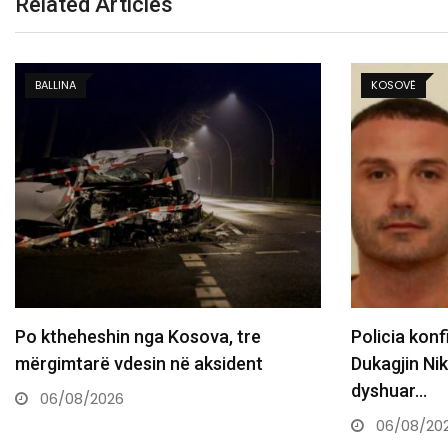
Related Articles
KOSOVË
KOSOVË
Policia konfirmon ekstradimin e
Gjini: As një
Dukagjin Nikollajt nga Spanja, i
shndërrojnë
dyshuar…
06/08/20
06/08/2026