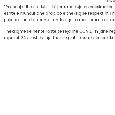
Situ
“Prandaj edhe ne duhet të jemi me kujdes maksimal në 
është e mundur dhe prap po e theksoj se respektimi i 
policore janë tepër me rëndësi që të mos jemi në ato s
Theksojmë se nëntë raste të reja me COVID-19 janë reg
raportit 24 orësh ka njoftuar se gjatë kësaj kohe nuk ka