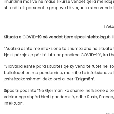
imunizimi masivë në masë sikurse vendet tjera mendoj s
shtesë tek personat e grupeve të veçanta si në vende t
Infek
Situata e COVID-19 n
ë vendet tjera sipas infektologut
“Auatria është me infeksione të shumta dhe në situatë t
kjo si përpjekje për të luftuar pandime COVID-19”, ka th
“Sllovakia është para situatës që ky vend të futet në iz
ballafaqohen me pandeminë, me rritje të infeksioneve k
jashtëzakonshme”, dekaloroi ai për
‘Enigmën’.
Sipas tij poashtu “Në Gjermani ka shumë inefksione e t
vdekur nga shpërthimi i pandemisë, edhe Rusia, Franca,
infektuar”.