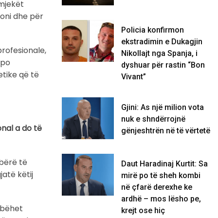
mjekët
ioni dhe për
Policia konfirmon
ekstradimin e Dukagjin
rofesionale,
Nikollajt nga Spanja, i
 po
dyshuar për rastin “Bon
etike që të
Vivant”
Gjini: As një milion vota
nuk e shndërrojnë
nal a do të
gënjeshtrën në të vërtetë
 bërë të
Daut Haradinaj Kurtit: Sa
atë këtij
mirë po të sheh kombi
në çfarë derexhe ke
ardhë – mos lësho pe,
 bëhet
krejt ose hiç