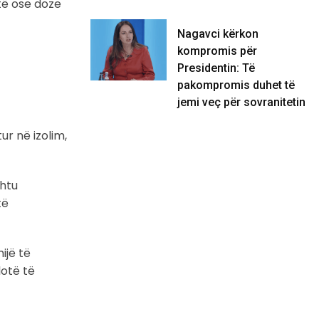
të ose doze
Nagavci kërkon
kompromis për
Presidentin: Të
pakompromis duhet të
jemi veç për sovranitetin
r në izolim,
shtu
të
ijë të
lotë të