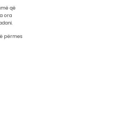
humë që
a ora
adani.
isë përmes