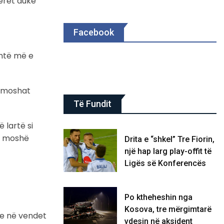
erët duke
Facebook
shtë më e
e moshat
Të Fundit
 lartë si
jo moshë
Drita e “shkel” Tre Fiorin,
një hap larg play-offit të
Ligës së Konferencës
Po ktheheshin nga
Kosova, tre mërgimtarë
dhe në vendet
vdesin në aksident