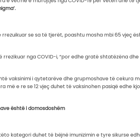
ra e vetme e mbrojtjes nga COVID-19 për veten dhe të tj
nigma’.
ë rrezuikuar se sa të tjerët, poashtu mosha mbi 65 vjeç ë
ë rrezikuar nga COVID-i, “por edhe gratë shtatëzëna dh
shtë vaksinimi i qytetarëve dhe grupmoshave të cekura më
para më e re se 12 vjeç duhet të vaksinohen pasiqë edhe k
anave është i domosdoshëm
 këto kategori duhet të bëjnë imunizimin e tyre sikurse e