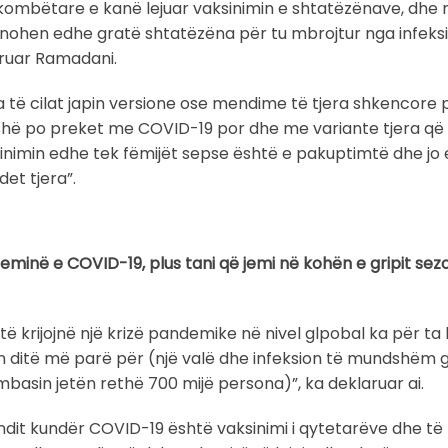
kombëtare e kanë lejuar vaksinimin e shtatëzënave, dhe 
inohen edhe gratë shtatëzëna për tu mbrojtur nga infeks
aruar Ramadani.
 të cilat japin versione ose mendime të tjera shkencore p
oshë po preket me COVID-19 por dhe me variante tjera që
sinimin edhe tek fëmijët sepse është e pakuptimtë dhe jo 
et tjera”.
inë e COVID-19, plus tani që jemi në kohën e gripit sezo
të krijojnë një krizë pandemike në nivel glpobal ka për ta
n ditë më parë për (një valë dhe infeksion të mundshëm gj
basin jetën rethë 700 mijë persona)”, ka deklaruar ai.
ndit kundër COVID-19 është vaksinimi i qytetarëve dhe të