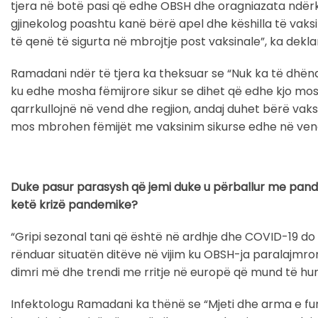
tjera në botë pasi që edhe OBSH dhe oragniazata ndër
gjinekolog poashtu kanë bërë apel dhe këshilla të vaks
të qenë të sigurta në mbrojtje post vaksinale”, ka dekl
Ramadani ndër të tjera ka theksuar se “Nuk ka të dhëna
ku edhe mosha fëmijrore sikur se dihet që edhe kjo m
qarrkullojnë në vend dhe regjion, andaj duhet bërë vak
mos mbrohen fëmijët me vaksinim sikurse edhe në vend
Duke pasur parasysh që jemi duke u përballur me pandem
ketë krizë pandemike?
“Gripi sezonal tani që është në ardhje dhe COVID-19 do 
rënduar situatën ditëve në vijim ku OBSH-ja paralajmro
dimri më dhe trendi me rritje në europë që mund të hum
Infektologu Ramadani ka thënë se “Mjeti dhe arma e fu