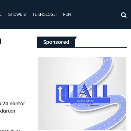
Ë
SHOWBIZ
TEKNOLOGJI
FUN
9
Sponsored
a 24 nëntor
eklaruar