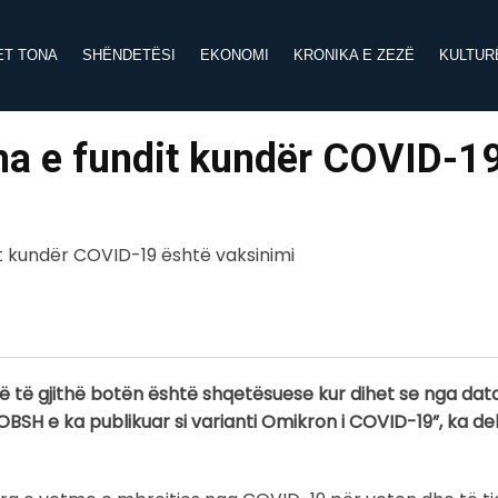
ET TONA
SHËNDETËSI
EKONOMI
KRONIKA E ZEZË
KULTUR
ma e fundit kundër COVID-1
në të gjithë botën është shqetësuese kur dihet se nga dat
që OBSH e ka publikuar si varianti Omikron i COVID-19”, ka d