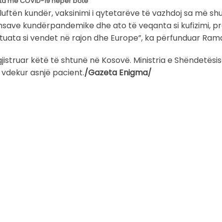
ata me COVID-19 nëpër botë
luftën kundër, vaksinimi i qytetarëve të vazhdoj sa më s
msave kundërpandemike dhe ato të veqanta si kufizimi, pr
ituata si vendet në rajon dhe Europe”, ka përfunduar Ram
jistruar këtë të shtunë në Kosovë. Ministria e Shëndetës
 vdekur asnjë pacient.
/Gazeta Enigma/