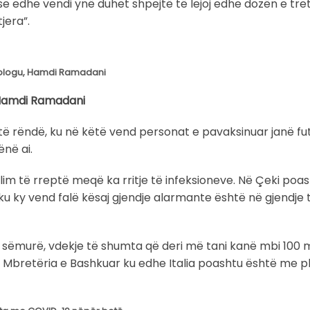
e edhe vendi ynë duhet shpejtë të lejoj edhe dozën e tre
jera”.
tologu, Hamdi Ramadani
, Hamdi Ramadani
ë rëndë, ku në këtë vend personat e pavaksinuar janë futu
ënë ai.
olim të rreptë meqë ka rritje të infeksioneve. Në Çeki poa
u ky vend falë kësaj gjendje alarmante është në gjendje 
ë sëmurë, vdekje të shumta që deri më tani kanë mbi 100 m
 Mbretëria e Bashkuar ku edhe Italia poashtu është me p