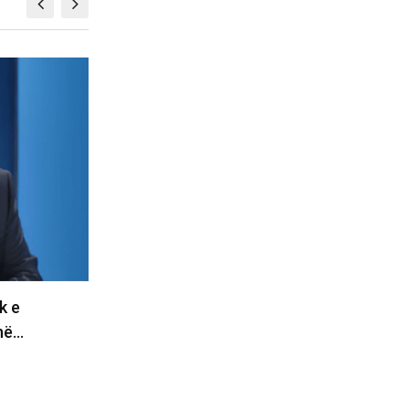
KOSOVË
s për
Çfarë po flet Remi? Thotë se PDK
mis duhet
është e gatshme…
06/08/2026