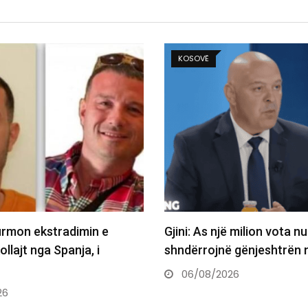
KOSOVË
 milion vota nuk e
Nagavci kërkon kompromi
 gënjeshtrën në…
Presidentin: Të pakompro
të jemi…
26
06/08/2026