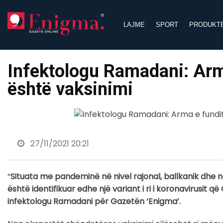
Skip
to
LAJME
SPORT
PRODUKT
content
Infektologu Ramadani: Ar
është vaksinimi
27/11/2021 20:21
“
Situata me pandeminë në nivel rajonal, ballkanik dhe 
është identifikuar edhe një variant i ri i koronavirusit 
infektologu Ramadani për Gazetën ‘Enigma’.