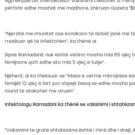
Nga ekspertët shëndetësor vaksinimi cilësohet si mëny
përfshir edhe moshat më madhore, shkruan Gazeta
‘E
“Njerzitë me imunitet ose kondicion të dobët janë më t
rrezikuar që të infektohen”, ka thënë ai.
Sipas Ramadanit nuk është vetëm mosha mbi 65 vjeç t
fëmijnore qoft edhe ato mbi 5 vjeç e tutje”.
Njëherit, ai ka theksuar se “Masa e vetme mbrojtëse ë
fëmijët 12 vjeç e lart por shpejt besoj se edhe mosha 
mund të atakohet me virusin”.
Infektologu Ramadani ka thënë se vaksinimi i shtatëz
“Vaksinimi te gratë shtatëzëna është i mirë dhe i drejt,