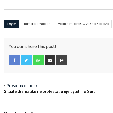
Tags:
Hamdi Ramadani
Vaksinimi antiCOVID ne Kosove
You can share this post!
Whatsapp
Share
Print
via
Email
Facebook
Twitter
Previous article
Situatë dramatike në protestat e një qyteti në Serbi