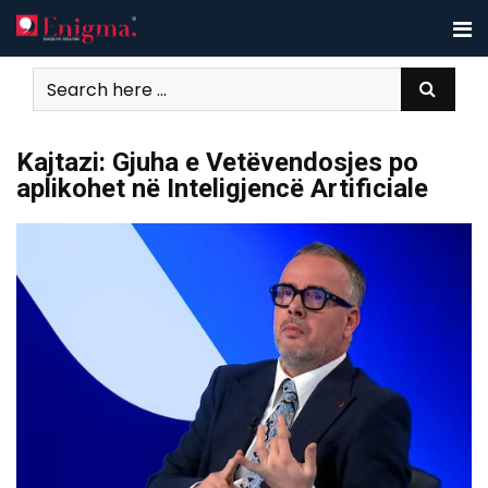
Skip
to
content
Kajtazi: Gjuha e Vetëvendosjes po
aplikohet në Inteligjencë Artificiale