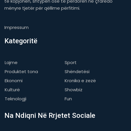
të kopjohen, shtypen ose të përdoren në çfarëdo
mënyre tjetër për qëllime përfitimi.
Impressum
Kategoritë
Lajme
Sport
Produktet tona
Shëndetësi
Ekonomi
Kronika e zezë
Kulturë
Showbiz
Teknologji
Fun
Na Ndiqni Në Rrjetet Sociale