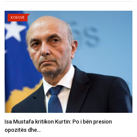
KOSOVË
​Familja në pritje të trupave të familjarëve që
humbën jetën…