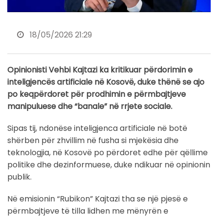
18/05/2026 21:29
Opinionisti Vehbi Kajtazi ka kritikuar përdorimin e
inteligjencës artificiale në Kosovë, duke thënë se ajo
po keqpërdoret për prodhimin e përmbajtjeve
manipuluese dhe “banale” në rrjete sociale.
Sipas tij, ndonëse inteligjenca artificiale në botë
shërben për zhvillim në fusha si mjekësia dhe
teknologjia, në Kosovë po përdoret edhe për qëllime
politike dhe dezinformuese, duke ndikuar në opinionin
publik.
Në emisionin “Rubikon” Kajtazi tha se një pjesë e
përmbajtjeve të tilla lidhen me mënyrën e