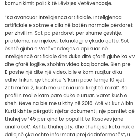
komunikimit politik të Lëvizjes Vetëvendosje.
“Ka avancuar inteligjenca artificiale. Inteligjenca
artificiale e sotme e cila në botën normale përdoret
për zhvillim. Sot po përdoret për shumë çështje,
probleme, në mjekësi, teknologji e çkado qoftë. Sot
është gjuha e Vetëvendosjes e aplikuar në
inteligjencë artificiale dhe duke ditë çfarë gjuhe ka VV
dhe çfarë logjike, shohim video kaq banale. Bien pre.
E pashë një ditë një video, bile e kam ruajtur diku
edhe linkun, që thoshte ‘s’kam pasë fëmijë 10 vjet,
Zoti mi fali 2, kush më uron ia uroi krejt të mirat’. Sa
profilin real e kam parë duke e uruar. Varet kush e
sheh. Neve na bie me u kthy në 2016. Atë vit kur Albin
Kurti kishte përgatit njëfar dokumenti, një pamflet që
thuhej se ’45 për qind të popullit të Kosovës janë
analfabet’. Ashtu thuhej aty, dhe thuhej se këta nuk e
dallojnë çka është informata prej dezinformatës”, u