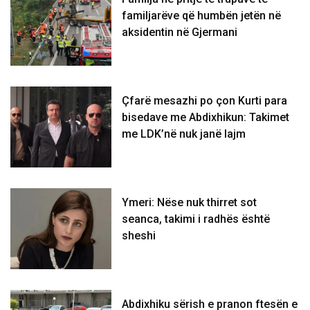
familjarëve që humbën jetën në
aksidentin në Gjermani
Çfarë mesazhi po çon Kurti para
bisedave me Abdixhikun: Takimet
me LDK’në nuk janë lajm
Ymeri: Nëse nuk thirret sot
seanca, takimi i radhës është
sheshi
Abdixhiku sërish e pranon ftesën e