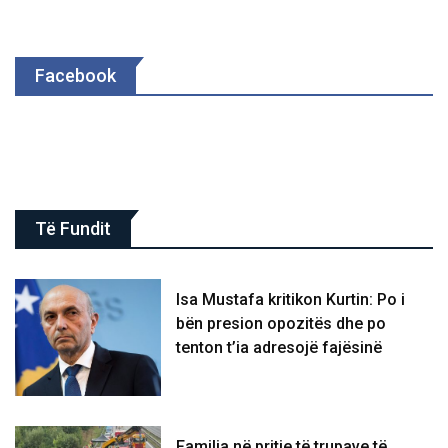
Facebook
Të Fundit
Isa Mustafa kritikon Kurtin: Po i
bën presion opozitës dhe po
tenton t’ia adresojë fajësinë
​Familja në pritje të trupave të