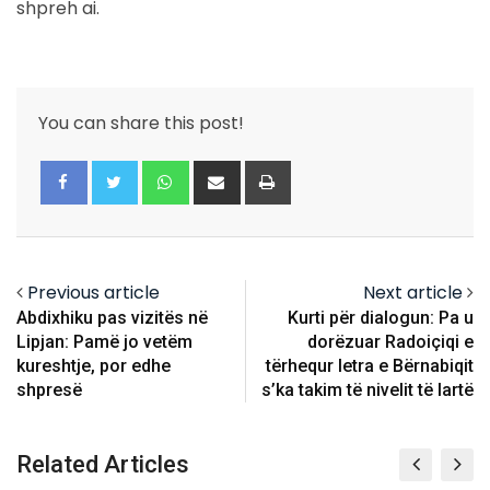
shpreh ai.
You can share this post!
Whatsapp
Share
Print
via
Email
Previous article
Next article
Abdixhiku pas vizitës në
Kurti për dialogun: Pa u
Lipjan: Pamë jo vetëm
dorëzuar Radoiçiqi e
kureshtje, por edhe
tërhequr letra e Bërnabiqit
shpresë
s’ka takim të nivelit të lartë
Related Articles