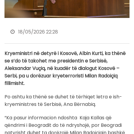
18/05/2026 22:28
Kryeministri në detyrë i Kosovë, Albin Kurti, ka thënë
se s’do të takohet me presidentin e Serbisë,
Aleksandar Vuçiq, në kuadër të dialogut Kosovë –
Serbi, pa u dorëzuar kryeterroristi Milan Radoiçiq
fillimisht.
Po ashtu ka thënë se duhet të tërhiqet letra e ish-
kryeministres të Serbisë, Ana Bërnabiq.
“Ka pasur informacion ndoshta Kaja Kallas që
qëndrimi i Beogradit do të ndryshojë, por Beogradi
natyrisht duhet ta dorëzojë Milan Radoiçiqin bashkë