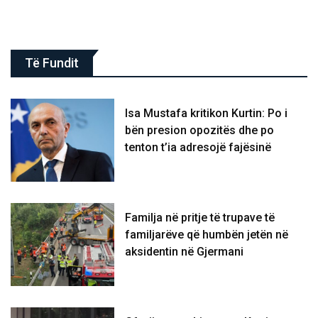
Të Fundit
Isa Mustafa kritikon Kurtin: Po i
bën presion opozitës dhe po
tenton t’ia adresojë fajësinë
​Familja në pritje të trupave të
familjarëve që humbën jetën në
aksidentin në Gjermani