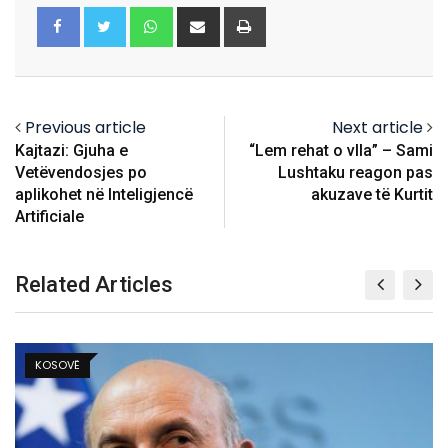
Whatsapp
Share
Print
via
Email
Previous article
Next article
Kajtazi: Gjuha e
“Lem rehat o vlla” – Sami
Vetëvendosjes po
Lushtaku reagon pas
aplikohet në Inteligjencë
akuzave të Kurtit
Artificiale
Related Articles
KOSOVË