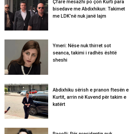
Çfarë mesazhi po çon Kurti para
bisedave me Abdixhikun: Takimet
me LDK’në nuk janë lajm
Ymeri: Nëse nuk thirret sot
seanca, takimi i radhës është
sheshi
Abdixhiku sërish e pranon ftesën e
Kurtit, arrin në Kuvend për takim e
katërt
Pacolli: Për presidentin nuk