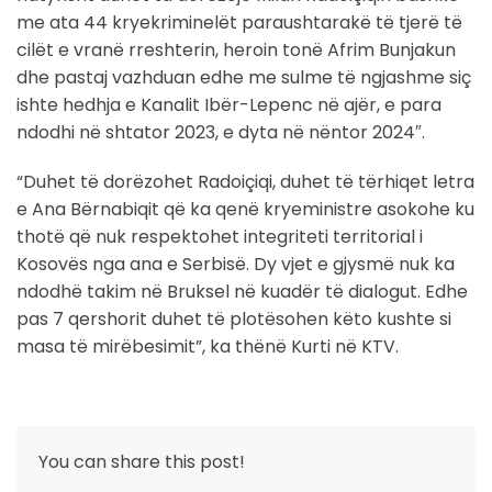
me ata 44 kryekriminelët paraushtarakë të tjerë të
cilët e vranë rreshterin, heroin tonë Afrim Bunjakun
dhe pastaj vazhduan edhe me sulme të ngjashme siç
ishte hedhja e Kanalit Ibër-Lepenc në ajër, e para
ndodhi në shtator 2023, e dyta në nëntor 2024″.
“Duhet të dorëzohet Radoiçiqi, duhet të tërhiqet letra
e Ana Bërnabiqit që ka qenë kryeministre asokohe ku
thotë që nuk respektohet integriteti territorial i
Kosovës nga ana e Serbisë. Dy vjet e gjysmë nuk ka
ndodhë takim në Bruksel në kuadër të dialogut. Edhe
pas 7 qershorit duhet të plotësohen këto kushte si
masa të mirëbesimit”, ka thënë Kurti në KTV.
You can share this post!