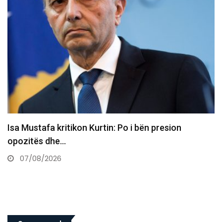
​Familja në pritje të trupave të familjarëve që
humbën jetën…
07/08/2026