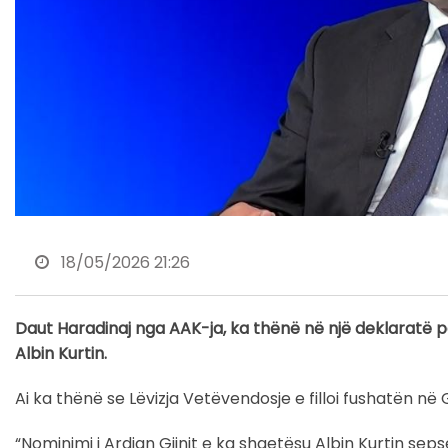
18/05/2026 21:26
Daut Haradinaj nga AAK-ja, ka thënë në një deklaratë pë
Albin Kurtin.
Ai ka thënë se Lëvizja Vetëvendosje e filloi fushatën në
“Nominimi i Ardian Gjinit e ka shqetësu Albin Kurtin seps