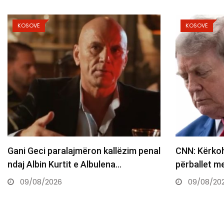
KOSOVË
KOSOVË
ani Geci paralajmëron kallëzim penal
CNN: Kërkohet 
daj Albin Kurtit e Albulena…
përballet me z
09/08/2026
09/08/2026