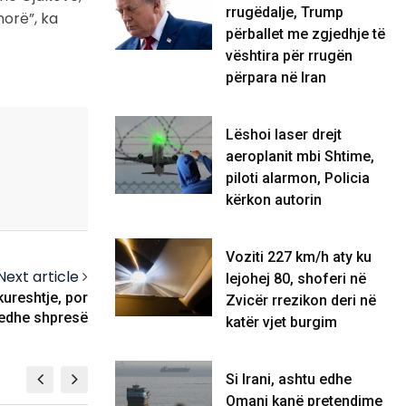
rrugëdalje, Trump
norë”, ka
përballet me zgjedhje të
vështira për rrugën
përpara në Iran
Lëshoi laser drejt
aeroplanit mbi Shtime,
piloti alarmon, Policia
kërkon autorin
Voziti 227 km/h aty ku
Next article
lejohej 80, shoferi në
kureshtje, por
Zvicër rrezikon deri në
edhe shpresë
katër vjet burgim
Si Irani, ashtu edhe
Omani kanë pretendime