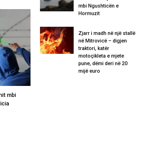
mbi Ngushticën e
Hormuzit
KOSOVË
Zjarr i madh në një stallë
në Mitrovicë – digjen
traktori, katër
motoçikleta e mjete
pune, dëmi deri në 20
mijë euro
 mbi
Voziti 227 km/h aty ku lejohej 80,
S
a
shoferi në Zvicër…
09/08/2026