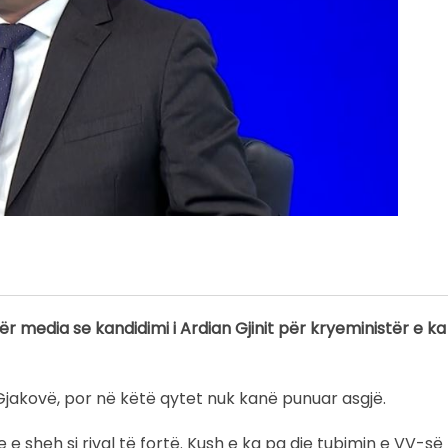
r media se kandidimi i Ardian Gjinit për kryeministër e k
 Gjakovë, por në këtë qytet nuk kanë punuar asgjë.
e e sheh si rival të fortë. Kush e ka pa dje tubimin e VV-së