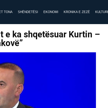
ET TONA
SHËNDETËSI
EKONOMI
KRONIKA E ZEZË
KULTUR
t e ka shqetësuar Kurtin –
akovë”