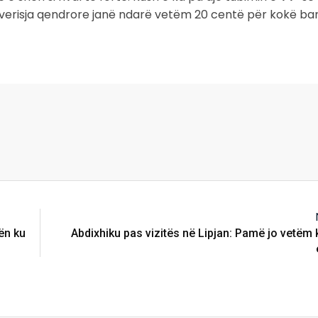
qeverisja qendrore janë ndarë vetëm 20 centë për kokë ba
ën ku
Abdixhiku pas vizitës në Lipjan: Pamë jo vetëm 