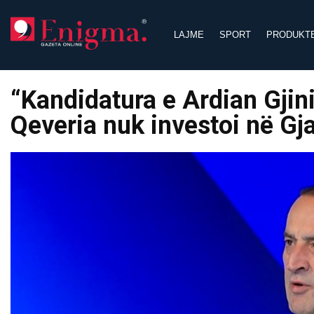
Skip
to
LAJME
SPORT
PRODUKT
content
“Kandidatura e Ardian Gjini
Qeveria nuk investoi në Gj