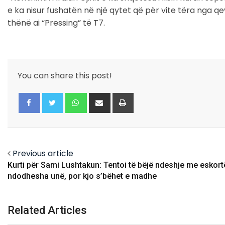
e ka nisur fushatën në një qytet që për vite tëra nga 
thënë ai “Pressing” të T7.
You can share this post!
Whatsapp
Share
Print
via
Email
Facebook
Twitter
Previous article
Kurti për Sami Lushtakun: Tentoi të bëjë ndeshje me eskort
ndodhesha unë, por kjo s’bëhet e madhe
Related Articles