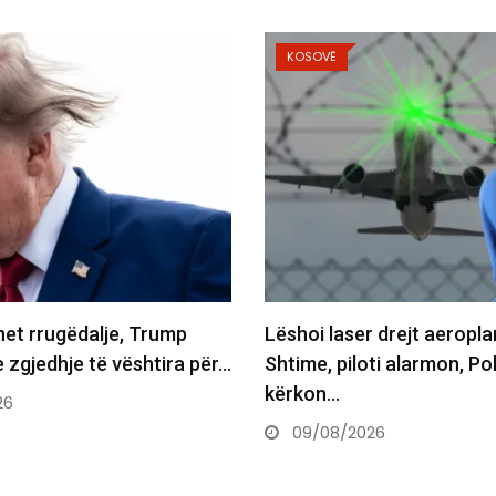
KOSOVË
rrugëdalje, Trump
Lëshoi laser drejt aeroplanit
gjedhje të vështira për…
Shtime, piloti alarmon, Polici
kërkon…
09/08/2026