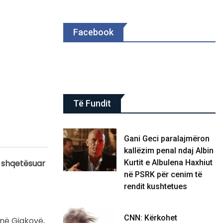
Facebook
Të Fundit
Gani Geci paralajmëron
kallëzim penal ndaj Albin
a shqetësuar
Kurtit e Albulena Haxhiut
në PSRK për cenim të
rendit kushtetues
CNN: Kërkohet
 në Gjakovë,