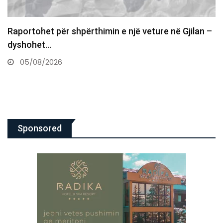
Tronditëse në Greqi, e detyroi të flinte me të nën…
05/08/2026
Sponsored