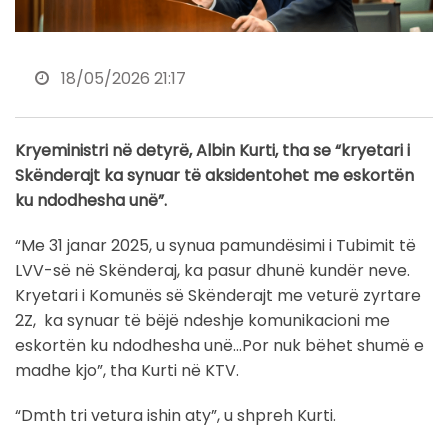
18/05/2026 21:17
Kryeministri në detyrë, Albin Kurti, tha se “kryetari i
Skënderajt ka synuar të aksidentohet me eskortën
ku ndodhesha unë”.
“Me 31 janar 2025, u synua pamundësimi i Tubimit të
LVV-së në Skënderaj, ka pasur dhunë kundër neve.
Kryetari i Komunës së Skënderajt me veturë zyrtare
2Z, ka synuar të bëjë ndeshje komunikacioni me
eskortën ku ndodhesha unë…Por nuk bëhet shumë e
madhe kjo”, tha Kurti në KTV.
“Dmth tri vetura ishin aty”, u shpreh Kurti.