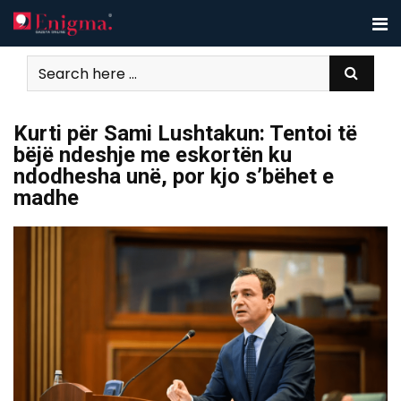
Skip
to
content
Kurti për Sami Lushtakun: Tentoi të
bëjë ndeshje me eskortën ku
ndodhesha unë, por kjo s’bëhet e
madhe