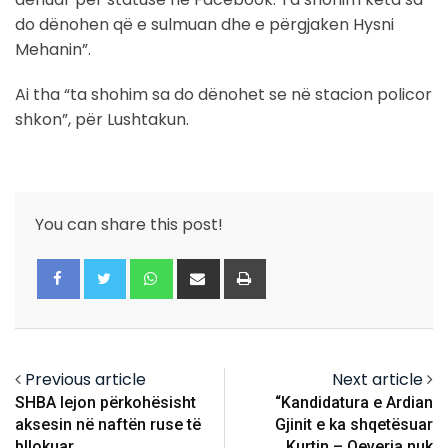
do dënohen që e sulmuan dhe e përgjaken Hysni
Mehanin”.
Ai tha “ta shohim sa do dënohet se në stacion policor
shkon”, për Lushtakun.
You can share this post!
Whatsapp
Share
Print
via
Email
Previous article
Next article
SHBA lejon përkohësisht
“Kandidatura e Ardian
aksesin në naftën ruse të
Gjinit e ka shqetësuar
bllokuar
Kurtin – Qeveria nuk