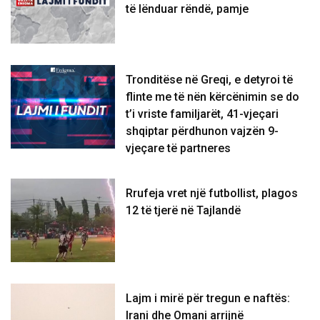
të lënduar rëndë, pamje
Tronditëse në Greqi, e detyroi të
flinte me të nën kërcënimin se do
t’i vriste familjarët, 41-vjeçari
shqiptar përdhunon vajzën 9-
vjeçare të partneres
Rrufeja vret një futbollist, plagos
12 të tjerë në Tajlandë
Lajm i mirë për tregun e naftës:
Irani dhe Omani arrijnë