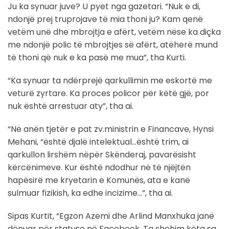
Ju ka synuar juve? U pyet nga gazetari. “Nuk e di,
ndonjë prej truprojave të mia thoni ju? Kam qenë
vetëm unë dhe mbrojtja e afërt, vetëm nëse ka diçka
me ndonjë polic të mbrojtjes së afërt, atëherë mund
të thoni që nuk e ka pasë me mua”, tha Kurti.
“Ka synuar ta ndërprejë qarkullimin me eskortë me
veturë zyrtare. Ka proces policor për këtë gjë, por
nuk është arrestuar aty”, tha ai.
“Në anën tjetër e pat zv.ministrin e Financave, Hynsi
Mehani, “është djalë intelektual…është trim, ai
qarkullon lirshëm nëpër Skënderaj, pavarësisht
kërcënimeve. Kur është ndodhur në të njëjtën
hapësirë me kryetarin e Komunës, ata e kanë
sulmuar fizikish, ka edhe incizime…”, tha ai.
Sipas Kurtit, “Egzon Azemi dhe Arlind Manxhuka janë
dënuar për statuse në Facebook. Ta shohim këta sa