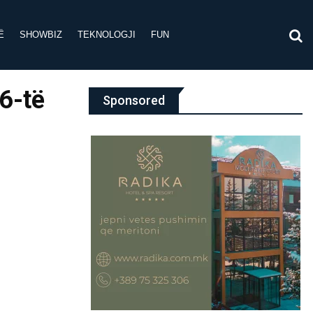
Ë
SHOWBIZ
TEKNOLOGJI
FUN
26-të
Sponsored