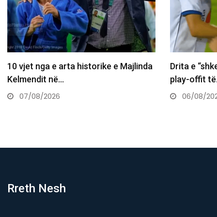
Drita e “shkel” Tre Fiorin, një hap larg
Daut Haradin
play-offit të…
sheh kombi
06/08/2026
06/08/20
Rreth Nesh