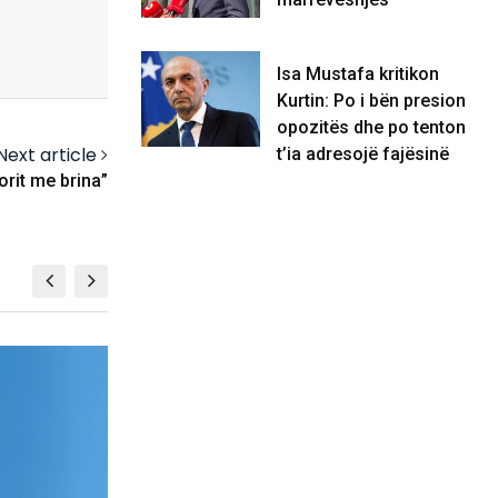
Isa Mustafa kritikon
Kurtin: Po i bën presion
opozitës dhe po tenton
Next article
t’ia adresojë fajësinë
rit me brina”
BALLINA 5