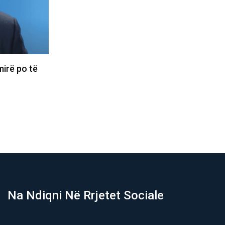
und ta marrë
Basketbollistja transgjinore e synon
WNBA-në: Nëse më telefonojnë, nuk
do…
06/08/2026
Na Ndiqni Në Rrjetet Sociale