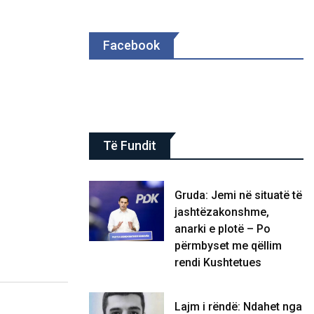
Facebook
Të Fundit
Gruda: Jemi në situatë të
jashtëzakonshme,
anarki e plotë – Po
përmbyset me qëllim
rendi Kushtetues
Lajm i rëndë: Ndahet nga