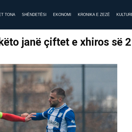
ET TONA
SHËNDETËSI
EKONOMI
KRONIKA E ZEZË
KULTUR
këto janë çiftet e xhiros së 