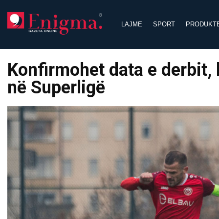
Skip
to
LAJME
SPORT
PRODUKT
content
Konfirmohet data e derbit, 
në Superligë