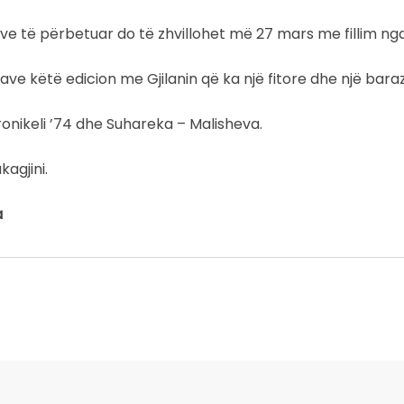
e të përbetuar do të zhvillohet më 27 mars me fillim nga
ave këtë edicion me Gjilanin që ka një fitore dhe një bara
onikeli ’74 dhe Suhareka – Malisheva.
kagjini.
a