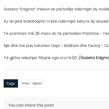
Gazeta “Enigma” mëson se përballja ndërmjet dy rivalëv
Ky do jetë ballafaqimi i tretë ndërmjet këtyre dy skuadr
Të premten më 28 mars do të përballen Prishtina – Fer
Një ditë më pas takohen Llapi – Ballkani dhe Ferizaj – Du
Të gjitha ndeshjet fillojnë nga ora 14:00.
/Gazeta Enigm
Tags:
Drita - Gjilani
You can share this post!