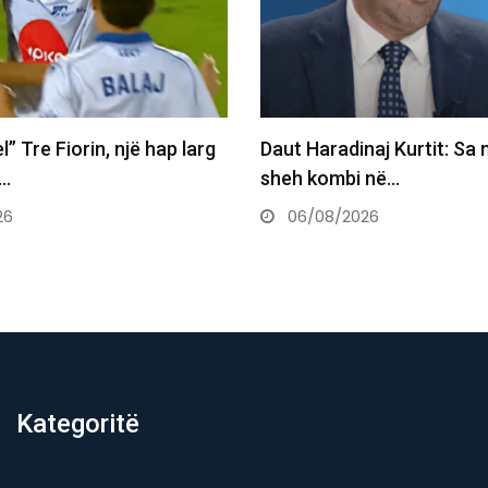
aj Kurtit: Sa mirë po të
Kjo legjendë e futbollit m
 në…
postin e Infantinos…
26
06/08/2026
Kategoritë