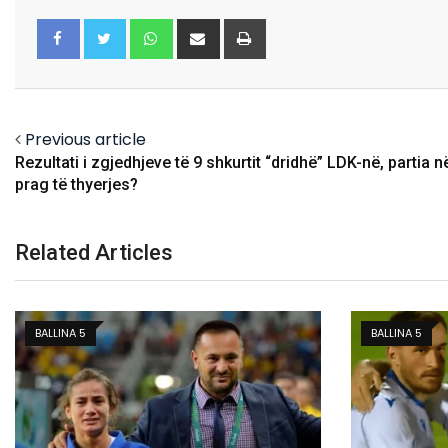
Whatsapp
Share
Print
via
Email
Facebook
Twitter
Previous article
Rezultati i zgjedhjeve të 9 shkurtit “dridhë” LDK-në, partia n
prag të thyerjes?
Related Articles
BALLINA 5
FUTBOLL