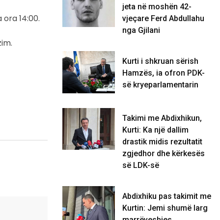
jeta në moshën 42-
 ora 14:00.
vjeçare Ferd Abdullahu
nga Gjilani
zim.
Kurti i shkruan sërish
Hamzës, ia ofron PDK-
së kryeparlamentarin
Takimi me Abdixhikun,
Kurti: Ka një dallim
drastik midis rezultatit
zgjedhor dhe kërkesës
së LDK-së
Abdixhiku pas takimit me
Kurtin: Jemi shumë larg
marrëveshjes