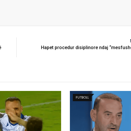
ë
Hapet procedur disiplinore ndaj “mesfusho
FUTBOLL