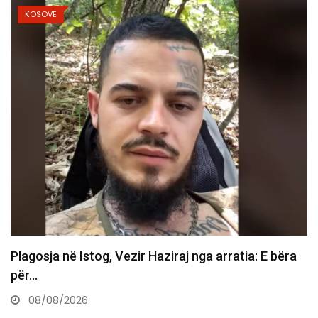
KOSOVË
Vdes ish-luftëtari i UÇK-së Avni Hoxha
08/08/2026