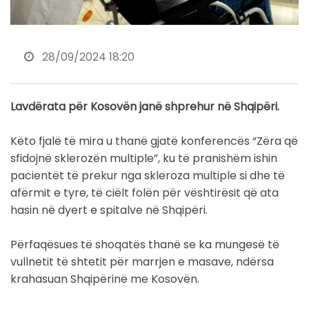
28/09/2024 18:20
Lavdërata për Kosovën janë shprehur në Shqipëri.
Këto fjalë të mira u thanë gjatë konferencës “Zëra që
sfidojnë sklerozën multiple”, ku të pranishëm ishin
pacientët të prekur nga skleroza multiple si dhe të
afërmit e tyre, të ciëlt folën për vështirësit që ata
hasin në dyert e spitalve në Shqipëri.
Përfaqësues të shoqatës thanë se ka mungesë të
vullnetit të shtetit për marrjen e masave, ndërsa
krahasuan Shqipërinë me Kosovën.