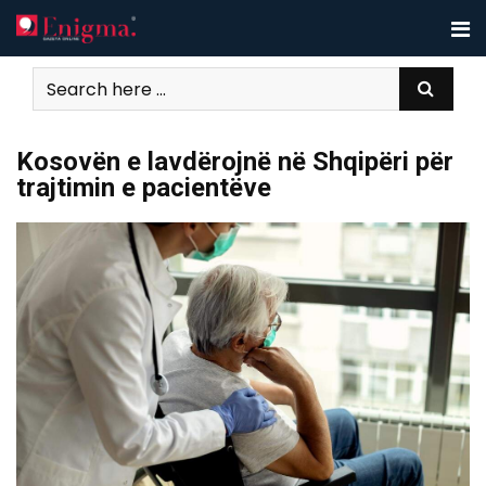
Skip
to
content
Kosovën e lavdërojnë në Shqipëri për
trajtimin e pacientëve