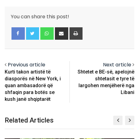
You can share this post!
Whatsapp
Share
Print
via
Email
Previous article
Next article
Kurti takon artistë të
Shtetet e BE-së, apelojnë
diasporës në New York, i
shtetasit e tyre të
quan ambasadorë që
largohen menjëherë nga
shfaqin para botës se
Libani
kush janë shqiptarët
Related Articles