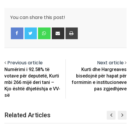
You can share this post!
Whatsapp
Share
Print
via
Email
Previous article
Next article
Numërimi i 92.58% të
Kurti dhe Hargreaves
votave për deputetë, Kurti
bisedojnë për hapat për
mbi 266 mijë deri tani –
formimin e institucioneve
Kjo është dhjetëshja e VV-
pas zgjedhjeve
së
Related Articles