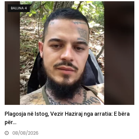
KOSOVË
Vdes ish-luftëtari i UÇK-së Avni Hoxha
08/08/2026