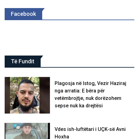
Facebook
Të Fundit
Plagosja në Istog, Vezir Haziraj
nga arratia: E bëra për
vetëmbrojtje, nuk dorëzohem
sepse nuk ka drejtësi
Vdes ish-luftëtari i UÇK-së Avni
Hoxha