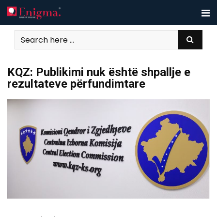
Skip
to
content
KQZ: Publikimi nuk është shpallje e
rezultateve përfundimtare