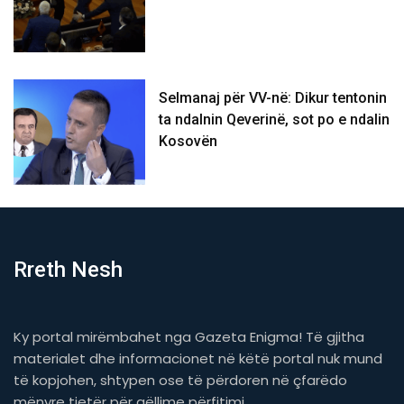
Selmanaj për VV-në: Dikur tentonin
ta ndalnin Qeverinë, sot po e ndalin
Kosovën
Rreth Nesh
Ky portal mirëmbahet nga Gazeta Enigma! Të gjitha
materialet dhe informacionet në këtë portal nuk mund
të kopjohen, shtypen ose të përdoren në çfarëdo
mënyre tjetër për qëllime përfitimi.