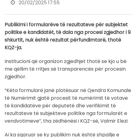
20/02/2025 17:55
Publikimi i formularëve të rezultateve për subjektet
politike e kandidatët, të dala nga procesi zgjedhor i 9
shkurtit, nuk është rezultat përfundimtarë, thotë
KQZ-ja.
Institucioni që organizon zgjedhjet thotë se kjo u bë
me qëllim të rritjes së transparencës për procesin
zgjedhor.
“Këta formularë janë plotësuar në Qendra Komunale
të Numërimit gjatë procesit të numërimit të votave
të kandidatëve për deputetë dhe verifikimit të
rezultateve të subjekteve politike nga formularët e
vendvotimeve”, tha zëdhënësi i KQZ-së, Valmir Elezi.
Ai ka sqaruar se ky publikim nuk është shpallje e