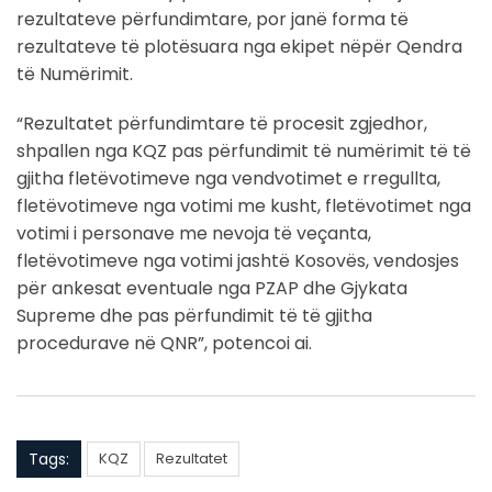
rezultateve përfundimtare, por janë forma të
rezultateve të plotësuara nga ekipet nëpër Qendra
të Numërimit.
“Rezultatet përfundimtare të procesit zgjedhor,
shpallen nga KQZ pas përfundimit të numërimit të të
gjitha fletëvotimeve nga vendvotimet e rregullta,
fletëvotimeve nga votimi me kusht, fletëvotimet nga
votimi i personave me nevoja të veçanta,
fletëvotimeve nga votimi jashtë Kosovës, vendosjes
për ankesat eventuale nga PZAP dhe Gjykata
Supreme dhe pas përfundimit të të gjitha
procedurave në QNR”, potencoi ai.
Tags:
KQZ
Rezultatet