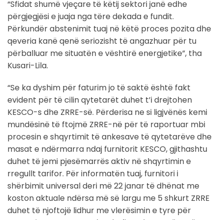
“Sfidat shumë vjeçare të këtij sektori janë edhe
përgjegjësi e juaja nga tëre dekada e fundit.
Përkundër abstenimit tuaj në këtë proces pozita dhe
qeveria kanë qenë seriozisht të angazhuar për tu
përballuar me situatën e vështirë energjetike”, tha
Kusari-Lila.
“Se ka dyshim për faturim jo të saktë është fakt
evident për të cilin qytetarët duhet t’i drejtohen
KESCO-s dhe ZRRE-së. Përderisa ne si ligjvënës kemi
mundësinë të ftojmë ZRRE-në për të raportuar mbi
procesin e shqyrtimit të ankesave të qytetarëve dhe
masat e ndërmarra ndaj furnitorit KESCO, gjithashtu
duhet të jemi pjesëmarrës aktiv në shqyrtimin e
rregullt tarifor. Për informatën tuaj, furnitori i
shërbimit universal deri më 22 janar të dhënat me
koston aktuale ndërsa më së largu me 5 shkurt ZRRE
duhet të njoftojë lidhur me vlerësimin e tyre për