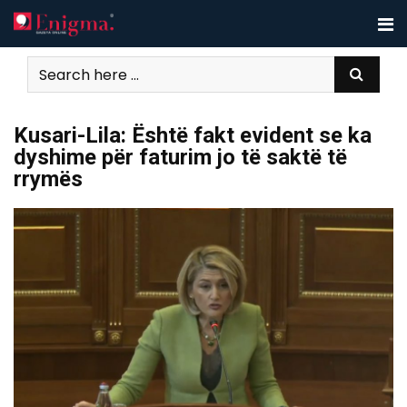
Skip
to
content
Kusari-Lila: Është fakt evident se ka
dyshime për faturim jo të saktë të
rrymës