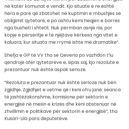
në katër komunat e vendit. Kjo situate e re është
hera e parë që zbatohet në kuptimin e mbushjes së
obligimit qytetarë, e po ashtu kemi heqjen e barrës
nga buxheti i shtetit. Nuk përmban asnjë risi, por
kopje e përsëritje e të njëjtave kërkesa nga vitet e
kaluara, kur situata me rrymë ishte më dramatike”.
Shefja e GP të VV tha se Qeveria po vazhdon t’iu
qëndrojë afër qytetarëve e, sipas saj, kjo rezolutë e
prezantuar nuk është aspak serioze.
“Rezoluta e prezantuar nuk është serioze nuk bën
zgjidhje. Zgjidhjet e vetme që i keni ofru janë: seanca
të jashtëzakonshme, komisione për sektorin e
energjisë në mesin e krizës dhe keni abstenuar në
zhvillimin e politikave për sektorin e energjisë”, tha
Kusari-Lila para deputetëve.