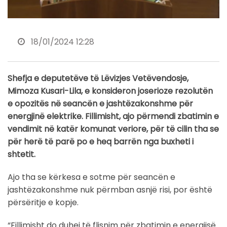
18/01/2024 12:28
Shefja e deputetëve të Lëvizjes Vetëvendosje,
Mimoza Kusari-Lila, e konsideron joserioze rezolutën
e opozitës në seancën e jashtëzakonshme për
energjinë elektrike. Fillimisht, ajo përmendi zbatimin e
vendimit në katër komunat veriore, për të cilin tha se
për herë të parë po e heq barrën nga buxheti i
shtetit.
Ajo tha se kërkesa e sotme për seancën e
jashtëzakonshme nuk përmban asnjë risi, por është
përsëritje e kopje.
“Fillimisht do duhej të flisnim për zbatimin e energjisë