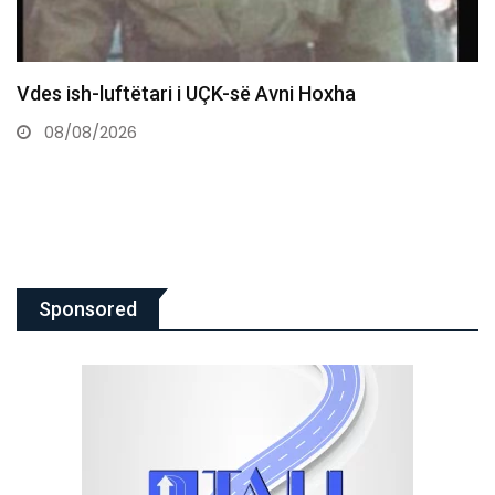
“Varet nga SHBA”, Irani vendos kushte për rihapjen
e Hormuzit
08/08/2026
Sponsored