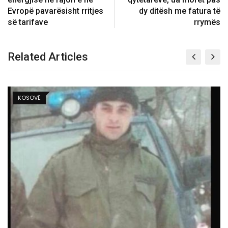
Evropë pavarësisht rritjes
dy ditësh me fatura të
së tarifave
rrymës
Related Articles
BOTË