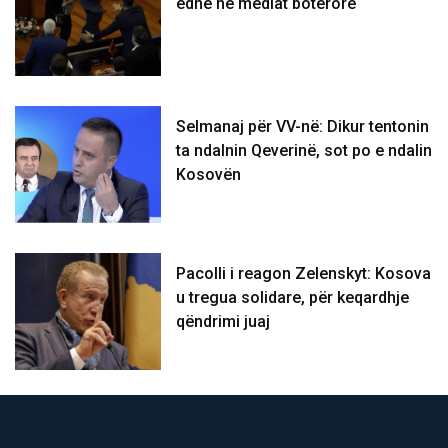
edhe në mediat botërore
Selmanaj për VV-në: Dikur tentonin
ta ndalnin Qeverinë, sot po e ndalin
Kosovën
Pacolli i reagon Zelenskyt: Kosova
u tregua solidare, për keqardhje
qëndrimi juaj