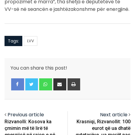
propozimet e marra”, tha shefja e deputetëve të
VV-së në seancën e jashtëzakonshme për energjinë.
Tags:
LVV
You can share this post!
Whatsapp
Share
Print
via
Email
Previous article
Next article
Rizvanolli: Kosova ka
Krasniqi, Rizvanollit: 100
çmimin më të lirë të
eurot që ua dhatë
energjisë në rajon e në
qytetarëve, ua morët pas