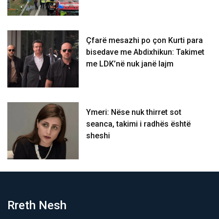
Çfarë mesazhi po çon Kurti para
bisedave me Abdixhikun: Takimet
me LDK’në nuk janë lajm
Ymeri: Nëse nuk thirret sot
seanca, takimi i radhës është
sheshi
Rreth Nesh