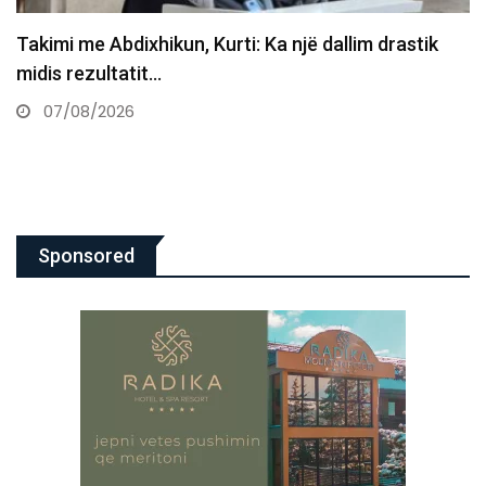
llim drastik
Abdixhiku pas takimit me Kurtin: Jem
marrëveshjes
07/08/2026
Sponsored