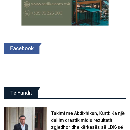
Facebook
Të Fundit
Takimi me Abdixhikun, Kurti: Ka një
dallim drastik midis rezultatit
zgjedhor dhe kërkesës së LDK-së