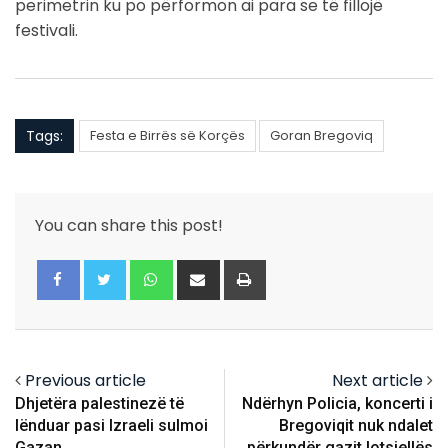
perimetrin ku po përformon ai para se të fillojë
festivali.
Tags:
Festa e Birrës së Korçës
Goran Bregoviq
You can share this post!
Whatsapp
Share
Print
via
Email
Previous article
Next article
Dhjetëra palestinezë të
Ndërhyn Policia, koncerti i
lënduar pasi Izraeli sulmoi
Bregoviqit nuk ndalet
Gazan
përkundër gazit lotsjellës