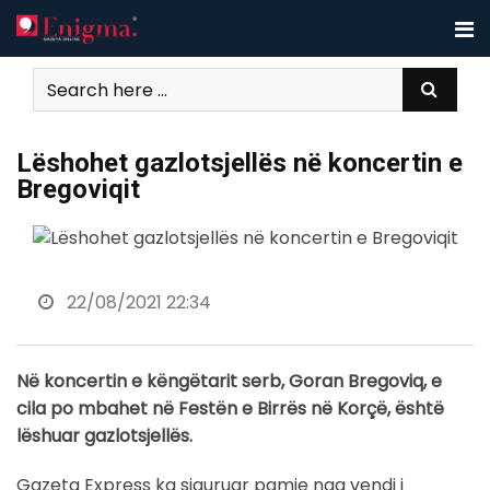
Skip
to
content
Lëshohet gazlotsjellës në koncertin e
Bregoviqit
22/08/2021 22:34
Në koncertin e këngëtarit serb, Goran Bregoviq, e
cila po mbahet në Festën e Birrës në Korçë, është
lëshuar gazlotsjellës.
Gazeta Express ka siguruar pamje nga vendi i