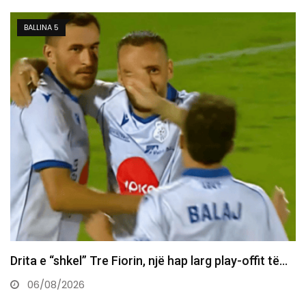
FUTBOLL
Daut Haradinaj Kurtit: Sa mirë po të sheh kombi në…
06/08/2026