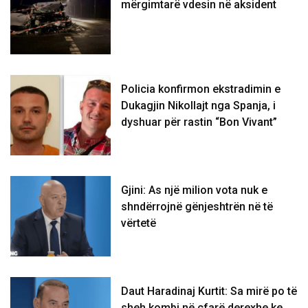
mërgimtarë vdesin në aksident
Policia konfirmon ekstradimin e
Dukagjin Nikollajt nga Spanja, i
dyshuar për rastin “Bon Vivant”
Gjini: As një milion vota nuk e
shndërrojnë gënjeshtrën në të
vërtetë
Daut Haradinaj Kurtit: Sa mirë po të
sheh kombi në çfarë derexhe ke