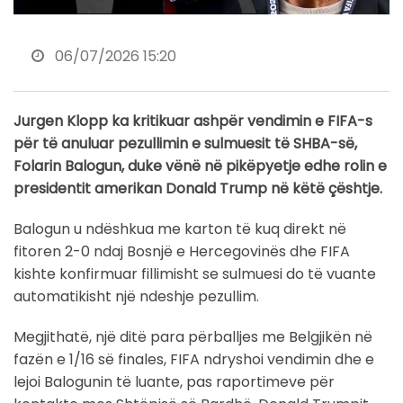
06/07/2026 15:20
Jurgen Klopp ka kritikuar ashpër vendimin e FIFA-s
për të anuluar pezullimin e sulmuesit të SHBA-së,
Folarin Balogun, duke vënë në pikëpyetje edhe rolin e
presidentit amerikan Donald Trump në këtë çështje.
Balogun u ndëshkua me karton të kuq direkt në
fitoren 2-0 ndaj Bosnjë e Hercegovinës dhe FIFA
kishte konfirmuar fillimisht se sulmuesi do të vuante
automatikisht një ndeshje pezullim.
Megjithatë, një ditë para përballjes me Belgjikën në
fazën e 1/16 së finales, FIFA ndryshoi vendimin dhe e
lejoi Balogunin të luante, pas raportimeve për