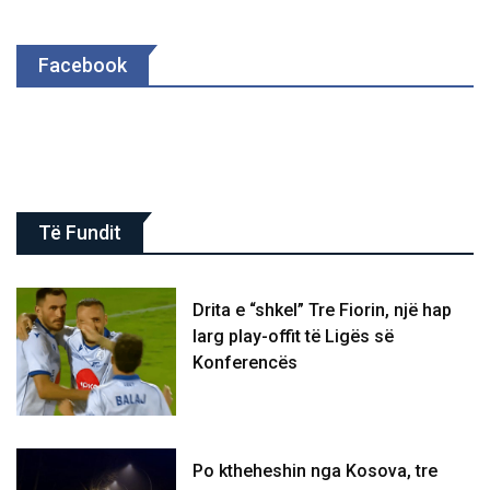
Facebook
Të Fundit
Drita e “shkel” Tre Fiorin, një hap
larg play-offit të Ligës së
Konferencës
Po ktheheshin nga Kosova, tre