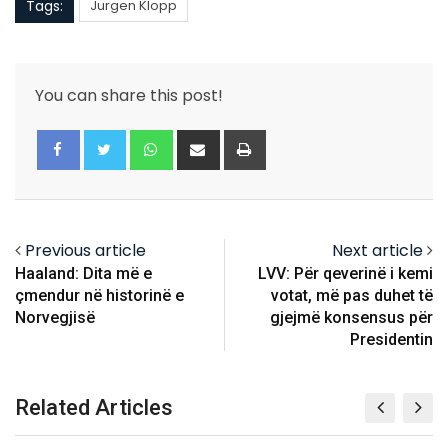
Tags:
Jurgen Klopp
You can share this post!
Whatsapp
Share
Print
via
Email
Previous article
Next article
Haaland: Dita më e
LVV: Për qeverinë i kemi
çmendur në historinë e
votat, më pas duhet të
Norvegjisë
gjejmë konsensus për
Presidentin
Related Articles