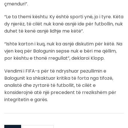
çmenduri”.
“Le ta themi kështu: Ky është sporti ynë, jo i tyre. Këta
dy njerëz, të cilët nuk kanë asnjë ide për futbollin, nuk
duhet të kenë asnjë lidhje me këtë”.
“Ishte karton i kuq, nuk ka asnjë diskutim për këtë. Na
vjen keq për Balogunin sepse nuk e bëri me qëllim,
por kështu e thonë rregullat”, deklaroi Klopp.
Vendimi i FIFA-s për të ndryshuar pezullimin e
Balogunit ka shkaktuar kritika të forta nga tifozë,
analistë dhe zyrtarë të futbollit, të cilët e
konsiderojnë atë një precedent të rrezikshëm për
integritetin e garës.