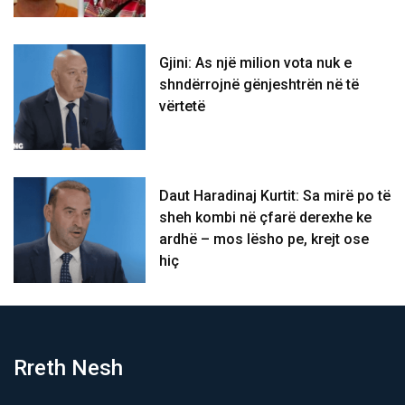
Gjini: As një milion vota nuk e
shndërrojnë gënjeshtrën në të
vërtetë
Daut Haradinaj Kurtit: Sa mirë po të
sheh kombi në çfarë derexhe ke
ardhë – mos lësho pe, krejt ose
hiç
Rreth Nesh