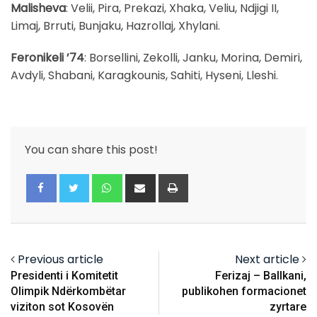
Malisheva
: Velii, Pira, Prekazi, Xhaka, Veliu, Ndjigi II,
Limaj, Brruti, Bunjaku, Hazrollaj, Xhylani.
Feronikeli ’74
: Borsellini, Zekolli, Janku, Morina, Demiri,
Avdyli, Shabani, Karagkounis, Sahiti, Hyseni, Lleshi.
You can share this post!
Whatsapp
Share
Print
via
Email
Previous article
Next article
Presidenti i Komitetit
Ferizaj – Ballkani,
Olimpik Ndërkombëtar
publikohen formacionet
viziton sot Kosovën
zyrtare