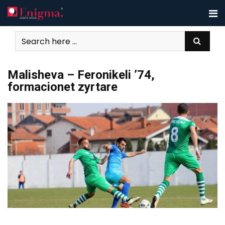
Skip
to
content
Malisheva – Feronikeli ’74,
formacionet zyrtare