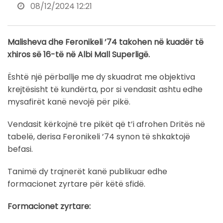
08/12/2024 12:21
Malisheva dhe Feronikeli ’74 takohen në kuadër të
xhiros së 16-të në Albi Mall Superligë.
Është një përballje me dy skuadrat me objektiva
krejtësisht të kundërta, por si vendasit ashtu edhe
mysafirët kanë nevojë për pikë.
Vendasit kërkojnë tre pikët që t’i afrohen Dritës në
tabelë, derisa Feronikeli ’74 synon të shkaktojë
befasi.
Tanimë dy trajnerët kanë publikuar edhe
formacionet zyrtare për këtë sfidë.
Formacionet zyrtare: