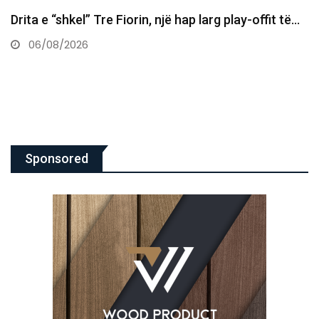
Daut Haradinaj Kurtit: Sa mirë po të sheh kombi në…
06/08/2026
Sponsored