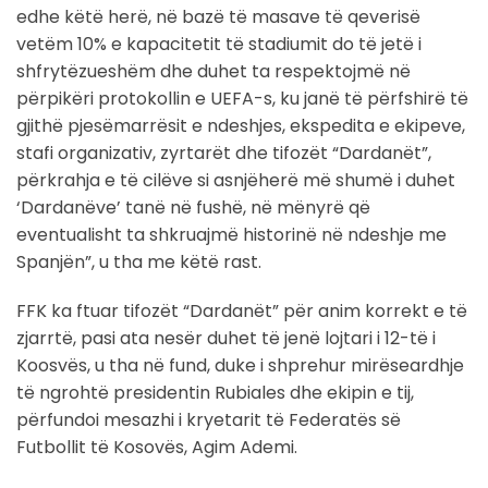
edhe këtë herë, në bazë të masave të qeverisë
vetëm 10% e kapacitetit të stadiumit do të jetë i
shfrytëzueshëm dhe duhet ta respektojmë në
përpikëri protokollin e UEFA-s, ku janë të përfshirë të
gjithë pjesëmarrësit e ndeshjes, ekspedita e ekipeve,
stafi organizativ, zyrtarët dhe tifozët “Dardanët”,
përkrahja e të cilëve si asnjëherë më shumë i duhet
‘Dardanëve’ tanë në fushë, në mënyrë që
eventualisht ta shkruajmë historinë në ndeshje me
Spanjën”, u tha me këtë rast.
FFK ka ftuar tifozët “Dardanët” për anim korrekt e të
zjarrtë, pasi ata nesër duhet të jenë lojtari i 12-të i
Koosvës, u tha në fund, duke i shprehur mirëseardhje
të ngrohtë presidentin Rubiales dhe ekipin e tij,
përfundoi mesazhi i kryetarit të Federatës së
Futbollit të Kosovës, Agim Ademi.