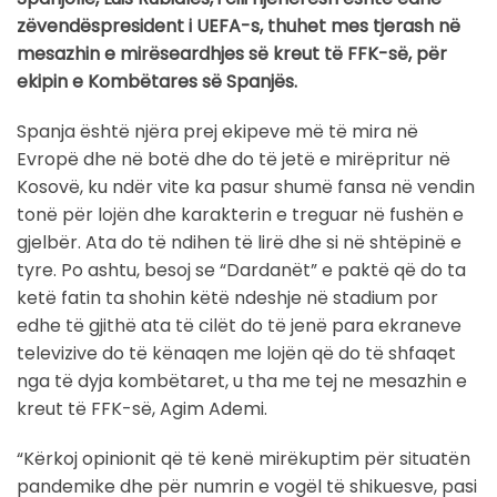
zëvendëspresident i UEFA-s, thuhet mes tjerash në
mesazhin e mirëseardhjes së kreut të FFK-së, për
ekipin e Kombëtares së Spanjës.
Spanja është njëra prej ekipeve më të mira në
Evropë dhe në botë dhe do të jetë e mirëpritur në
Kosovë, ku ndër vite ka pasur shumë fansa në vendin
tonë për lojën dhe karakterin e treguar në fushën e
gjelbër. Ata do të ndihen të lirë dhe si në shtëpinë e
tyre. Po ashtu, besoj se “Dardanët” e paktë që do ta
ketë fatin ta shohin këtë ndeshje në stadium por
edhe të gjithë ata të cilët do të jenë para ekraneve
televizive do të kënaqen me lojën që do të shfaqet
nga të dyja kombëtaret, u tha me tej ne mesazhin e
kreut të FFK-së, Agim Ademi.
“Kërkoj opinionit që të kenë mirëkuptim për situatën
pandemike dhe për numrin e vogël të shikuesve, pasi