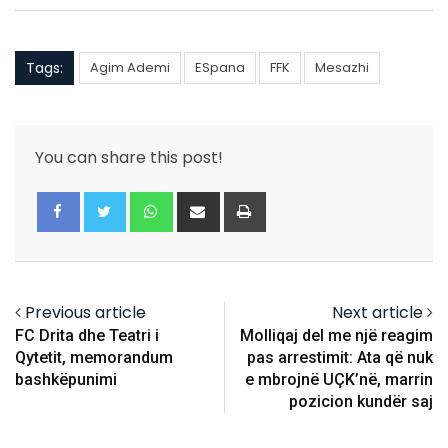
Tags:
Agim Ademi
ESpana
FFK
Mesazhi
You can share this post!
Whatsapp
Share
Print
via
Email
Previous article
Next article
FC Drita dhe Teatri i
Molliqaj del me një reagim
Qytetit, memorandum
pas arrestimit: Ata që nuk
bashkëpunimi
e mbrojnë UÇK’në, marrin
pozicion kundër saj