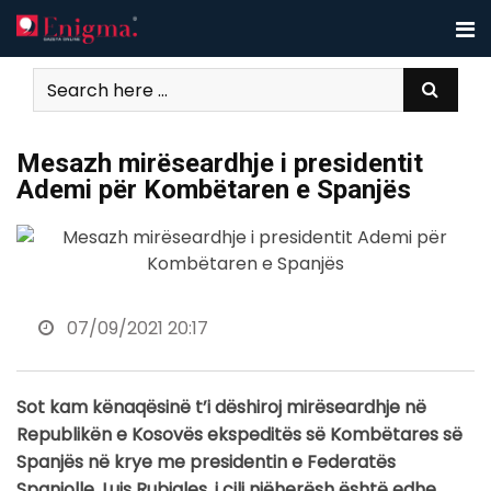
Skip
to
content
Mesazh mirëseardhje i presidentit
Ademi për Kombëtaren e Spanjës
07/09/2021 20:17
Sot kam kënaqësinë t’i dëshiroj mirëseardhje në
Republikën e Kosovës ekspeditës së Kombëtares së
Spanjës në krye me presidentin e Federatës
Spanjolle, Luis Rubiales, i cili njëherësh është edhe