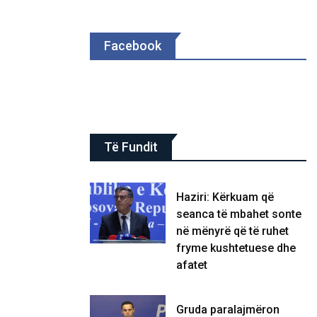
Facebook
Të Fundit
Haziri: Kërkuam që
seanca të mbahet sonte
në mënyrë që të ruhet
fryme kushtetuese dhe
afatet
Gruda paralajmëron