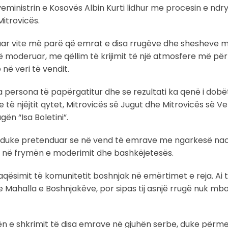
yeministrin e Kosovës Albin Kurti lidhur me procesin e ndr
itrovicës.
ozuar vite më parë që emrat e disa rrugëve dhe shesheve 
moderuar, me qëllim të krijimit të një atmosfere më për
në veri të vendit.
 persona të papërgatitur dhe se rezultati ka qenë i dobë
 njëjtit qytet, Mitrovicës së Jugut dhe Mitrovicës së Ver
ën “Isa Boletini”.
inj, duke pretenduar se në vend të emrave me ngarkesë nac
në në frymën e moderimit dhe bashkëjetesës.
aqësimit të komunitetit boshnjak në emërtimet e reja. Ai
e Mahalla e Boshnjakëve, por sipas tij asnjë rrugë nuk mb
n e shkrimit të disa emrave në gjuhën serbe, duke përme