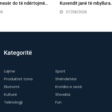
në të mbyllura…
Supremes për Kurtin e Ha
26
07/08/2026
Kategoritë
Lajme
Sport
Produktet tona
Shëndetësi
Ekonomi
Kronika e zezë
Kulturë
Showbiz
Teknologji
Fun