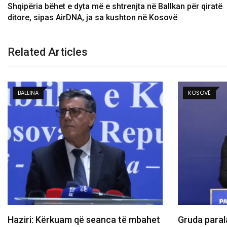
Shqipëria bëhet e dyta më e shtrenjta në Ballkan për qiratë
ditore, sipas AirDNA, ja sa kushton në Kosovë
Related Articles
KOSOVË
KOSOVË
Gruda paralajmëron ndryshime te
Besnik Tahir