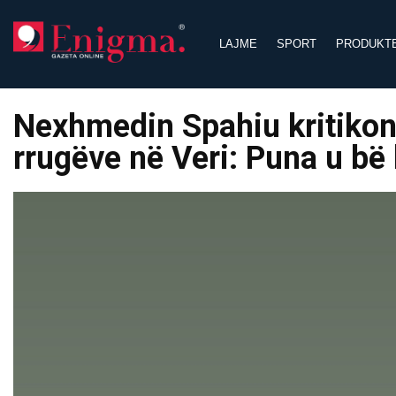
Skip
to
LAJME
SPORT
PRODUKT
content
Nexhmedin Spahiu kritikon
rrugëve në Veri: Puna u bë 