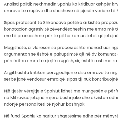
Analisti politik Nexhmedin Spahiu ka kritikuar ashpër kr
emrave të rrugëve dhe shesheve në pjesën veriore të M
Sipas profesorit të Shkencave politike ai kishte prop
konotacion agresiv të zëvendësoheshin me emra më të 
më të pranueshme për të gjitha komunitetet që jetojnë 
Megjithatë, ai vlerëson se procesi është menaxhuar nga
argumenton se është e pakuptimtë që në dy komunat e të
përsëriten emra të njëjtë rrugësh, siç është rasti me rrug
Ai gjithashtu kritikon përzgjedhjen e disa emrave të r
serbe janë vendosur emra që, sipas tij, nuk kontribuoj
Një tjetër vërejtje e Spahiut lidhet me mungesën e përf
në Mitrovicë jetojnë mijëra boshnjakë dhe ekziston edh
ndonjë personaliteti të njohur boshnjak.
Në fund, Spahiu ka ngritur shqetësime edhe për mënyrë