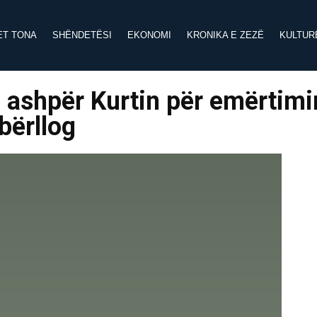
ET TONA
SHËNDETËSI
EKONOMI
KRONIKA E ZEZË
KULTUR
 ashpër Kurtin për emërtimi
bërllog