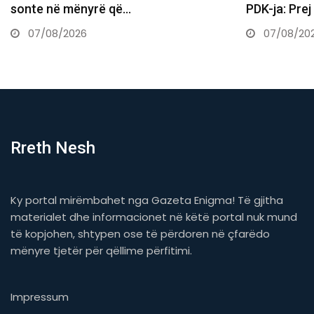
PDK-ja: Prej nesër do të ndërtojmë…
Kuvendit ja
07/08/2026
07/08/20
Rreth Nesh
Ky portal mirëmbahet nga Gazeta Enigma! Të gjitha
materialet dhe informacionet në këtë portal nuk mund
të kopjohen, shtypen ose të përdoren në çfarëdo
mënyre tjetër për qëllime përfitimi.
Impressum