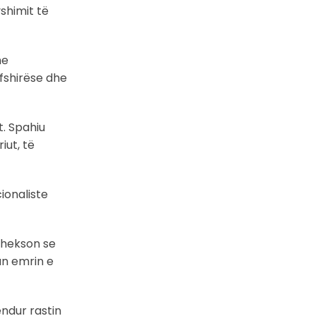
yshimit të
me
fshirëse dhe
t. Spahiu
iut, të
ionaliste
 thekson se
an emrin e
ndur rastin