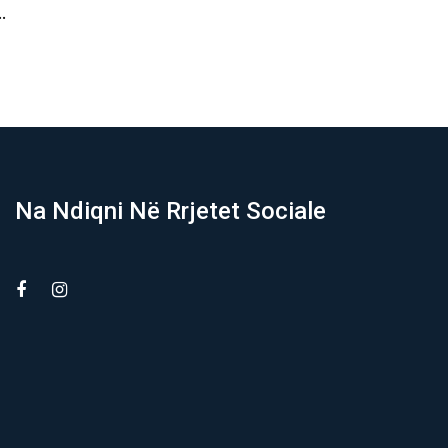
xhiun jo…
Banjë të Istogut,…
07/08/2026
Na Ndiqni Në Rrjetet Sociale