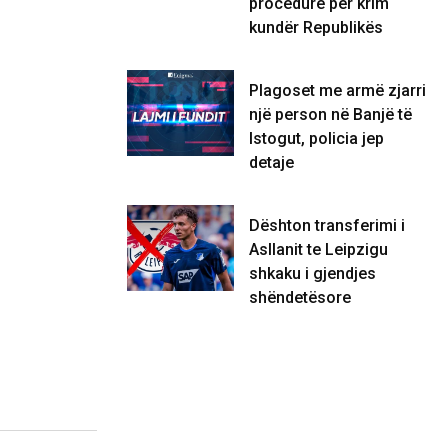
procedurë për krim
kundër Republikës
Plagoset me armë zjarri
një person në Banjë të
Istogut, policia jep
detaje
Dështon transferimi i
Asllanit te Leipzigu
shkaku i gjendjes
shëndetësore