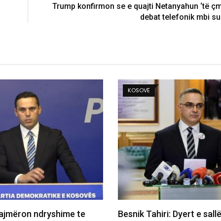
Trump konfirmon se e quajti Netanyahun ‘të çm
debat telefonik mbi s
KOSOVË
i: Dyert e sallës së
Maliqi: Deputetët t’i drejt