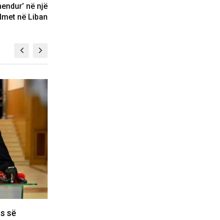
endur’ në një
ulmet në Liban
KOSOVË
ohen
Plagoset me armë zjarri një person në