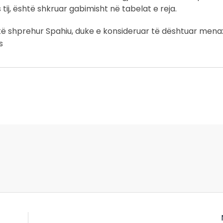
as tij, është shkruar gabimisht në tabelat e reja.
htë shprehur Spahiu, duke e konsideruar të dështuar mena
s