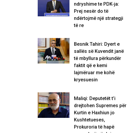
ndryshime te PDK-ja:
Prej nesër do të
ndërtojmë një strategji
të re
Besnik Tahiri: Dyert e
sallës së Kuvendit janë
të mbyllura përkundër
faktit që e kemi
lajmëruar me kohë
kryesuesin
Maliqi: Deputetët t’i
drejtohen Supremes për
Kurtin e Haxhiun jo
Kushtetueses,
Prokuroria të hapë