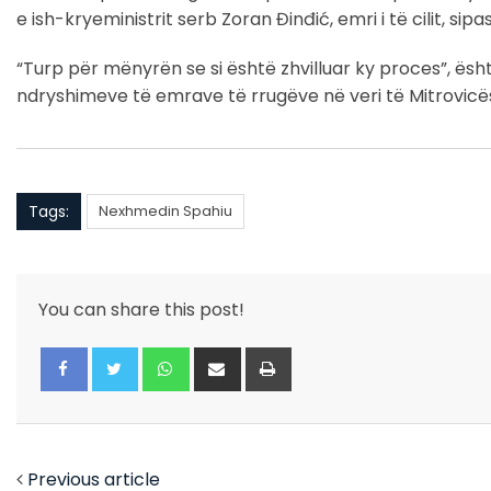
e ish-kryeministrit serb Zoran Đinđić, emri i të cilit, sip
“Turp për mënyrën se si është zhvilluar ky proces”, ës
ndryshimeve të emrave të rrugëve në veri të Mitrovicë
Tags:
Nexhmedin Spahiu
You can share this post!
Whatsapp
Share
Print
via
Email
Facebook
Twitter
Previous article