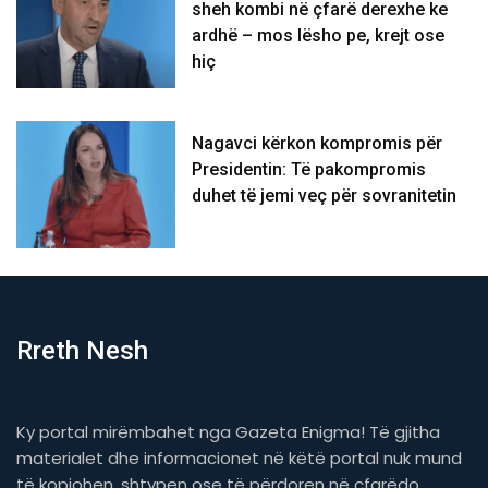
sheh kombi në çfarë derexhe ke
ardhë – mos lësho pe, krejt ose
hiç
Nagavci kërkon kompromis për
Presidentin: Të pakompromis
duhet të jemi veç për sovranitetin
Rreth Nesh
Ky portal mirëmbahet nga Gazeta Enigma! Të gjitha
materialet dhe informacionet në këtë portal nuk mund
të kopjohen, shtypen ose të përdoren në çfarëdo