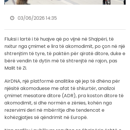
03/06/2026 14:35
Fluksi i lartë i të huajve që po vijnë në Shqipëri, të
nxitur nga çmimet e lira të akomodimit, po çon në një
shtrenjtim të tyre, të paktën për qiratë ditore, duke e
bërë vendin të dytin më të shtrenjtë në rajon, pas
Malit të Zi.
AirDNA, një platformë analitike që jep të dhëna për
njësitë akomoduese me afat të shkurtër, analizoi
çmimet mesatare ditore (ADR), pra koston ditore të
akomodimit, si dhe normën e zënies, kohën nga
rezervimi deri në mbërritje dhe tendencat e
kohëzgjatjes së qëndrimit në Europë.