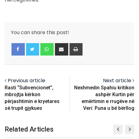
You can share this post!
Whatsapp
Share
Print
via
Email
Previous article
Next article
Rasti “Subvencionet”,
Nexhmedin Spahiu kritikon
mbrojtja kërkon
ashpër Kurtin për
përjashtimin e kryetares
emërtimin e rrugëve në
së trupit gjykues
Veri: Puna u bë bërllog
Related Articles