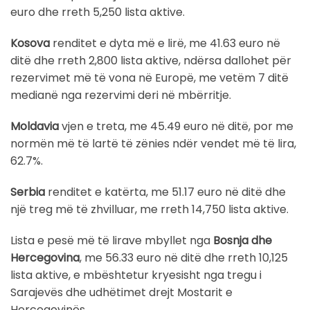
euro dhe rreth 5,250 lista aktive.
K
osova
renditet e dyta më e lirë, me 41.63 euro në
ditë dhe rreth 2,800 lista aktive, ndërsa dallohet për
rezervimet më të vona në Europë, me vetëm 7 ditë
medianë nga rezervimi deri në mbërritje.
Moldavia
vjen e treta, me 45.49 euro në ditë, por me
normën më të lartë të zënies ndër vendet më të lira,
62.7%.
Serbia
renditet e katërta, me 51.17 euro në ditë dhe
një treg më të zhvilluar, me rreth 14,750 lista aktive.
Lista e pesë më të lirave mbyllet nga
Bosnja dhe
Hercegovina
, me 56.33 euro në ditë dhe rreth 10,125
lista aktive, e mbështetur kryesisht nga tregu i
Sarajevës dhe udhëtimet drejt Mostarit e
Hercegovinës.