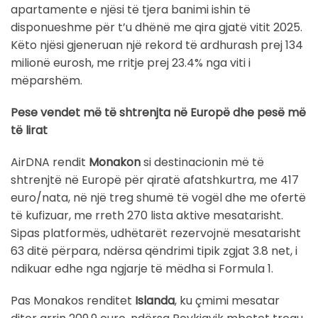
apartamente e njësi të tjera banimi ishin të
disponueshme për t’u dhënë me qira gjatë vitit 2025.
Këto njësi gjeneruan një rekord të ardhurash prej 134
milionë eurosh, me rritje prej 23.4% nga viti i
mëparshëm.
Pese vendet më të shtrenjta në Europë dhe pesë më
të lirat
AirDNA rendit
Monakon
si destinacionin më të
shtrenjtë në Europë për qiratë afatshkurtra, me 417
euro/nata, në një treg shumë të vogël dhe me ofertë
të kufizuar, me rreth 270 lista aktive mesatarisht.
Sipas platformës, udhëtarët rezervojnë mesatarisht
63 ditë përpara, ndërsa qëndrimi tipik zgjat 3.8 net, i
ndikuar edhe nga ngjarje të mëdha si Formula 1.
Pas Monakos renditet
Islanda
, ku çmimi mesatar