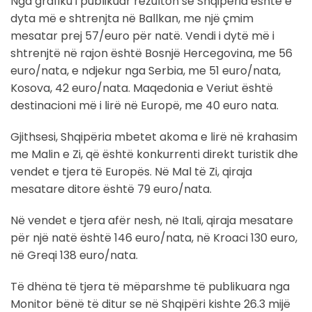
Nga grafiku i publikuar rezulton se Shqipëria është e
dyta më e shtrenjta në Ballkan, me një çmim
mesatar prej 57/euro për natë. Vendi i dytë më i
shtrenjtë në rajon është Bosnjë Hercegovina, me 56
euro/nata, e ndjekur nga Serbia, me 51 euro/nata,
Kosova, 42 euro/nata. Maqedonia e Veriut është
destinacioni më i lirë në Europë, me 40 euro nata.
Gjithsesi, Shqipëria mbetet akoma e lirë në krahasim
me Malin e Zi, që është konkurrenti direkt turistik dhe
vendet e tjera të Europës. Në Mal të Zi, qiraja
mesatare ditore është 79 euro/nata.
Në vendet e tjera afër nesh, në Itali, qiraja mesatare
për një natë është 146 euro/nata, në Kroaci 130 euro,
në Greqi 138 euro/nata.
Të dhëna të tjera të mëparshme të publikuara nga
Monitor bënë të ditur se në Shqipëri kishte 26.3 mijë