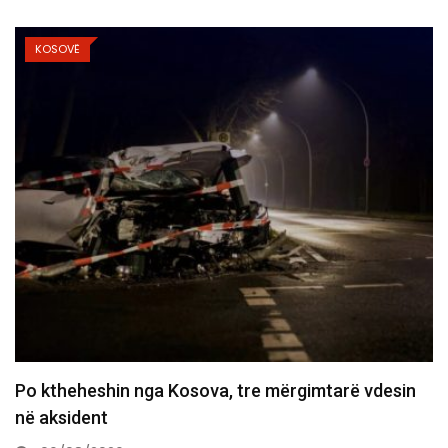
KOSOVË
Policia konfirmon ekstradimin e Dukagjin Nikollajt
nga Spanja, i dyshuar…