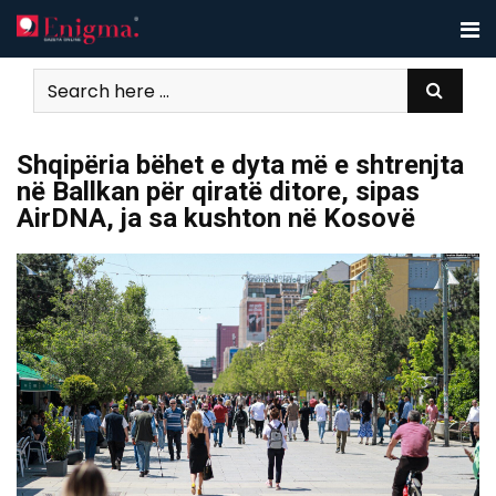
Skip
to
content
Shqipëria bëhet e dyta më e shtrenjta
në Ballkan për qiratë ditore, sipas
AirDNA, ja sa kushton në Kosovë