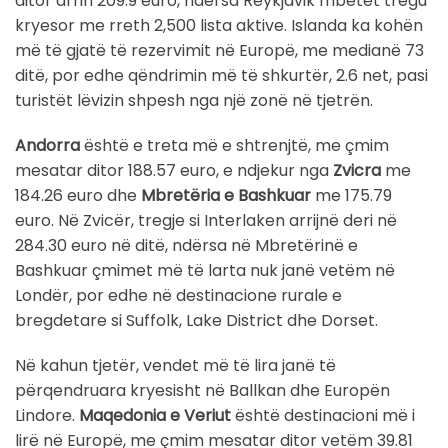
ditor arrin 209.9 euro, ndërsa Reykjavik mbetet tregu
kryesor me rreth 2,500 lista aktive. Islanda ka kohën
më të gjatë të rezervimit në Europë, me medianë 73
ditë, por edhe qëndrimin më të shkurtër, 2.6 net, pasi
turistët lëvizin shpesh nga një zonë në tjetrën.
Andorra
është e treta më e shtrenjtë, me çmim
mesatar ditor 188.57 euro, e ndjekur nga
Zvicra
me
184.26 euro dhe
Mbretëria e Bashkuar
me 175.79
euro. Në Zvicër, tregje si Interlaken arrijnë deri në
284.30 euro në ditë, ndërsa në Mbretërinë e
Bashkuar çmimet më të larta nuk janë vetëm në
Londër, por edhe në destinacione rurale e
bregdetare si Suffolk, Lake District dhe Dorset.
Në kahun tjetër, vendet më të lira janë të
përqendruara kryesisht në Ballkan dhe Europën
Lindore.
Maqedonia e Veriut
është destinacioni më i
lirë në Europë, me çmim mesatar ditor vetëm 39.81