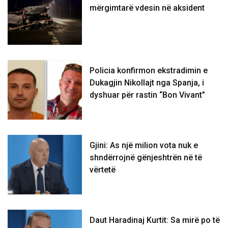
mërgimtarë vdesin në aksident
Policia konfirmon ekstradimin e
Dukagjin Nikollajt nga Spanja, i
dyshuar për rastin “Bon Vivant”
Gjini: As një milion vota nuk e
shndërrojnë gënjeshtrën në të
vërtetë
Daut Haradinaj Kurtit: Sa mirë po të