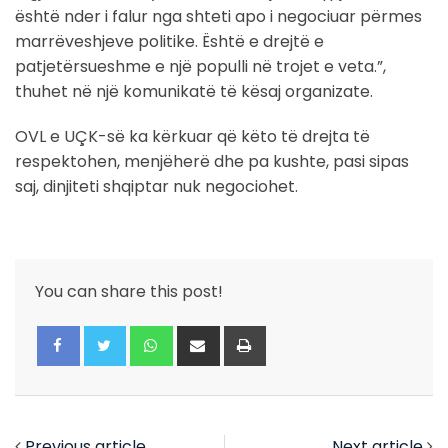
është nder i falur nga shteti apo i negociuar përmes
marrëveshjeve politike. Është e drejtë e
patjetërsueshme e një populli në trojet e veta.”,
thuhet në një komunikatë të kësaj organizate.
OVL e UÇK-së ka kërkuar që këto të drejta të
respektohen, menjëherë dhe pa kushte, pasi sipas
saj, dinjiteti shqiptar nuk negociohet.
You can share this post!
Whatsapp
Share
Print
via
Email
Previous article
Next article