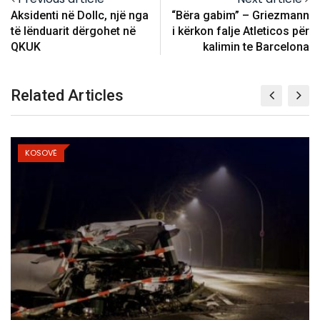
Aksidenti në Dollc, një nga
“Bëra gabim” – Griezmann
të lënduarit dërgohet në
i kërkon falje Atleticos për
QKUK
kalimin te Barcelona
Related Articles
KOSOVË