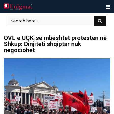
Skip
to
content
OVL e UÇK-së mbështet protestën në
Shkup: Dinjiteti shqiptar nuk
negociohet