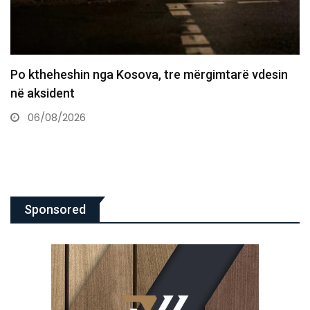
Policia konfirmon ekstradimin e Dukagjin Nikollajt
nga Spanja, i dyshuar…
06/08/2026
Sponsored