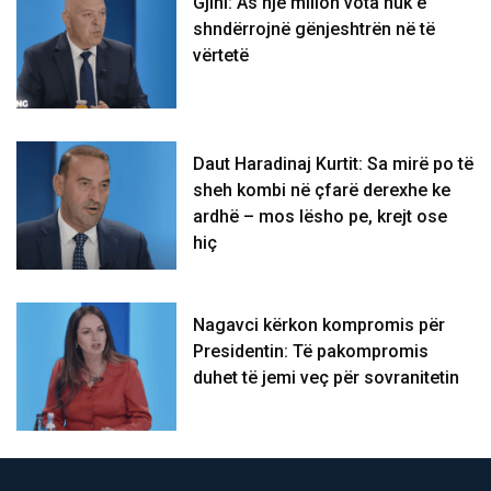
Gjini: As një milion vota nuk e
shndërrojnë gënjeshtrën në të
vërtetë
Daut Haradinaj Kurtit: Sa mirë po të
sheh kombi në çfarë derexhe ke
ardhë – mos lësho pe, krejt ose
hiç
Nagavci kërkon kompromis për
Presidentin: Të pakompromis
duhet të jemi veç për sovranitetin