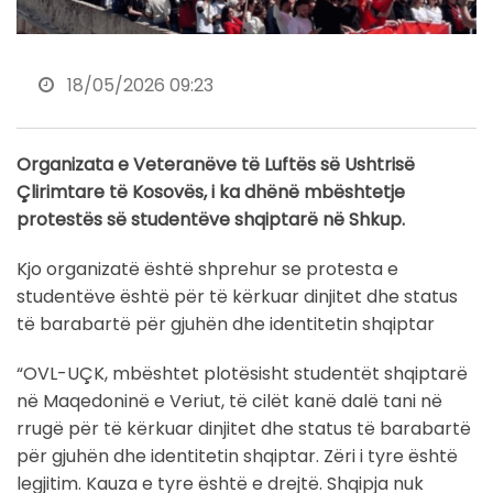
18/05/2026 09:23
Organizata e Veteranëve të Luftës së Ushtrisë
Çlirimtare të Kosovës, i ka dhënë mbështetje
protestës së studentëve shqiptarë në Shkup.
Kjo organizatë është shprehur se protesta e
studentëve është për të kërkuar dinjitet dhe status
të barabartë për gjuhën dhe identitetin shqiptar
“OVL-UÇK, mbështet plotësisht studentët shqiptarë
në Maqedoninë e Veriut, të cilët kanë dalë tani në
rrugë për të kërkuar dinjitet dhe status të barabartë
për gjuhën dhe identitetin shqiptar. Zëri i tyre është
legjitim. Kauza e tyre është e drejtë. Shqipja nuk