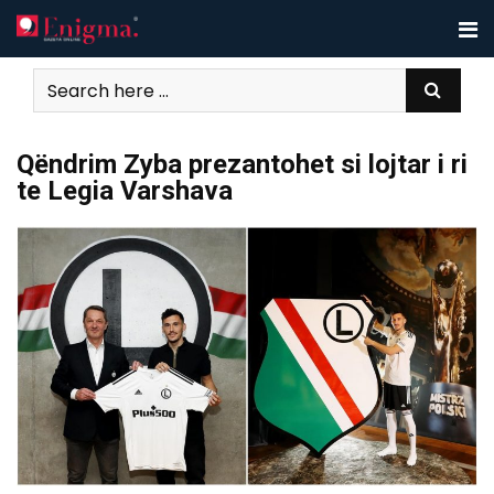
Skip
to
content
Qëndrim Zyba prezantohet si lojtar i ri
te Legia Varshava