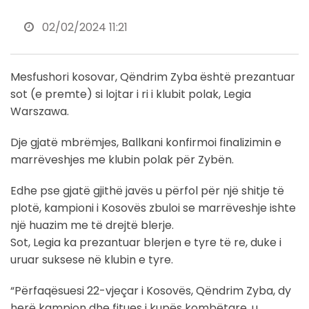
02/02/2024 11:21
Mesfushori kosovar, Qëndrim Zyba është prezantuar
sot (e premte) si lojtar i ri i klubit polak, Legia
Warszawa.
Dje gjatë mbrëmjes, Ballkani konfirmoi finalizimin e
marrëveshjes me klubin polak për Zybën.
Edhe pse gjatë gjithë javës u përfol për një shitje të
plotë, kampioni i Kosovës zbuloi se marrëveshje ishte
një huazim me të drejtë blerje.
Sot, Legia ka prezantuar blerjen e tyre të re, duke i
uruar suksese në klubin e tyre.
“Përfaqësuesi 22-vjeçar i Kosovës, Qëndrim Zyba, dy
herë kampion dhe fitues i kupës kombëtare, u