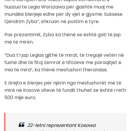
huazua te Legia Warszawa për gjashtë muaj me
mundësi blerjeje edhe për dy vjet e gjysmë. Suksese
Qëndrim Zyba”, shkruan në postim e tyre.
Pas prezantimit, Zyba ka thënë se është gati të jap
më të mirën.
“Dua t’i jap Legias gjithë të mirat, të tregojë vetën në
fushë dhe të fitoj zemrat e tifozëve me paraqitjet e
mia të mira”, ka thënë mesfushori therandas.
E drejta e blerjes për njërin nga mesfushorët më të
mirë në Kosovë viteve të fundit thuhet se është rreth
500 mijë euro.
22-letni reprezentant Kosowa