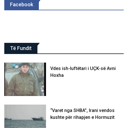
Facebook
Të Fundit
Vdes ish-luftëtari i UÇK-së Avni
Hoxha
“Varet nga SHBA”, Irani vendos
kushte për rihapjen e Hormuzit