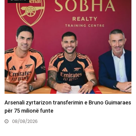
Dështon transferimi i Asllanit te Leipzigu shkaku i
gjendjes shëndetësore
07/08/2026