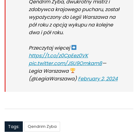
Qendrim Zyba, dwukrotny mistrz i
zdobywca krajowego pucharu, został
wypożyczony do Legii Warszawa na
pół roku z opcją wykupu na kolejne
dwa i pół roku.
Przeczytaj więcej
https://t.co/z0CpEez0VK
pic.twitter.com/JSU9Omkam8
—
Legia Warszawa
(@LegiaWarszawa)
February 2, 2024
Tags:
Qendrim Zyba