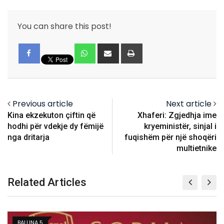
You can share this post!
Whatsapp
Share
Print
via
Email
Previous article
Next article
Kina ekzekuton çiftin që
Xhaferi: Zgjedhja ime
hodhi për vdekje dy fëmijë
kryeministër, sinjal i
nga dritarja
fuqishëm për një shoqëri
multietnike
Related Articles
BALLINA 5