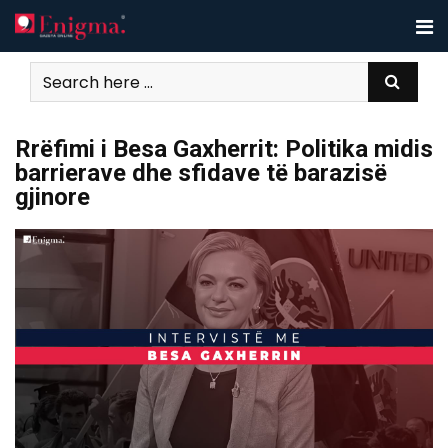
Skip
to
content
Rrëfimi i Besa Gaxherrit: Politika midis
barrierave dhe sfidave të barazisë
gjinore