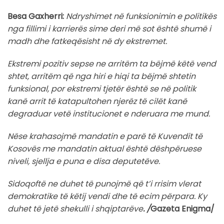
Besa Gaxherri:
Ndryshimet në funksionimin e politikës
nga fillimi i karrierës sime deri më sot është shumë i
madh dhe fatkeqësisht në dy ekstremet.
Ekstremi pozitiv sepse ne arritëm ta bëjmë këtë vend
shtet, arritëm që nga hiri e hiqi ta bëjmë shtetin
funksional, por ekstremi tjetër është se në politik
kanë arrit të katapultohen njerëz të cilët kanë
degraduar vetë institucionet e nderuara me mund.
Nëse krahasojmë mandatin e parë të Kuvendit të
Kosovës me mandatin aktual është dëshpëruese
niveli, sjellja e puna e disa deputetëve.
Sidoqoftë ne duhet të punojmë që t’i rrisim vlerat
demokratike të këtij vendi dhe të ecim përpara. Ky
duhet të jetë shekulli i shqiptarëve
. /
Gazeta Enigma/