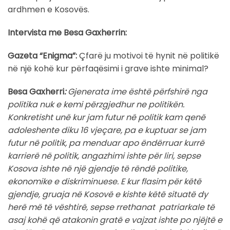
ardhmen e Kosovës.
Intervista me Besa Gaxherrin:
Gazeta “Enigma”:
Çfarë ju motivoi të hynit në politikë
në një kohë kur përfaqësimi i grave ishte minimal?
Besa Gaxherri
:
Gjenerata ime është përfshirë nga
politika nuk e kemi përzgjedhur ne politikën.
Konkretisht unë kur jam futur në politik kam qenë
adoleshente diku 16 vjeçare, pa e kuptuar se jam
futur në politik, pa menduar apo ëndërruar kurrë
karrierë në politik, angazhimi ishte për liri, sepse
Kosova ishte në një gjendje të rëndë politike,
ekonomike e diskriminuese. E kur flasim për këtë
gjendje, gruaja në Kosovë e kishte këtë situatë dy
herë më të vështirë, sepse rrethanat patriarkale të
asaj kohë që atakonin gratë e vajzat ishte po njëjtë e