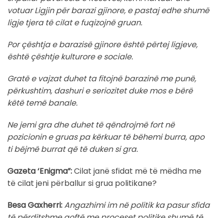
votuar Ligjin për barazi gjinore, e pastaj edhe shumë
ligje tjera të cilat e fuqizojnë gruan.
Por çështja e barazisë gjinore është përtej ligjeve,
është çështje kulturore e sociale.
Gratë e vajzat duhet ta fitojnë barazinë me punë,
përkushtim, dashuri e seriozitet duke mos e bërë
këtë temë banale.
Ne jemi gra dhe duhet të qëndrojmë fort në
pozicionin e gruas pa kërkuar të bëhemi burra, apo
ti bëjmë burrat që të duken si gra.
Gazeta ‘Enigma”:
Cilat janë sfidat më të mëdha me
të cilat jeni përballur si grua politikane?
Besa Gaxherri:
Angazhimi im në politik ka pasur sfida
të përditshme qoftë me proceset politike shumë të