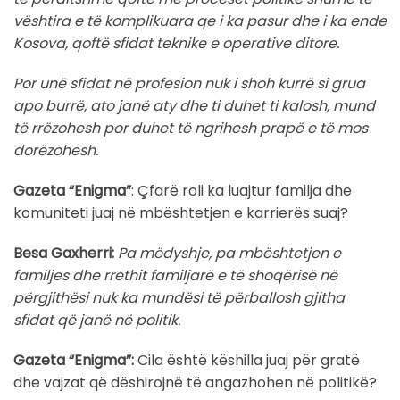
vështira e të komplikuara qe i ka pasur dhe i ka ende
Kosova, qoftë sfidat teknike e operative ditore.
Por unë sfidat në profesion nuk i shoh kurrë si grua
apo burrë, ato janë aty dhe ti duhet ti kalosh, mund
të rrëzohesh por duhet të ngrihesh prapë e të mos
dorëzohesh.
Gazeta “Enigma”
: Çfarë roli ka luajtur familja dhe
komuniteti juaj në mbështetjen e karrierës suaj?
Besa Gaxherri:
Pa mëdyshje, pa mbështetjen e
familjes dhe rrethit familjarë e të shoqërisë në
përgjithësi nuk ka mundësi të përballosh gjitha
sfidat që janë në politik.
Gazeta “Enigma”:
Cila është këshilla juaj për gratë
dhe vajzat që dëshirojnë të angazhohen në politikë?