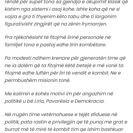
rëndë për supet tona sa gjendja e okupimit klasik që
kishim nga sistemi i asaj kohe. Ishte koha që ne si
vajza e gra ti thyenim këto tabu dhe ti largonim
figurativisht zingjirët që na zënin frymarrjen.
Pra njëkohësisht të fitojmë lirinë personale në
familjet tona e pastaj edhe lirin kombëtare.
Pa modesti ndihem krenare për gjeneratën time që
ne ia dolëm që ta fitojmë këtë betejë e më vonë ta
fitojmë edhe luftën për liri të vendit e kombit. Ne e
përmbushëm misionin tonë.
Me kalimin e kohës motivi im për angazhim në
politikë u bë Liria, Pavarësia e Demokracia.
Në rrugën time vetëmohuese e tejët sfiduese në
politik, pata rastin e privilegjin qe të punoj me grat e
burrat më të mirë të kombit tim qe ishim bashkuar