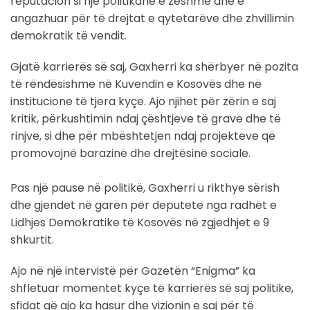
reputacion si një politikane e zëshme dhe e
angazhuar për të drejtat e qytetarëve dhe zhvillimin
demokratik të vendit.
Gjatë karrierës së saj, Gaxherri ka shërbyer në pozita
të rëndësishme në Kuvendin e Kosovës dhe në
institucione të tjera kyçe. Ajo njihet për zërin e saj
kritik, përkushtimin ndaj çështjeve të grave dhe të
rinjve, si dhe për mbështetjen ndaj projekteve që
promovojnë barazinë dhe drejtësinë sociale.
Pas një pause në politikë, Gaxherri u rikthye sërish
dhe gjendet në garën për deputete nga radhët e
Lidhjes Demokratike të Kosovës në zgjedhjet e 9
shkurtit.
Ajo në një intervistë për Gazetën “Enigma” ka
shfletuar momentet kyçe të karrierës së saj politike,
sfidat që ajo ka hasur dhe vizionin e saj për të