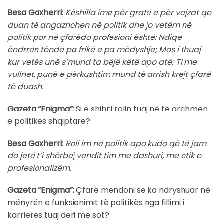
Besa Gaxherri:
Këshilla ime për gratë e për vajzat qe
duan të angazhohen në politik dhe jo vetëm në
politik por në çfarëdo profesioni është: Ndiqe
ëndrrën tënde pa frikë e pa mëdyshje; Mos i thuaj
kur vetës unë s’mund ta bëjë këtë apo atë; Ti me
vullnet, punë e përkushtim mund të arrish krejt çfarë
të duash.
Gazeta “Enigma”:
Si e shihni rolin tuaj në të ardhmen
e politikës shqiptare?
Besa Gaxherri:
Roli im në politik apo kudo që të jam
do jetë t’i shërbej vendit tim me dashuri, me etik e
profesionalizëm.
Gazeta “Enigma”:
Çfarë mendoni se ka ndryshuar në
mënyrën e funksionimit të politikës nga fillimi i
karrierës tuaj deri më sot?