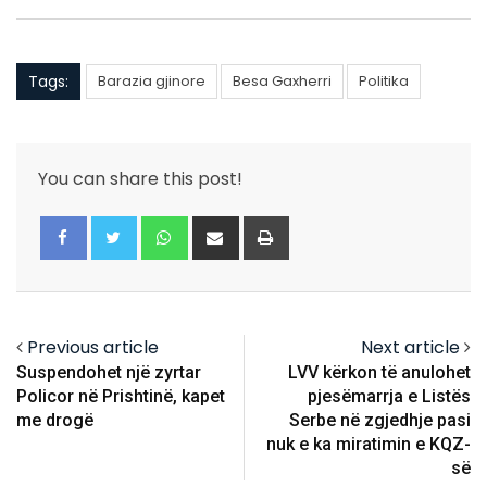
Tags:
Barazia gjinore
Besa Gaxherri
Politika
You can share this post!
Whatsapp
Share
Print
via
Email
Previous article
Next article
Suspendohet një zyrtar
LVV kërkon të anulohet
Policor në Prishtinë, kapet
pjesëmarrja e Listës
me drogë
Serbe në zgjedhje pasi
nuk e ka miratimin e KQZ-
së