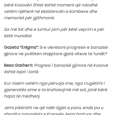
bërë Kosovën Shtet është moment që ndodhë
vetëm njëherë në ekzistencën e kombeve dhe
memoriet për gjithmonë.
Sa më fat dhe e lumtur jam për këtë veprim e për
këtë mundësi.
Gazeta “Enigma”:
Si e vlerësoni progresin e barazisë
gjinore në politikën shqiptare gjatë viteve të fundit?
Besa Gaxherri:
Progresi i barazisë gjinore në Kosovë
është tejet i lartë.
Kur nisëm vetëm nga përvoja ime, nga rrugëtimi i
gjeneratës sime e ta krahasojmë më sot, janë bërë
hapa të mëdhenj.
Jemi pikërisht ne që ndër ligjet e para, ende pa u
shpallur pavarësia e Kosovës, kemi hartuar dhe