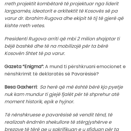
rreth projektit kombëtarë të projektuar nga liderit
largpamës, ideatorit e arkitektit të Kosovës së pa
varur dr. Ibrahim Rugova dhe ekipit të tij të gjerë që
kishte rreth vetes.
Presidenti Rugova arriti që mbi 2 milion shqiptar ti
bëjë bashkë dhe të na mobilizojë për ta bërë
Kosovën Shtet të pa varur.
Gazeta “Enigma”:
A mund ti përshkruani emocionet e
nënshkrimit të deklaratës së Pavarësisë?
Besa Gaxherri:
Sa herë që më është bërë kjo pyetje
nuk kam mundur ti gjejë fjalët për të shprehur atë
moment historik, epik e hyjnor.
Të nënshkruese e pavarësisë së vendit tënd, të
realizosh ëndrrën shekullore të stërgjyshërve e
brezave të tërë qe u sakrifikuan e u sfiduan për ta