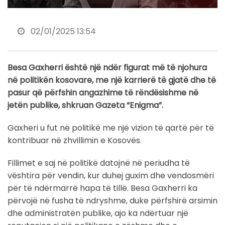
02/01/2025 13:54
Besa Gaxherri është një ndër figurat më të njohura
në politikën kosovare, me një karrierë të gjatë dhe të
pasur që përfshin angazhime të rëndësishme në
jetën publike, shkruan Gazeta “Enigma”.
Gaxheri u fut në politikë me një vizion të qartë për të
kontribuar në zhvillimin e Kosovës.
Fillimet e saj në politikë datojnë në periudha të
vështira për vendin, kur duhej guxim dhe vendosmëri
për të ndërmarrë hapa të tillë. Besa Gaxherri ka
përvojë në fusha të ndryshme, duke përfshirë arsimin
dhe administratën publike, ajo ka ndërtuar një