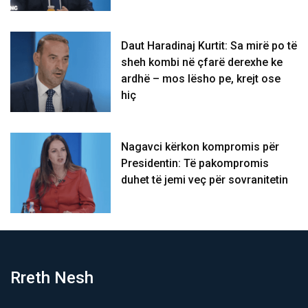
Daut Haradinaj Kurtit: Sa mirë po të
sheh kombi në çfarë derexhe ke
ardhë – mos lësho pe, krejt ose
hiç
Nagavci kërkon kompromis për
Presidentin: Të pakompromis
duhet të jemi veç për sovranitetin
Rreth Nesh