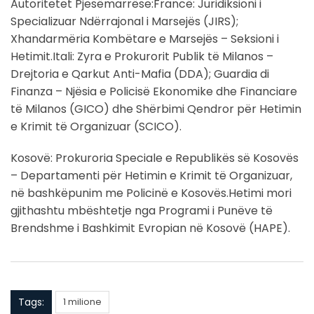
Autoritetet Pjesëmarrëse:Francë: Juridiksioni i
Specializuar Ndërrajonal i Marsejës (JIRS);
Xhandarmëria Kombëtare e Marsejës – Seksioni i
Hetimit.Itali: Zyra e Prokurorit Publik të Milanos –
Drejtoria e Qarkut Anti-Mafia (DDA); Guardia di
Finanza – Njësia e Policisë Ekonomike dhe Financiare
të Milanos (GICO) dhe Shërbimi Qendror për Hetimin
e Krimit të Organizuar (SCICO).
Kosovë: Prokuroria Speciale e Republikës së Kosovës
– Departamenti për Hetimin e Krimit të Organizuar,
në bashkëpunim me Policinë e Kosovës.Hetimi mori
gjithashtu mbështetje nga Programi i Punëve të
Brendshme i Bashkimit Evropian në Kosovë (HAPE).
Tags:
1 milione