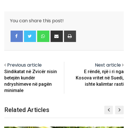
You can share this post!
Whatsapp
Share
Print
via
Email
Previous article
Next article
Sindikatat në Zvicër nisin
E rëndë, një i ri nga
betejën kundër
Kosova vritet në Suedi,
ndryshimeve në pagën
ishte kalimtar rasti
minimale
Related Articles