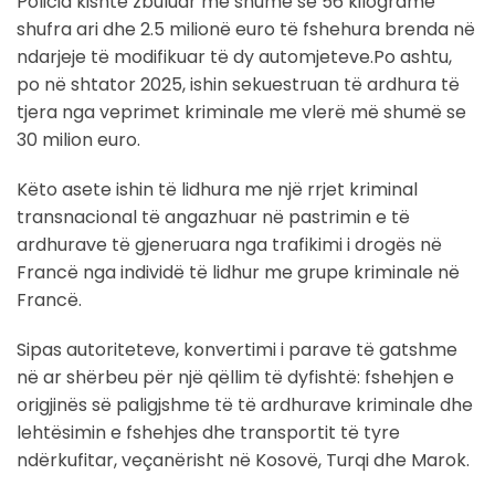
Policia kishte zbuluar më shumë se 56 kilogramë
shufra ari dhe 2.5 milionë euro të fshehura brenda në
ndarjeje të modifikuar të dy automjeteve.Po ashtu,
po në shtator 2025, ishin sekuestruan të ardhura të
tjera nga veprimet kriminale me vlerë më shumë se
30 milion euro.
Këto asete ishin të lidhura me një rrjet kriminal
transnacional të angazhuar në pastrimin e të
ardhurave të gjeneruara nga trafikimi i drogës në
Francë nga individë të lidhur me grupe kriminale në
Francë.
Sipas autoriteteve, konvertimi i parave të gatshme
në ar shërbeu për një qëllim të dyfishtë: fshehjen e
origjinës së paligjshme të të ardhurave kriminale dhe
lehtësimin e fshehjes dhe transportit të tyre
ndërkufitar, veçanërisht në Kosovë, Turqi dhe Marok.