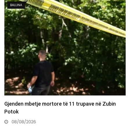
KOSOVË
Pritje deri në një orë në disa pika kufitare, më…
08/08/2026