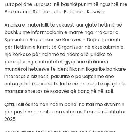
Europol dhe Eurojust, në bashkëpunim të ngushtë me
Prokurorinë Speciale dhe Policinë e Kosovës.
Analiza e materialit të sekuestruar gjatë hetimit, së
bashku me informacionin e marrë nga Prokuroria
Speciale e Republikës së Kosovës – Departamenti
për Hetimin e Krimit të Organizuar në ekzekutimin e
një kërkese për ndihmë të ndërsjellë juridike të
paraqitur nga autoritetet gjyqësore italiane, i
mundësoi hetuesve të identifikonin llogaritë bankare,
interesat e biznesit, pasuritë e paluajtshme dhe
automjetet me vlerë të lartë në pronësi të një çifti të
martuar shtetas të Kosovës që banojnë në Itali.
Çifti, i cili është nën hetim penal në Itali me dyshimin
për pastrim parash, u arrestua në Francë në shtator
2025.