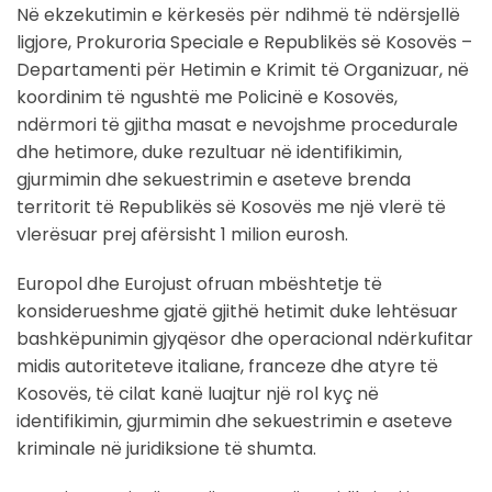
Në ekzekutimin e kërkesës për ndihmë të ndërsjellë
ligjore, Prokuroria Speciale e Republikës së Kosovës –
Departamenti për Hetimin e Krimit të Organizuar, në
koordinim të ngushtë me Policinë e Kosovës,
ndërmori të gjitha masat e nevojshme procedurale
dhe hetimore, duke rezultuar në identifikimin,
gjurmimin dhe sekuestrimin e aseteve brenda
territorit të Republikës së Kosovës me një vlerë të
vlerësuar prej afërsisht 1 milion eurosh.
Europol dhe Eurojust ofruan mbështetje të
konsiderueshme gjatë gjithë hetimit duke lehtësuar
bashkëpunimin gjyqësor dhe operacional ndërkufitar
midis autoriteteve italiane, franceze dhe atyre të
Kosovës, të cilat kanë luajtur një rol kyç në
identifikimin, gjurmimin dhe sekuestrimin e aseteve
kriminale në juridiksione të shumta.