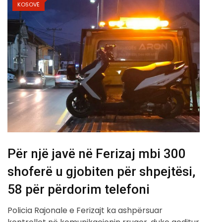
KOSOVË
Për një javë në Ferizaj mbi 300
shoferë u gjobiten për shpejtësi,
58 për përdorim telefoni
Policia Rajonale e Ferizajt ka ashpërsuar