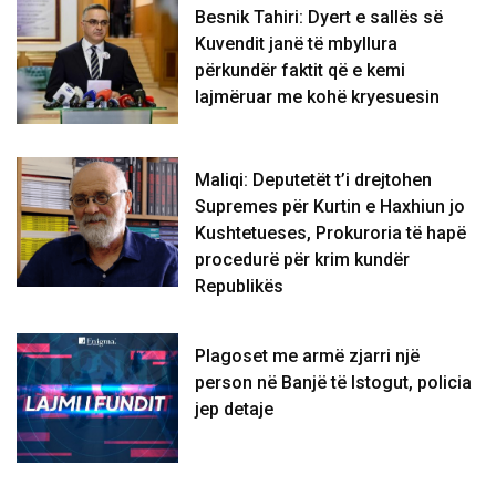
Besnik Tahiri: Dyert e sallës së
Kuvendit janë të mbyllura
përkundër faktit që e kemi
lajmëruar me kohë kryesuesin
Maliqi: Deputetët t’i drejtohen
Supremes për Kurtin e Haxhiun jo
Kushtetueses, Prokuroria të hapë
procedurë për krim kundër
Republikës
Plagoset me armë zjarri një
person në Banjë të Istogut, policia
jep detaje