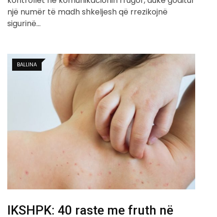
kontrollet në komunikacionin rrugor, duke goditur
një numër të madh shkeljesh që rrezikojnë
sigurinë…
BALLINA
IKSHPK: 40 raste me fruth në