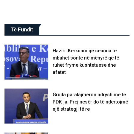
Të Fundit
Haziri: Kërkuam që seanca të
mbahet sonte në mënyrë që të
ruhet fryme kushtetuese dhe
afatet
Gruda paralajmëron ndryshime te
PDK-ja: Prej nesër do të ndërtojmë
një strategji të re