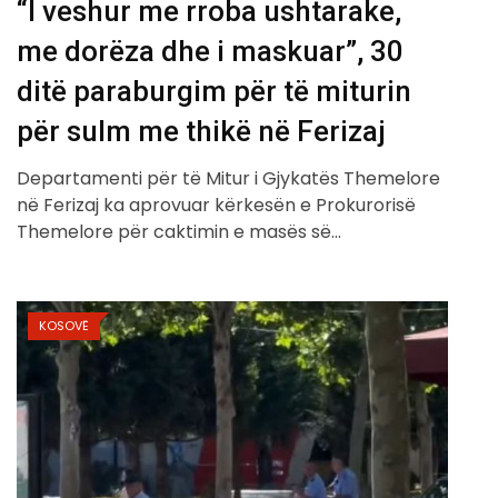
“I veshur me rroba ushtarake,
me dorëza dhe i maskuar”, 30
ditë paraburgim për të miturin
për sulm me thikë në Ferizaj
Departamenti për të Mitur i Gjykatës Themelore
në Ferizaj ka aprovuar kërkesën e Prokurorisë
Themelore për caktimin e masës së…
KOSOVË