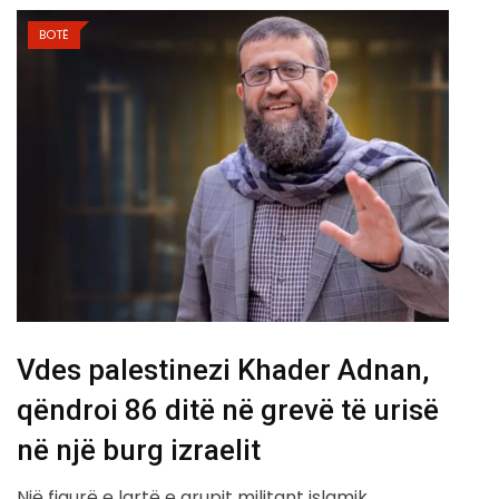
BOTË
Vdes palestinezi Khader Adnan,
qëndroi 86 ditë në grevë të urisë
në një burg izraelit
Një figurë e lartë e grupit militant islamik