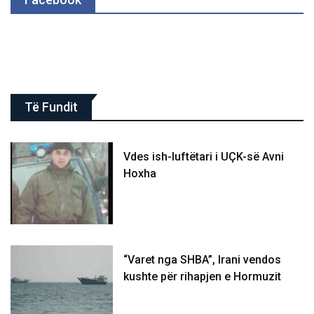
Të Fundit
Vdes ish-luftëtari i UÇK-së Avni
Hoxha
“Varet nga SHBA”, Irani vendos
kushte për rihapjen e Hormuzit