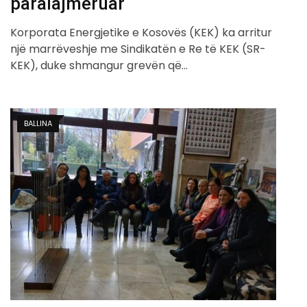
paralajmëruar
Korporata Energjetike e Kosovës (KEK) ka arritur
një marrëveshje me Sindikatën e Re të KEK (SR-
KEK), duke shmangur grevën që…
BALLINA