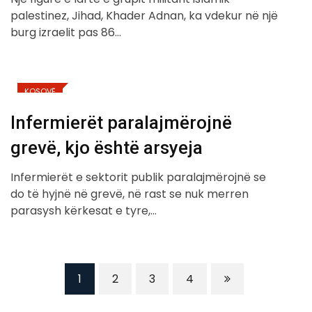
palestinez, Jihad, Khader Adnan, ka vdekur në një
burg izraelit pas 86…
KOSOVË
Infermierët paralajmërojnë
grevë, kjo është arsyeja
Infermierët e sektorit publik paralajmërojnë se
do të hyjnë në grevë, në rast se nuk merren
parasysh kërkesat e tyre,…
1
2
3
4