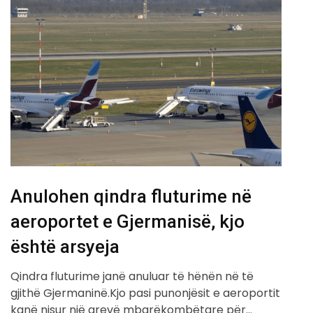
Anulohen qindra fluturime në
aeroportet e Gjermanisë, kjo
është arsyeja
Qindra fluturime janë anuluar të hënën në të
gjithë Gjermaninë.Kjo pasi punonjësit e aeroportit
kanë nisur një grevë mbarëkombëtare për…