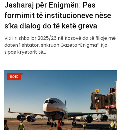
Jasharaj për Enigmën: Pas
formimit të institucioneve nëse
s’ka dialog do të ketë greva
Viti i ri shkollor 2025/26 në Kosovë do të fillojë më
datën 1 shtator, shkruan Gazeta “Enigma”. Kjo
sipas kryetarit të…
BOTË