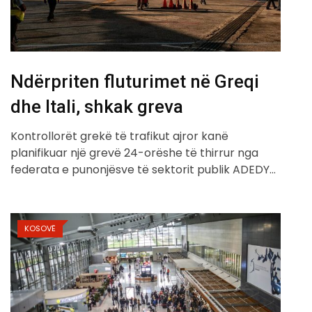
Ndërpriten fluturimet në Greqi
dhe Itali, shkak greva
Kontrollorët grekë të trafikut ajror kanë
planifikuar një grevë 24-orëshe të thirrur nga
federata e punonjësve të sektorit publik ADEDY…
KOSOVË