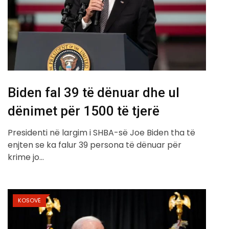
Biden fal 39 të dënuar dhe ul
dënimet për 1500 të tjerë
Presidenti në largim i SHBA-së Joe Biden tha të
enjten se ka falur 39 persona të dënuar për
krime jo…
KOSOVË