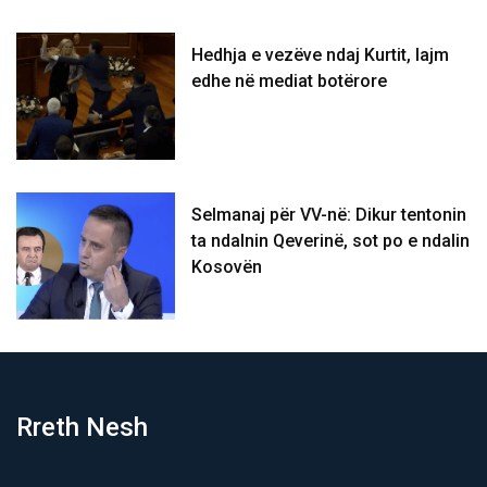
Hedhja e vezëve ndaj Kurtit, lajm
edhe në mediat botërore
Selmanaj për VV-në: Dikur tentonin
ta ndalnin Qeverinë, sot po e ndalin
Kosovën
Rreth Nesh