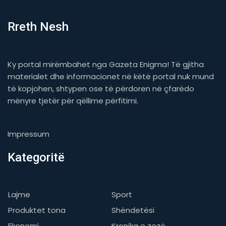
Rreth Nesh
Ky portal mirëmbahet nga Gazeta Enigma! Të gjitha
materialet dhe informacionet në këtë portal nuk mund
të kopjohen, shtypen ose të përdoren në çfarëdo
mënyre tjetër për qëllime përfitimi.
Impressum
Kategoritë
Lajme
Sport
Produktet tona
Shëndetësi
Ekonomi
Kronika e zezë