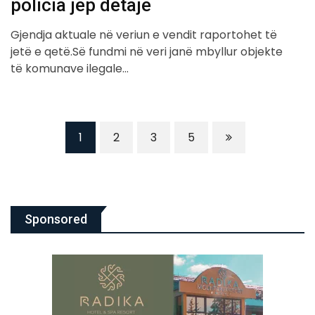
policia jep detaje
Gjendja aktuale në veriun e vendit raportohet të
jetë e qetë.Së fundmi në veri janë mbyllur objekte
të komunave ilegale…
1
2
3
5
Sponsored