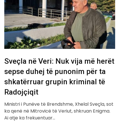
Sveçla në Veri: Nuk vija më herët
sepse duhej të punonim për ta
shkatërruar grupin kriminal të
Radojçiqit
Ministri i Punëve të Brendshme, Xhelal Sveçla, sot
ka qenë në Mitrovicë të Veriut, shkruan Enigma.
Ai atje ka frekuentuar…