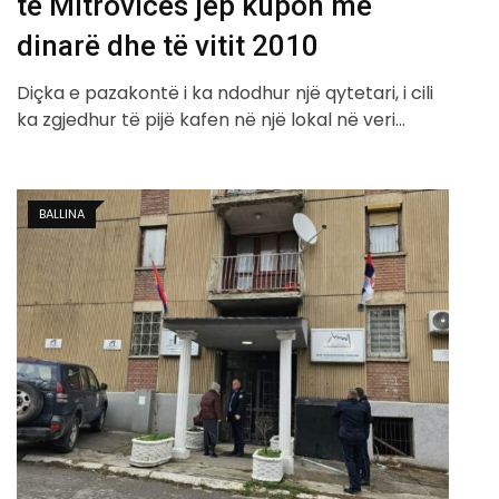
të Mitrovicës jep kupon me
dinarë dhe të vitit 2010
Diçka e pazakontë i ka ndodhur një qytetari, i cili
ka zgjedhur të pijë kafen në një lokal në veri…
BALLINA