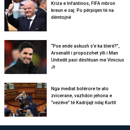
Kriza e Infantinos, FIFA mbron
kreun e saj: Po përpiqen të na
dëmtojnë
“Pse ende askush s’e ka blerë?”,
Arsenalit i propozohet ylli i Man
Unitedit pasi dështuan me Vinicius
Jr
Nga mediat botërore te ato
zvicerane, vazhdon jehona e
“vezëve” të Kadrijajt ndaj Kurtit