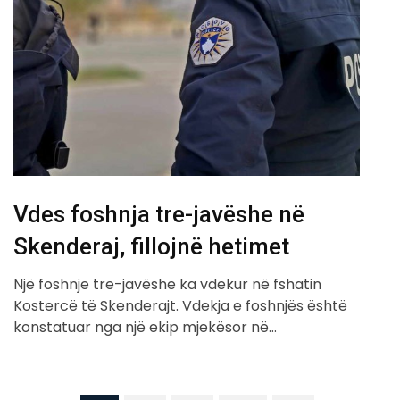
Vdes foshnja tre-javëshe në
Skenderaj, fillojnë hetimet
Një foshnje tre-javëshe ka vdekur në fshatin
Kostercë të Skenderajt. Vdekja e foshnjës është
konstatuar nga një ekip mjekësor në…