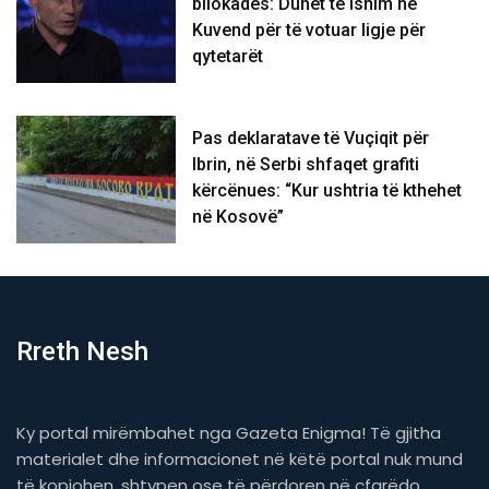
bllokadës: Duhet të ishim në
Kuvend për të votuar ligje për
qytetarët
Pas deklaratave të Vuçiqit për
Ibrin, në Serbi shfaqet grafiti
kërcënues: “Kur ushtria të kthehet
në Kosovë”
Rreth Nesh
Ky portal mirëmbahet nga Gazeta Enigma! Të gjitha
materialet dhe informacionet në këtë portal nuk mund
të kopjohen, shtypen ose të përdoren në çfarëdo