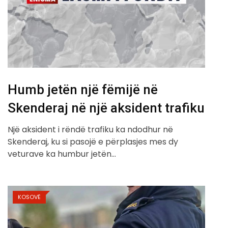
Humb jetën një fëmijë në
Skenderaj në një aksident trafiku
Një aksident i rëndë trafiku ka ndodhur në
Skenderaj, ku si pasojë e përplasjes mes dy
veturave ka humbur jetën…
KOSOVË