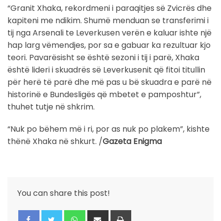
“Granit Xhaka, rekordmeni i paraqitjes së Zvicrës dhe
kapiteni me ndikim. Shumë menduan se transferimi i
tij nga Arsenali te Leverkusen verën e kaluar ishte një
hap larg vëmendjes, por sa e gabuar ka rezultuar kjo
teori. Pavarësisht se është sezoni i tij i parë, Xhaka
është lideri i skuadrës së Leverkusenit që fitoi titullin
për herë të parë dhe më pas u bë skuadra e parë në
historinë e Bundesligës që mbetet e pamposhtur”,
thuhet tutje në shkrim.
“Nuk po bëhem më i ri, por as nuk po plakem”, kishte
thënë Xhaka në shkurt. /
Gazeta Enigma
You can share this post!
Whatsapp
Share
Print