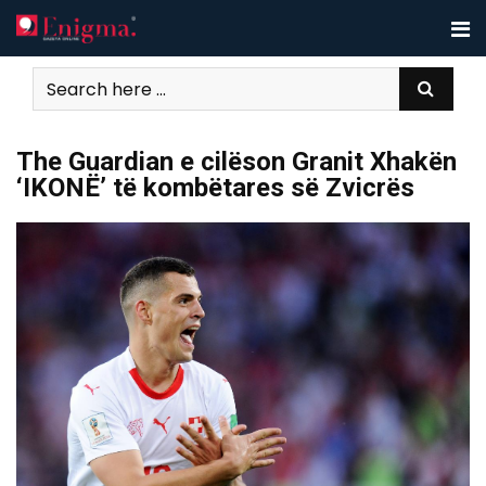
Skip
to
content
The Guardian e cilëson Granit Xhakën
‘IKONË’ të kombëtares së Zvicrës