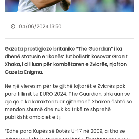
04/06/2024 13:50
Gazeta prestigjioze britanike “The Guardian” i ka
dhënë statusin e ‘ikonës’ futbollistit kosovar Granit
Xhaka, i cili luan për kombëtaren e Zvicrës, njofton
Gazeta Enigma.
Në një vlerësim për të gjithë lojtarët e Zvicrës pak
para fillimit të EURO 2024, The Guardian, shkruan se
ajo që e ka karakterizuar gjithmonë Xhakën është se
mendon shumë dhe nuk ka frikë të shprehë
publikisht ambiciet e tij.
“Edhe para Kupës së Botës U-17 në 2009, ai tha se
zviceranët do të arrinin në finale. Disa javë më vonë