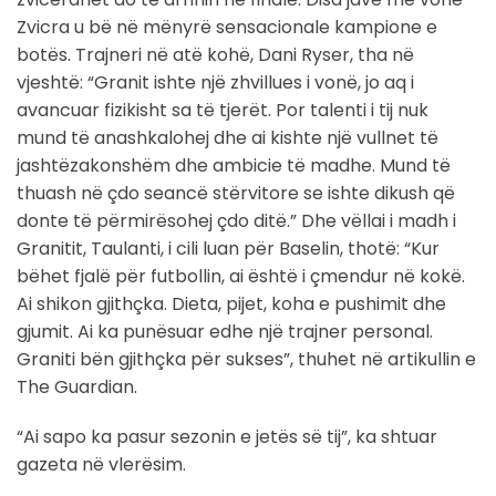
Zvicra u bë në mënyrë sensacionale kampione e
botës. Trajneri në atë kohë, Dani Ryser, tha në
vjeshtë: “Granit ishte një zhvillues i vonë, jo aq i
avancuar fizikisht sa të tjerët. Por talenti i tij nuk
mund të anashkalohej dhe ai kishte një vullnet të
jashtëzakonshëm dhe ambicie të madhe. Mund të
thuash në çdo seancë stërvitore se ishte dikush që
donte të përmirësohej çdo ditë.” Dhe vëllai i madh i
Granitit, Taulanti, i cili luan për Baselin, thotë: “Kur
bëhet fjalë për futbollin, ai është i çmendur në kokë.
Ai shikon gjithçka. Dieta, pijet, koha e pushimit dhe
gjumit. Ai ka punësuar edhe një trajner personal.
Graniti bën gjithçka për sukses”, thuhet në artikullin e
The Guardian.
“Ai sapo ka pasur sezonin e jetës së tij”, ka shtuar
gazeta në vlerësim.