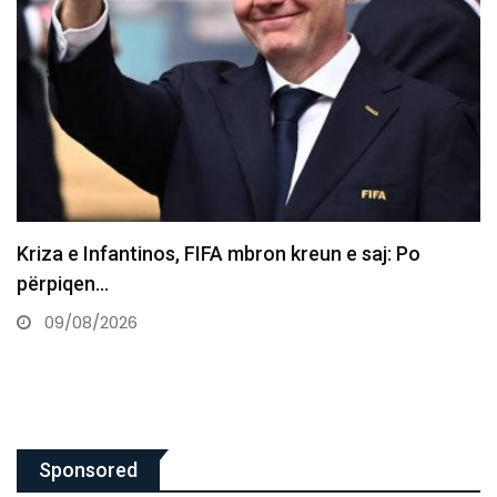
“Pse ende askush s’e ka blerë?”, Arsenalit i
propozohet ylli…
09/08/2026
Sponsored