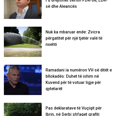
t’u drejtohet sërish PDK-së, LDK-
së dhe Aleancës
Nuk ka mbaruar ende: Zvicra
përgatitet për një tjetër valë të
nxehti
Ramadani ia numëron VV-së ditët e
bllokadës: Duhet të ishim në
Kuvend për të votuar ligje për
qytetarët
Pas deklaratave të Vuçiqit për
Ibrin, në Serbi shfaqet grafiti