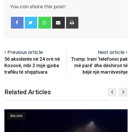
You can share this post!
Whatsapp
Share
Print
via
Email
Previous article
Next article
56 aksidente në 24 orë në
Trump: Irani ‘telefonoi pak
Kosovë, mbi 2 mijë gjoba
më parë’ dhe dëshiron të
trafiku të shqiptuara
bëjë një marrëveshje
Related Articles
KOSOVË