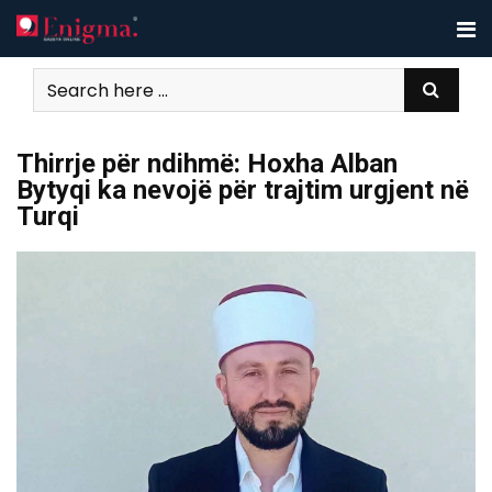
Skip
to
content
Thirrje për ndihmë: Hoxha Alban
Bytyqi ka nevojë për trajtim urgjent në
Turqi