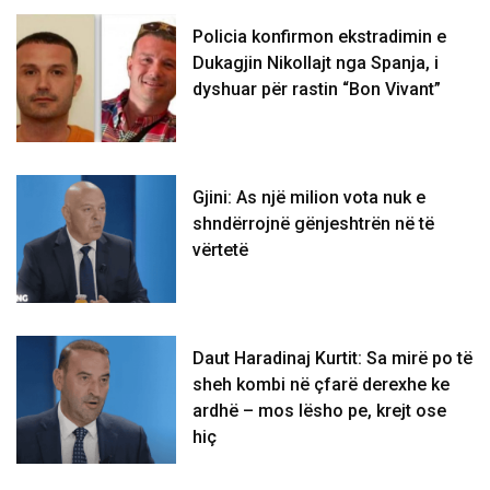
Policia konfirmon ekstradimin e
Dukagjin Nikollajt nga Spanja, i
dyshuar për rastin “Bon Vivant”
Gjini: As një milion vota nuk e
shndërrojnë gënjeshtrën në të
vërtetë
Daut Haradinaj Kurtit: Sa mirë po të
sheh kombi në çfarë derexhe ke
ardhë – mos lësho pe, krejt ose
hiç