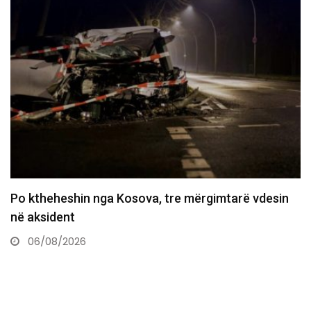
Policia konfirmon ekstradimin e Dukagjin Nikollajt
nga Spanja, i dyshuar…
06/08/2026