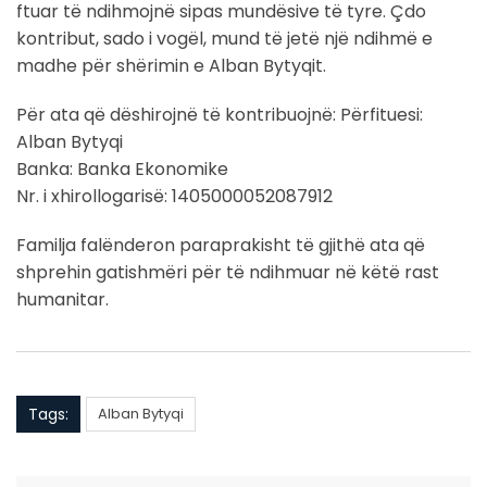
ftuar të ndihmojnë sipas mundësive të tyre. Çdo
kontribut, sado i vogël, mund të jetë një ndihmë e
madhe për shërimin e Alban Bytyqit.
Për ata që dëshirojnë të kontribuojnë: Përfituesi:
Alban Bytyqi
Banka: Banka Ekonomike
Nr. i xhirollogarisë: 1405000052087912
Familja falënderon paraprakisht të gjithë ata që
shprehin gatishmëri për të ndihmuar në këtë rast
humanitar.
Tags:
Alban Bytyqi