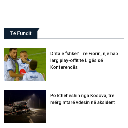
Të Fundit
Drita e “shkel” Tre Fiorin, një hap
larg play-offit të Ligës së
Konferencës
Po ktheheshin nga Kosova, tre
mërgimtarë vdesin në aksident