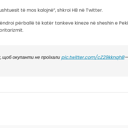
shtuesit të mos kalojnë”, shkroi HB në Twitter.
qëndroi përballë të katër tankeve kineze në sheshin e Peki
ritarizmit.
у, щоб окупанти не проїхали
pic.twitter.com/cZ29kknqhB
—