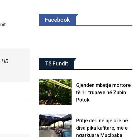
Facebook
nit.
 НВ
Të Fundit
Gjenden mbetje mortore
të 11 trupave në Zubin
Potok
Pritje deri në një orë në
disa pika kufitare, më e
ngarkuara Muçibaba