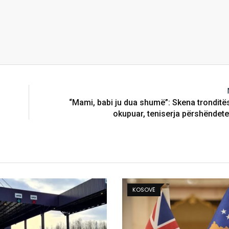
“Mami, babi ju dua shumë”: Skena tronditës
okupuar, teniserja përshëndete
KOSOVË