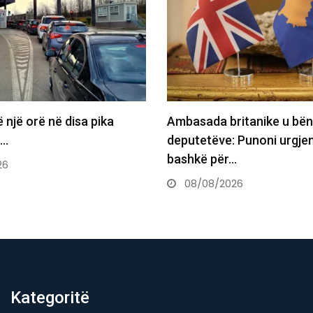
ë një orë në disa pika
Ambasada britanike u bën 
ë…
deputetëve: Punoni urgjen
bashkë për…
26
08/08/2026
Kategoritë