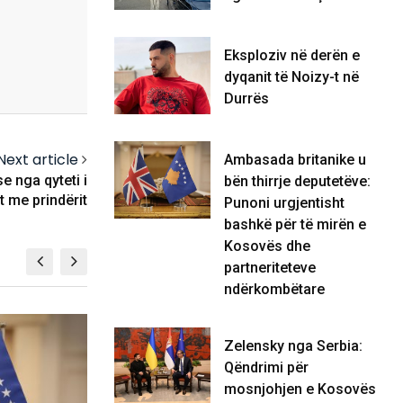
Eksploziv në derën e
dyqanit të Noizy-t në
Durrës
Next article
Ambasada britanike u
e nga qyteti i
bën thirrje deputetëve:
t me prindërit
Punoni urgjentisht
bashkë për të mirën e
Kosovës dhe
partneriteteve
ndërkombëtare
LAJME
Zelensky nga Serbia:
Qëndrimi për
mosnjohjen e Kosovës