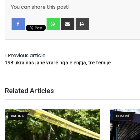
You can share this post!
Whatsapp
Share
Print
via
Email
Facebook
Previous article
198 ukrainas janë vrarë nga e enjtja, tre fëmijë
Related Articles
BALLINA
KOSOVË