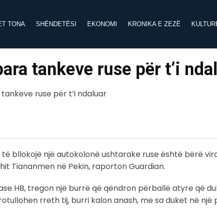
ET TONA
SHËNDETËSI
EKONOMI
KRONIKA E ZEZË
KULTUR
ara tankeve ruse për t’i nda
 të bllokojë një autokolonë ushtarake ruse është bërë vir
shit Tiananmen në Pekin, raporton Guardian.
nase HB, tregon një burrë që qëndron përballë atyre që du
ullohen rreth tij, burri kalon anash, me sa duket në një 