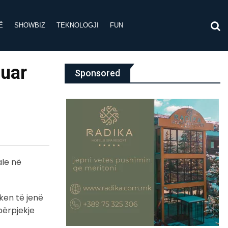
Ë
SHOWBIZ
TEKNOLOGJI
FUN
luar
Sponsored
ale në
ken të jenë
përpjekje