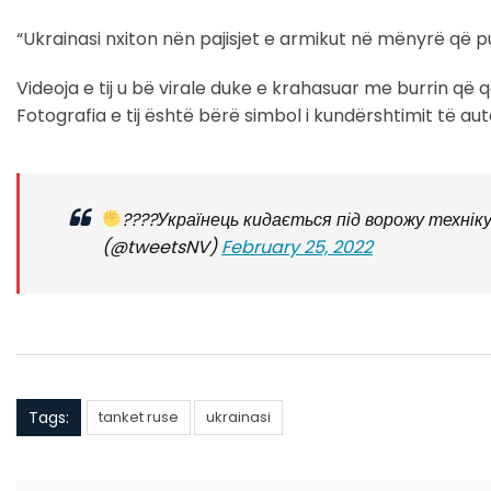
“Ukrainasi nxiton nën pajisjet e armikut në mënyrë që pu
Videoja e tij u bë virale duke e krahasuar me burrin që 
Fotografia e tij është bërë simbol i kundërshtimit të auto
????Українець кидається під ворожу технік
(@tweetsNV)
February 25, 2022
Tags:
tanket ruse
ukrainasi