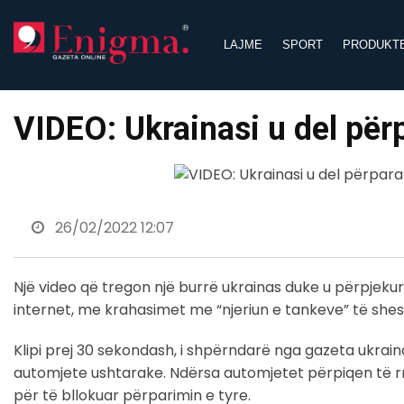
Skip
to
LAJME
SPORT
PRODUKT
content
VIDEO: Ukrainasi u del përp
26/02/2022 12:07
Një video që tregon një burrë ukrainas duke u përpjekur
internet, me krahasimet me “njeriun e tankeve” të she
Klipi prej 30 sekondash, i shpërndarë nga gazeta ukrai
automjete ushtarake. Ndërsa automjetet përpiqen të rrot
për të bllokuar përparimin e tyre.