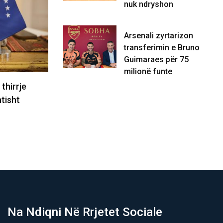
nuk ndryshon
Arsenali zyrtarizon
transferimin e Bruno
Guimaraes për 75
milionë funte
thirrje
Zelensky nga Serbia: Qëndrimi për
tisht
mosnjohjen e Kosovës nuk ndryshon
08/08/2026
Na Ndiqni Në Rrjetet Sociale