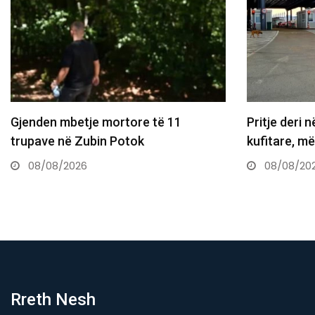
Gjenden mbetje mortore të 11
Pritje deri n
trupave në Zubin Potok
kufitare, m
08/08/2026
08/08/20
Rreth Nesh