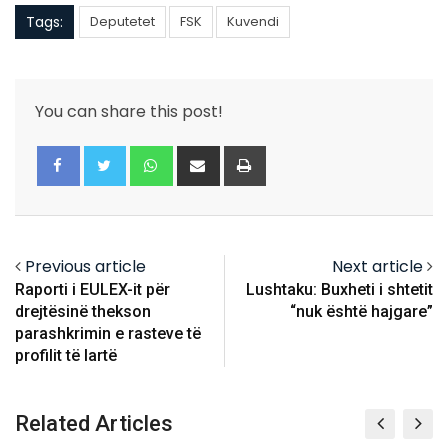
Tags:
Deputetet
FSK
Kuvendi
You can share this post!
Whatsapp
Share
Print
via
Email
Previous article
Next article
Raporti i EULEX-it për
Lushtaku: Buxheti i shtetit
drejtësinë thekson
“nuk është hajgare”
parashkrimin e rasteve të
profilit të lartë
Related Articles