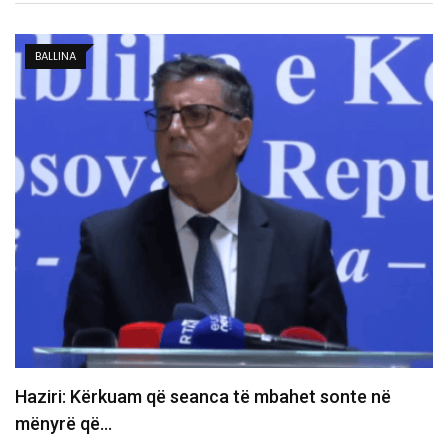
KOSOVË
Gruda paralajmëron ndryshime te PDK-ja: Prej 
do të ndërtojmë…