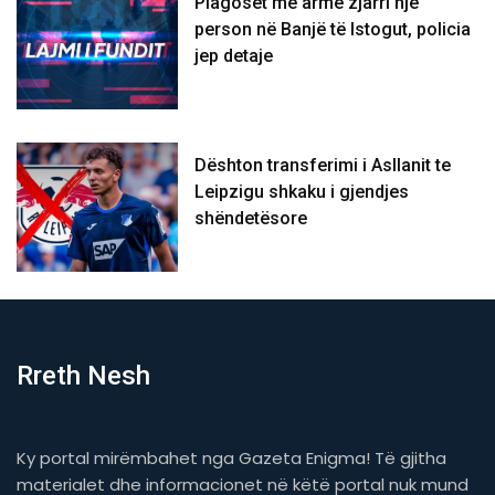
Plagoset me armë zjarri një
person në Banjë të Istogut, policia
jep detaje
Dështon transferimi i Asllanit te
Leipzigu shkaku i gjendjes
shëndetësore
Rreth Nesh
Ky portal mirëmbahet nga Gazeta Enigma! Të gjitha
materialet dhe informacionet në këtë portal nuk mund