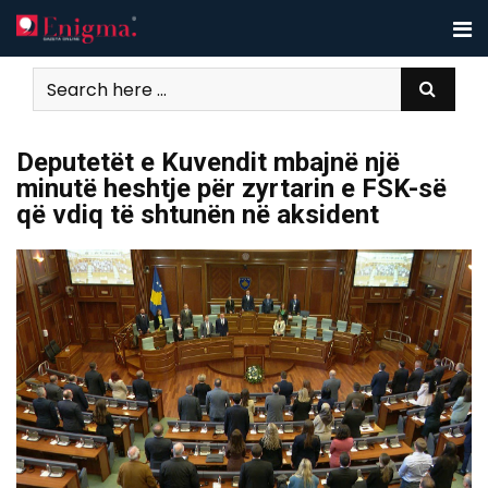
Skip
to
content
Deputetët e Kuvendit mbajnë një
minutë heshtje për zyrtarin e FSK-së
që vdiq të shtunën në aksident