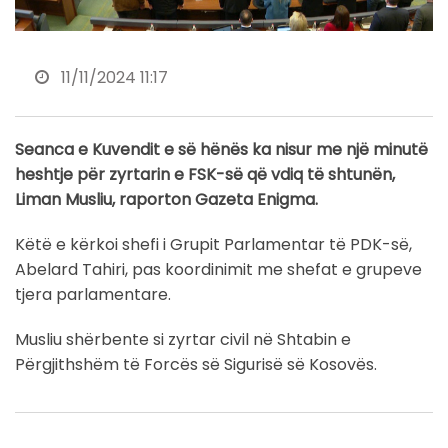
11/11/2024 11:17
Seanca e Kuvendit e së hënës ka nisur me një minutë
heshtje për zyrtarin e FSK-së që vdiq të shtunën,
Liman Musliu, raporton Gazeta Enigma.
Këtë e kërkoi shefi i Grupit Parlamentar të PDK-së,
Abelard Tahiri, pas koordinimit me shefat e grupeve
tjera parlamentare.
Musliu shërbente si zyrtar civil në Shtabin e
Përgjithshëm të Forcës së Sigurisë së Kosovës.