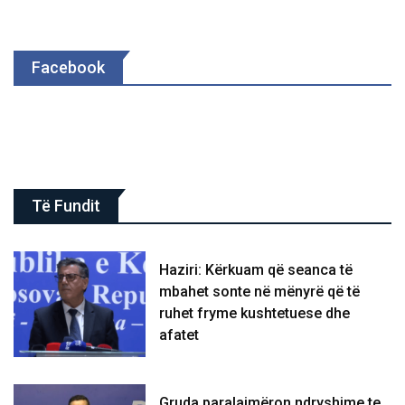
Facebook
Të Fundit
Haziri: Kërkuam që seanca të
mbahet sonte në mënyrë që të
ruhet fryme kushtetuese dhe
afatet
Gruda paralajmëron ndryshime te