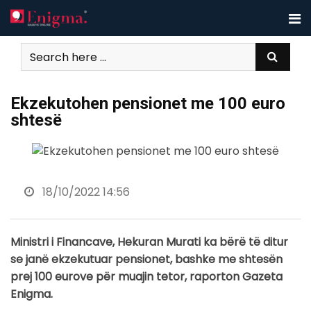
Skip
to
content
Ekzekutohen pensionet me 100 euro
shtesë
18/10/2022 14:56
Ministri i Financave, Hekuran Murati ka bërë të ditur
se janë ekzekutuar pensionet, bashke me shtesën
prej 100 eurove për muajin tetor, raporton Gazeta
Enigma.