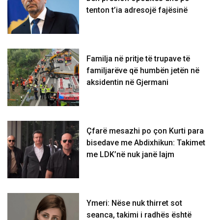
tenton t’ia adresojë fajësinë
​Familja në pritje të trupave të
familjarëve që humbën jetën në
aksidentin në Gjermani
Çfarë mesazhi po çon Kurti para
bisedave me Abdixhikun: Takimet
me LDK’në nuk janë lajm
Ymeri: Nëse nuk thirret sot
seanca, takimi i radhës është