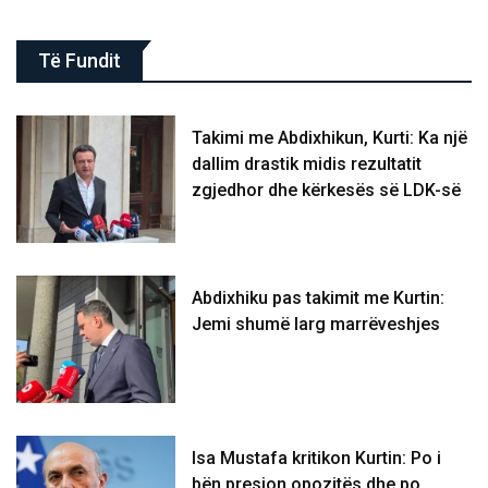
Të Fundit
Takimi me Abdixhikun, Kurti: Ka një
dallim drastik midis rezultatit
zgjedhor dhe kërkesës së LDK-së
Abdixhiku pas takimit me Kurtin:
Jemi shumë larg marrëveshjes
Isa Mustafa kritikon Kurtin: Po i
bën presion opozitës dhe po