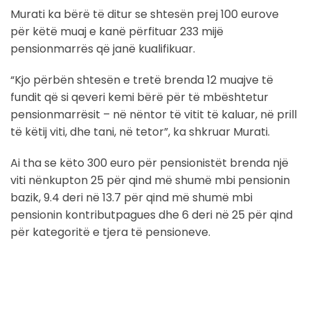
Murati ka bërë të ditur se shtesën prej 100 eurove
për këtë muaj e kanë përfituar 233 mijë
pensionmarrës që janë kualifikuar.
“Kjo përbën shtesën e tretë brenda 12 muajve të
fundit që si qeveri kemi bërë për të mbështetur
pensionmarrësit – në nëntor të vitit të kaluar, në prill
të këtij viti, dhe tani, në tetor”, ka shkruar Murati.
Ai tha se këto 300 euro për pensionistët brenda një
viti nënkupton 25 për qind më shumë mbi pensionin
bazik, 9.4 deri në 13.7 për qind më shumë mbi
pensionin kontributpagues dhe 6 deri në 25 për qind
për kategoritë e tjera të pensioneve.