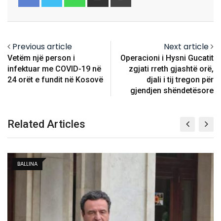
via
Email
Previous article
Next article
Vetëm një person i
Operacioni i Hysni Gucatit
infektuar me COVID-19 në
zgjati rreth gjashtë orë,
24 orët e fundit në Kosovë
djali i tij tregon për
gjendjen shëndetësore
Related Articles
BALLINA