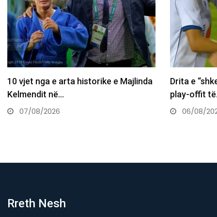
Drita e “shkel” Tre Fiorin, një hap larg
Daut Haradin
play-offit të…
sheh kombi
06/08/2026
06/08/20
Rreth Nesh