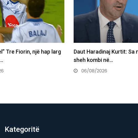
aj Kurtit: Sa mirë po të
Kjo legjendë e futbollit m
 në…
postin e Infantinos…
26
06/08/2026
Kategoritë