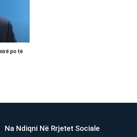
und ta marrë
Basketbollistja transgjinore e synon
WNBA-në: Nëse më telefonojnë, nuk
do…
06/08/2026
Na Ndiqni Në Rrjetet Sociale