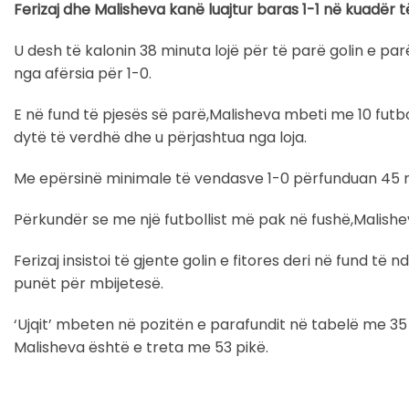
Ferizaj dhe Malisheva kanë luajtur baras 1-1 në kuadër të
U desh të kalonin 38 minuta lojë për të parë golin e parë
nga afërsia për 1-0.
E në fund të pjesës së parë,Malisheva mbeti me 10 futbo
dytë të verdhë dhe u përjashtua nga loja.
Me epërsinë minimale të vendasve 1-0 përfunduan 45 m
Përkundër se me një futbollist më pak në fushë,Malishev
Ferizaj insistoi të gjente golin e fitores deri në fund të nd
punët për mbijetesë.
‘Ujqit’ mbeten në pozitën e parafundit në tabelë me 35 
Malisheva është e treta me 53 pikë.