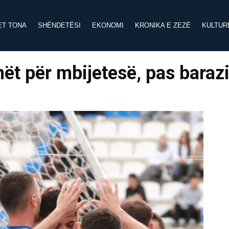
ET TONA
SHËNDETËSI
EKONOMI
KRONIKA E ZEZË
KULTUR
nët për mbijetesë, pas baraz