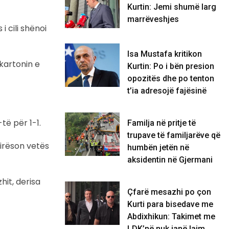
Kurtin: Jemi shumë larg
marrëveshjes
 cili shënoi
Isa Mustafa kritikon
kartonin e
Kurtin: Po i bën presion
opozitës dhe po tenton
t’ia adresojë fajësinë
të për 1-1.
​Familja në pritje të
trupave të familjarëve që
htirëson vetës
humbën jetën në
aksidentin në Gjermani
hit, derisa
Çfarë mesazhi po çon
Kurti para bisedave me
Abdixhikun: Takimet me
LDK’në nuk janë lajm