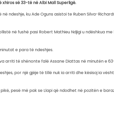
 xhiros së 33-të në Albi Mall Superligë.
 në ndeshje, ku Ade Oguns asistoi te Ruben Silva-Richards i
llistë në fushë pasi Robert Mathieu Ndjigi u ndëshkua me 
inutat e para të ndeshjes.
a arriti të shënonte falë Assane Diattas në minutën e 63-
eshjes, por një gjëje të tillë nuk ia arriti dhe kësisoj ia vës
pikë, pesë më pak se Llapi që ndodhet në pozitën e baraz