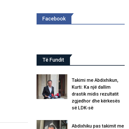
Facebook
Të Fundit
Takimi me Abdixhikun,
Kurti: Ka një dallim
drastik midis rezultatit
zgjedhor dhe kërkesës
së LDK-së
Abdixhiku pas takimit me