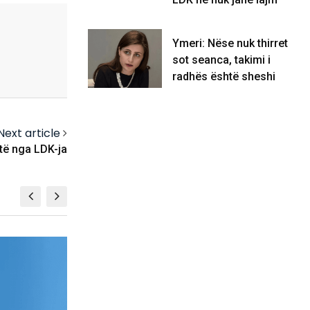
Ymeri: Nëse nuk thirret
sot seanca, takimi i
radhës është sheshi
Next article
të nga LDK-ja
BALLINA 5