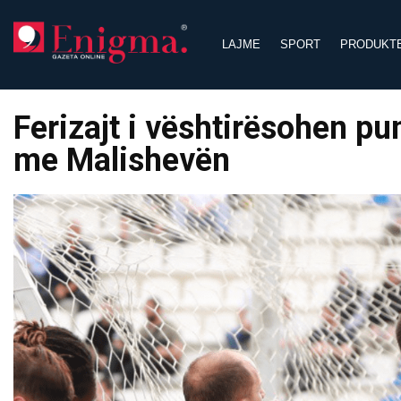
Skip
to
LAJME
SPORT
PRODUKT
content
Ferizajt i vështirësohen pu
me Malishevën