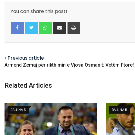
You can share this post!
Whatsapp
Share
Print
via
Email
Facebook
Twitter
Previous article
Armend Zemaj për rikthimin e Vjosa Osmanit: Vetëm fitore!
Related Articles
BALLINA 5
FUTBOLL