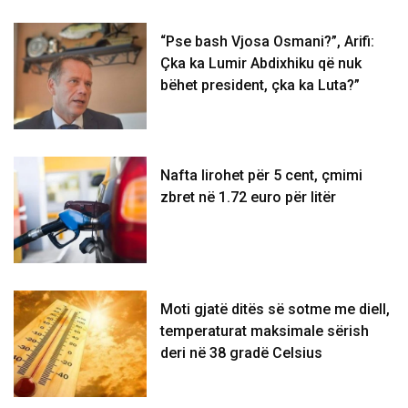
“Pse bash Vjosa Osmani?”, Arifi:
Çka ka Lumir Abdixhiku që nuk
bëhet president, çka ka Luta?”
Nafta lirohet për 5 cent, çmimi
zbret në 1.72 euro për litër
Moti gjatë ditës së sotme me diell,
temperaturat maksimale sërish
deri në 38 gradë Celsius