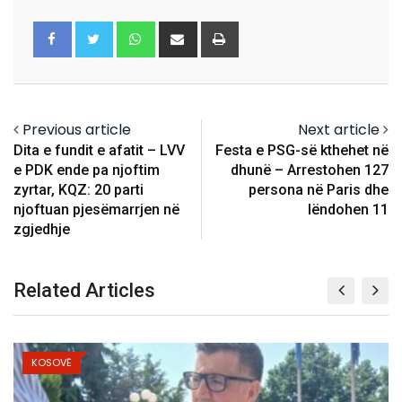
Whatsapp
Share
Print
via
Email
Previous article
Next article
Dita e fundit e afatit – LVV
Festa e PSG-së kthehet në
e PDK ende pa njoftim
dhunë – Arrestohen 127
zyrtar, KQZ: 20 parti
persona në Paris dhe
njoftuan pjesëmarrjen në
lëndohen 11
zgjedhje
Related Articles
KOSOVË