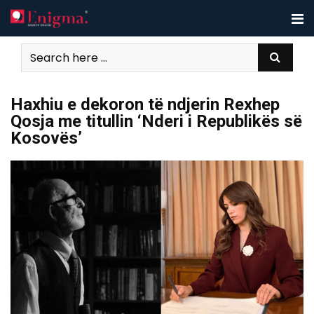
Skip
to
content
Haxhiu e dekoron të ndjerin Rexhep
Qosja me titullin ‘Nderi i Republikës së
Kosovës’