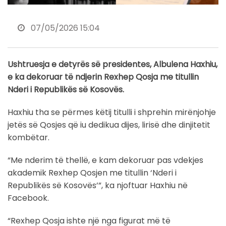
07/05/2026 15:04
Ushtruesja e detyrës së presidentes, Albulena Haxhiu,
e ka dekoruar të ndjerin Rexhep Qosja me titullin
Nderi i Republikës së Kosovës.
Haxhiu tha se përmes këtij titulli i shprehin mirënjohje
jetës së Qosjes që iu dedikua dijes, lirisë dhe dinjitetit
kombëtar.
“Me nderim të thellë, e kam dekoruar pas vdekjes
akademik Rexhep Qosjen me titullin ‘Nderi i
Republikës së Kosovës’”, ka njoftuar Haxhiu në
Facebook.
“Rexhep Qosja ishte një nga figurat më të