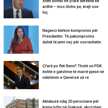
sheh kombi në çfarë derexhe ke
ardhë – mos lësho pe, krejt ose
hiç
Nagavci kërkon kompromis për
Presidentin: Të pakompromis
duhet të jemi veç për sovranitetin
Çfarë po flet Remi? Thotë se PDK
është e gatshme të marrë pjesë në
ndërtimin e Qeverisë së re
Aktakuzë ndaj 20 personave për
krime lufte në Gjakovë, akuzohen