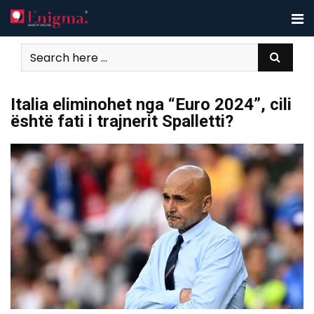
Skip
to
content
Italia eliminohet nga “Euro 2024”, cili
është fati i trajnerit Spalletti?