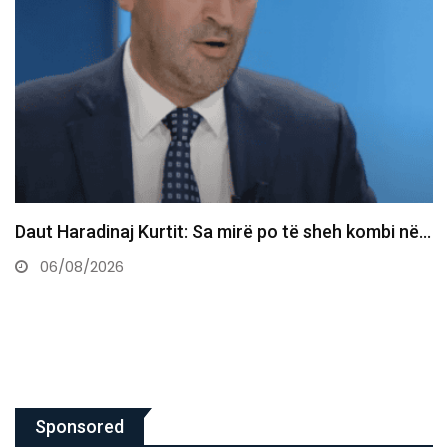
Kjo legjendë e futbollit mund ta marrë postin e
Infantinos…
06/08/2026
Sponsored