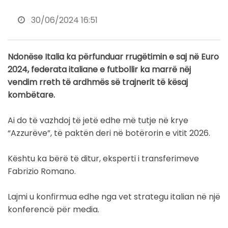
30/06/2024 16:51
Ndonëse Italia ka përfunduar rrugëtimin e saj në Euro
2024, federata italiane e futbollir ka marrë nëj
vendim rreth të ardhmës së trajnerit të kësaj
kombëtare.
Ai do të vazhdoj të jetë edhe më tutje në krye
“Azzurëve”, të paktën deri në botërorin e vitit 2026.
Kështu ka bërë të ditur, eksperti i transferimeve
Fabrizio Romano.
Lajmi u konfirmua edhe nga vet strategu italian në një
konferencë për media.