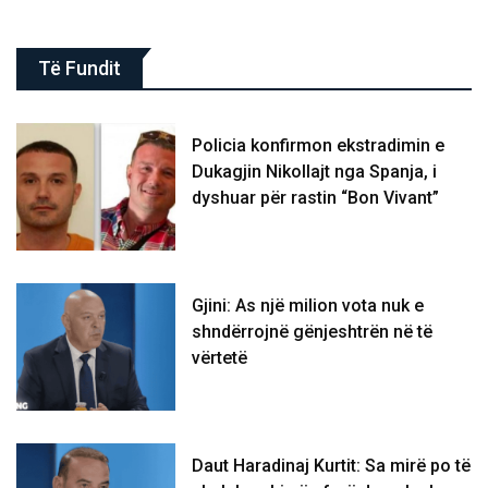
Të Fundit
Policia konfirmon ekstradimin e
Dukagjin Nikollajt nga Spanja, i
dyshuar për rastin “Bon Vivant”
Gjini: As një milion vota nuk e
shndërrojnë gënjeshtrën në të
vërtetë
Daut Haradinaj Kurtit: Sa mirë po të