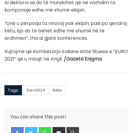
Ai deklaroi se do të mundohet që në vazhdim ta
komponojë edhe më shumë ekipin.
“Unë u përpoqa ta rinovoj pak ekipin, pasi po qëndroj
këtu, kjo do të bëhet edhe më shumë në të
ardhmen”, tha ai gjatë konferencës.
Kujtojmë që kombëtarja italiane ishte fituese e “EURO
2021” që u mbajt në Angli.
/Gazeta Enigma
Tags:
Euro2024
Italia
You can share this post!
Whatsapp
Share
Print