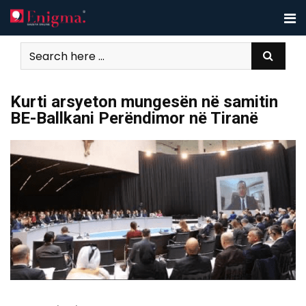
Skip
to
content
Kurti arsyeton mungesën në samitin
BE-Ballkani Perëndimor në Tiranë