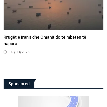
Kurti me ftesë të re për Bedri Hamzën, Kryetari i…
07/08/2026
Sponsored