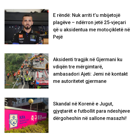
E rëndë: Nuk arriti t’u mbijetojë
plagëve – ndërron jetë 25-vjeçari
që u aksidentua me motoçikletë në
Pejë
Aksidenti tragjik në Gjermani ku
vdiqën tre mërgimtarë,
ambasadori Ajeti: Jemi në kontakt
me autoritetet gjermane
Skandal në Korenë e Jugut,
gjyqtarët e futbollit para ndeshjeve
dërgoheshin në sallone masazhi!