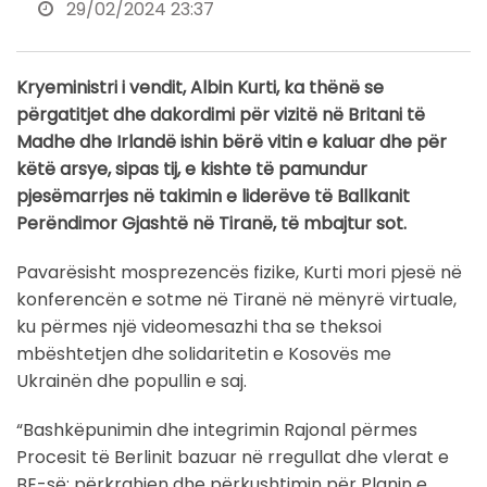
29/02/2024 23:37
Kryeministri i vendit, Albin Kurti, ka thënë se
përgatitjet dhe dakordimi për vizitë në Britani të
Madhe dhe Irlandë ishin bërë vitin e kaluar dhe për
këtë arsye, sipas tij, e kishte të pamundur
pjesëmarrjes në takimin e liderëve të Ballkanit
Perëndimor Gjashtë në Tiranë, të mbajtur sot.
Pavarësisht mosprezencës fizike, Kurti mori pjesë në
konferencën e sotme në Tiranë në mënyrë virtuale,
ku përmes një videomesazhi tha se theksoi
mbështetjen dhe solidaritetin e Kosovës me
Ukrainën dhe popullin e saj.
“Bashkëpunimin dhe integrimin Rajonal përmes
Procesit të Berlinit bazuar në rregullat dhe vlerat e
BE-së; përkrahjen dhe përkushtimin për Planin e