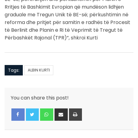
Rritjes të Bashkimit Evropian që mundëson lidhjen
graduale me Tregun Unik të BE-së; përkushtimin në
reforma dhe pritjet për samitin e radhës të Procesit
të Berlinit dhe Planin e Ri të Veprimit të Tregut të
Përbashkët Rajonal (TPR)”, shkroi Kurti
Tags:
ALBIN KURTI
You can share this post!
Whatsapp
Share
Print
via
Email