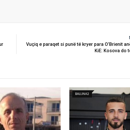
ur
Vuçiq e paraqet si punë të kryer para O’Brienit a
KiE: Kosova do t
KOSOVË