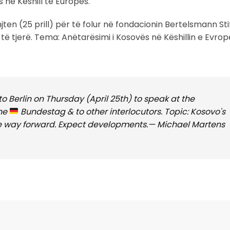
s në Këshill të Europës.
enjten (25 prill) për të folur në fondacionin Bertelsmann St
tjerë. Tema: Anëtarësimi i Kosovës në Këshillin e Evrop
to Berlin on Thursday (April 25th) to speak at the
the
Bundestag & to other interlocutors. Topic: Kosovo's
e way forward. Expect developments.— Michael Martens