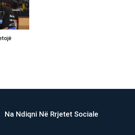
ani ku
Skandal në Korenë e Jugut, gjyqtarët
mbasadori
e futbollit para ndeshjeve…
07/08/2026
Na Ndiqni Në Rrjetet Sociale