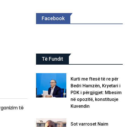
Facebook
Të Fundit
Kurti me ftesë të re për
Bedri Hamzën, Kryetari i
PDK i përgjigjet: Mbesim
në opozitë, konstituoje
Kuvendin
rganizim të
Sot varroset Naim