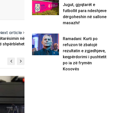
Jugut, gjyqtarët e
futbollit para ndeshjeve
dërgoheshin në sallone
masazhi!
Next article
nëtarësimin në
Ramadani: Kurti po
ë shpërblehet
refuzon të zbatojë
rezultatin e zgjedhjeve,
keqpërdorimi i pushtetit
po ia zë frymën
Kosovës
KOSOVË