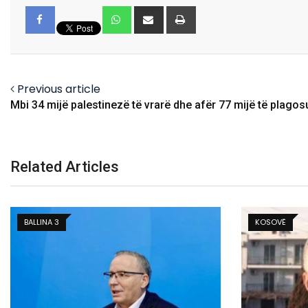
Whatsapp
Share
Print
via
Email
Facebook
Previous article
Mbi 34 mijë palestinezë të vrarë dhe afër 77 mijë të plagos
Related Articles
KOSOVË
BALLINA2