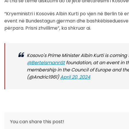
Ai tha se temë diskutimi do të jetë anëtarësimi i Kosovë
“Kryeministri i Kosovës Albin Kurti po vjen në Berlin të 
event në Bundestagun gjerman dhe bashkëbiseduesve të 
përpara. Prisni zhvillime”, ka shkruar ai.
Kosovo's Prime Minister Albin Kurti is coming 
@BertelsmannSt
foundation, at an event in 
membership in the Council of Europe and th
(@Andric1961)
April 20, 2024
You can share this post!