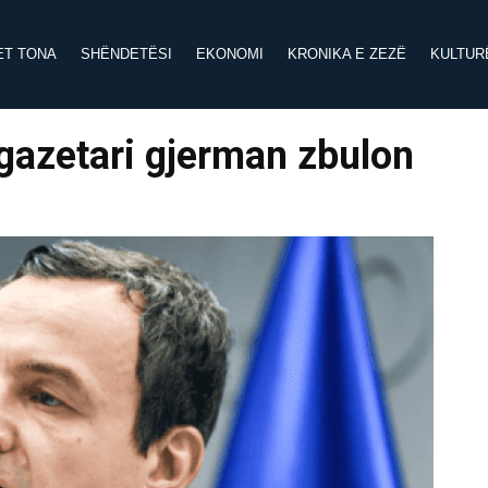
ET TONA
SHËNDETËSI
EKONOMI
KRONIKA E ZEZË
KULTUR
, gazetari gjerman zbulon