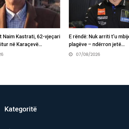
 arriti t’u mbijetojë
Aksidenti tragjik në Gjerm
dërron jetë…
vdiqën tre mërgimtarë, a
Ajeti:…
26
07/08/2026
Kategoritë