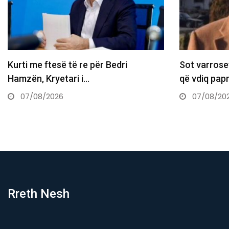
Sot varroset Naim Kastrati, 62-vjeçari
E rëndë: Nuk
që vdiq papritur në Karaçevë…
plagëve – n
07/08/2026
07/08/20
Rreth Nesh