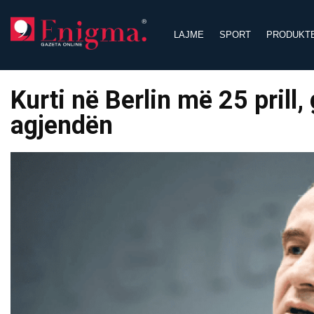
Skip
to
LAJME
SPORT
PRODUKT
content
Kurti në Berlin më 25 prill
agjendën