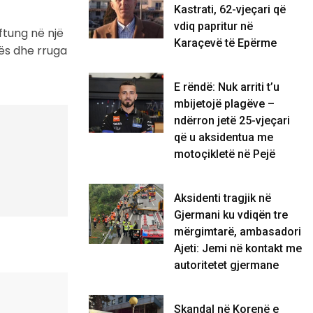
Kastrati, 62-vjeçari që
vdiq papritur në
iftung në një
Karaçevë të Epërme
ës dhe rruga
E rëndë: Nuk arriti t’u
mbijetojë plagëve –
ndërron jetë 25-vjeçari
që u aksidentua me
motoçikletë në Pejë
Aksidenti tragjik në
Gjermani ku vdiqën tre
mërgimtarë, ambasadori
Ajeti: Jemi në kontakt me
autoritetet gjermane
Skandal në Korenë e