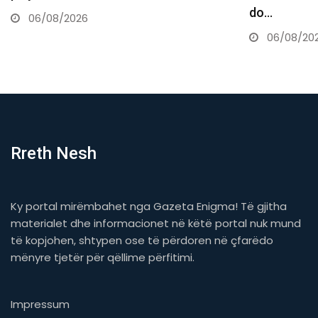
do…
05/08/20
06/08/2026
Rreth Nesh
Ky portal mirëmbahet nga Gazeta Enigma! Të gjitha
materialet dhe informacionet në këtë portal nuk mund
të kopjohen, shtypen ose të përdoren në çfarëdo
mënyre tjetër për qëllime përfitimi.
Impressum