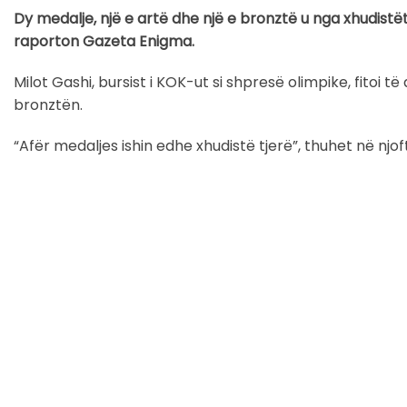
Dy medalje, një e artë dhe një e bronztë u nga xhudistë
raporton Gazeta Enigma.
Milot Gashi, bursist i KOK-ut si shpresë olimpike, fitoi t
bronztën.
“Afër medaljes ishin edhe xhudistë tjerë”, thuhet në njof