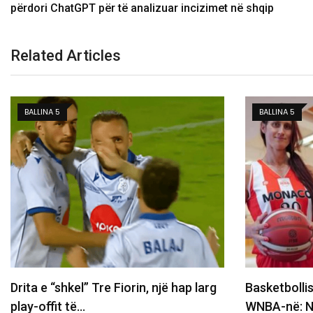
përdori ChatGPT për të analizuar incizimet në shqip
Related Articles
BALLINA 5
BALLINA 5
Basketbollistja transgjinore e synon
Zhegrova s
WNBA-në: Nëse më telefonojnë, nuk
Chelseas