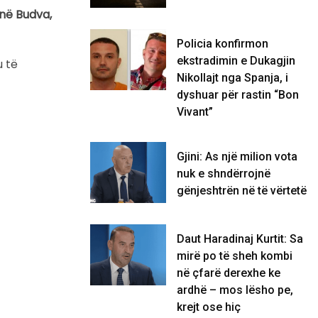
 në Budva,
Policia konfirmon
ekstradimin e Dukagjin
u të
Nikollajt nga Spanja, i
dyshuar për rastin “Bon
Vivant”
Gjini: As një milion vota
nuk e shndërrojnë
gënjeshtrën në të vërtetë
Daut Haradinaj Kurtit: Sa
mirë po të sheh kombi
në çfarë derexhe ke
ardhë – mos lësho pe,
krejt ose hiç