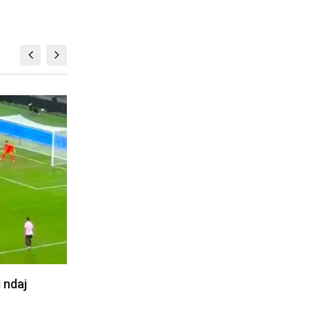
BALLINA 5
oskës i del
Kosova shkëlqen në Kampionatin
Ballkanik të Xhudos, fiton nëntë