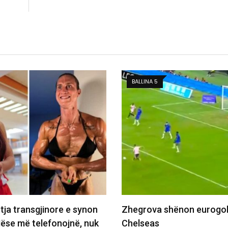
BALLINA 5
hënon eurogol ndaj
Legjenda e Spartakut të M
në krah Mirlind…