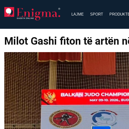
Skip
to
LAJME
SPORT
PRODUKT
content
Milot Gashi fiton të artën 