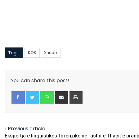
Tags:
KOK
Xhudo
You can share this post!
Whatsapp
Share
Print
via
Email
Facebook
Twitter
Previous article
Ekspertja e linguistikës forenzike në rastin e Thaçit e pran