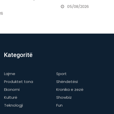
26
04/08/2026
Kategoritë
Lajme
Sport
Produktet tona
Shëndetësi
Ekonomi
Kronika e zezë
Kulturë
Showbiz
Teknologji
Fun