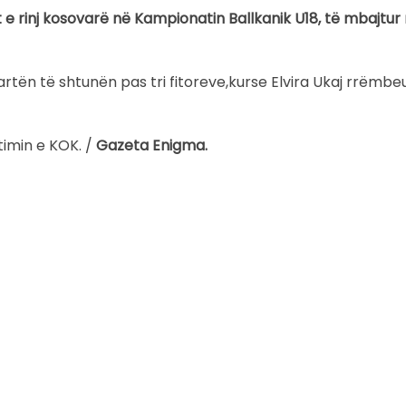
t e rinj kosovarë në Kampionatin Ballkanik U18, të mbajtur
ë artën të shtunën pas tri fitoreve,kurse Elvira Ukaj rrëmbe
timin e KOK. /
Gazeta Enigma.