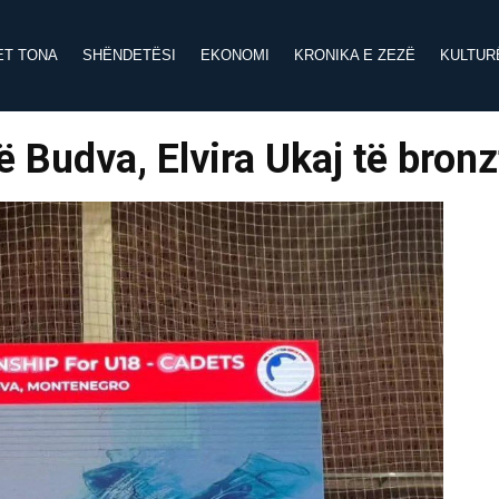
ET TONA
SHËNDETËSI
EKONOMI
KRONIKA E ZEZË
KULTUR
në Budva, Elvira Ukaj të bron