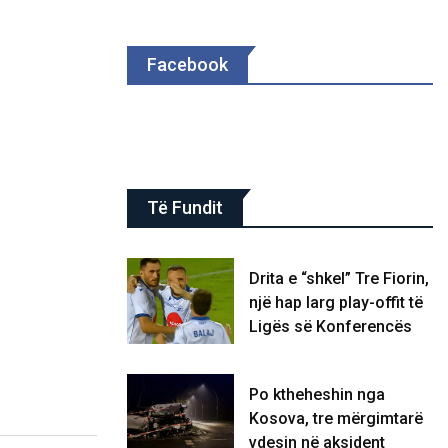
Facebook
Të Fundit
Drita e “shkel” Tre Fiorin,
një hap larg play-offit të
Ligës së Konferencës
Po ktheheshin nga
Kosova, tre mërgimtarë
vdesin në aksident