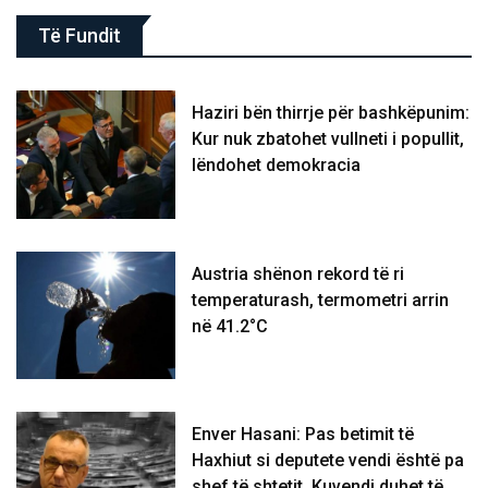
Të Fundit
Haziri bën thirrje për bashkëpunim:
Kur nuk zbatohet vullneti i popullit,
lëndohet demokracia
Austria shënon rekord të ri
temperaturash, termometri arrin
në 41.2°C
Enver Hasani: Pas betimit të
Haxhiut si deputete vendi është pa
shef të shtetit, Kuvendi duhet të