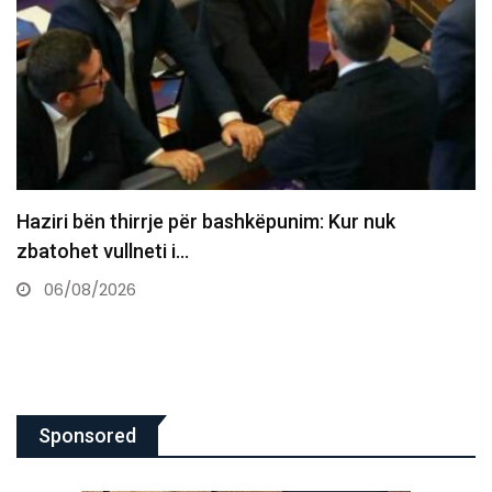
Austria shënon rekord të ri temperaturash,
termometri arrin në 41.2°C
06/08/2026
Sponsored