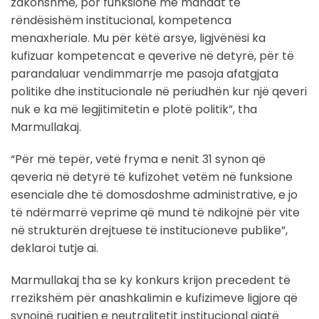
zakonshme, por funksione me mandat të
rëndësishëm institucional, kompetenca
menaxheriale. Mu për këtë arsye, ligjvënësi ka
kufizuar kompetencat e qeverive në detyrë, për të
parandaluar vendimmarrje me pasoja afatgjata
politike dhe institucionale në periudhën kur një qeveri
nuk e ka më legjitimitetin e plotë politik”, tha
Marmullakaj.
“Për më tepër, vetë fryma e nenit 31 synon që
qeveria në detyrë të kufizohet vetëm në funksione
esenciale dhe të domosdoshme administrative, e jo
të ndërmarrë veprime që mund të ndikojnë për vite
në strukturën drejtuese të institucioneve publike”,
deklaroi tutje ai.
Marmullakaj tha se ky konkurs krijon precedent të
rrezikshëm për anashkalimin e kufizimeve ligjore që
synojnë ruajtjen e neutralitetit institucional gjatë