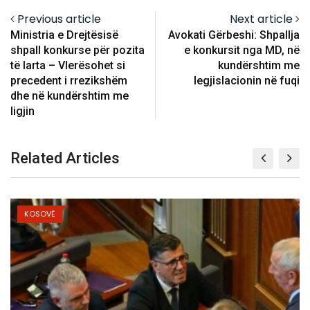
Previous article
Next article
Ministria e Drejtësisë
Avokati Gërbeshi: Shpallja
shpall konkurse për pozita
e konkursit nga MD, në
të larta – Vlerësohet si
kundërshtim me
precedent i rrezikshëm
legjislacionin në fuqi
dhe në kundërshtim me
ligjin
Related Articles
KOSOVË