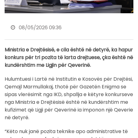
08/05/2026 09:36
Ministria e Drejtësisë, e cila është në detyrë, ka hapur
konkurs për tri pozita të larta drejtuese, çka është në
kundërshtim me Ligjin për Qeverinë.
Hulumtuesi i Lartë në Institutin e Kosovës për Drejtësi,
Qemajl Marmullakaj, thotë për Gazetën Enigma se
sipas vlerësimit nga IKD, shpallja e këtyre konkurseve
nga Ministria e Drejtësisë është në kundërshtim me
kufizimet që Ligji për Qeverinë ia imponon një Qeverie
në detyrë.
“Këto nuk janë pozita teknike apo administrative të