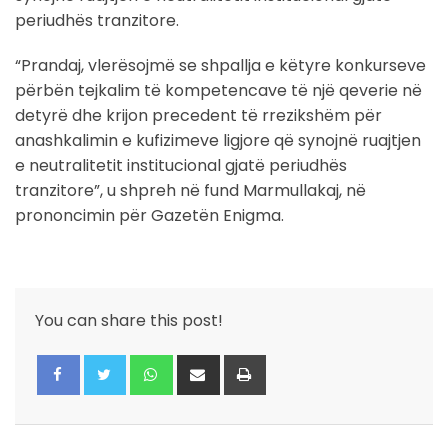
periudhës tranzitore.
“Prandaj, vlerësojmë se shpallja e këtyre konkurseve
përbën tejkalim të kompetencave të një qeverie në
detyrë dhe krijon precedent të rrezikshëm për
anashkalimin e kufizimeve ligjore që synojnë ruajtjen
e neutralitetit institucional gjatë periudhës
tranzitore”, u shpreh në fund Marmullakaj, në
prononcimin për Gazetën Enigma.
You can share this post!
Whatsapp
Share
Print
via
Email