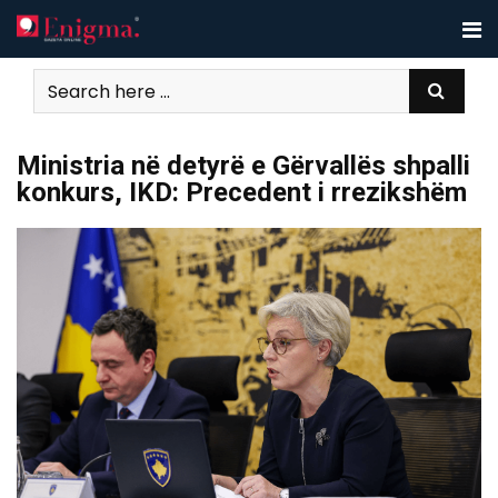
Skip
to
content
Ministria në detyrë e Gërvallës shpalli
konkurs, IKD: Precedent i rrezikshëm