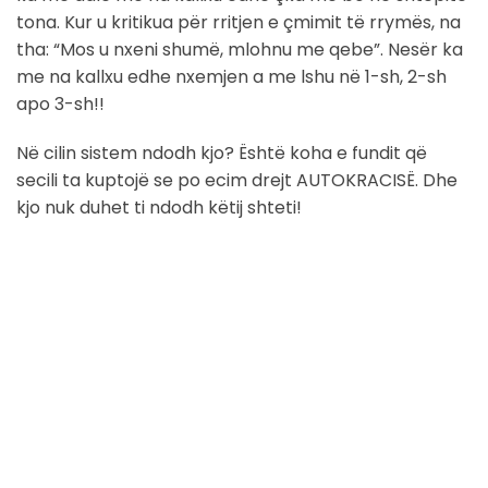
tona. Kur u kritikua për rritjen e çmimit të rrymës, na
tha: “Mos u nxeni shumë, mlohnu me qebe”. Nesër ka
me na kallxu edhe nxemjen a me lshu në 1-sh, 2-sh
apo 3-sh!!
Në cilin sistem ndodh kjo? Është koha e fundit që
secili ta kuptojë se po ecim drejt AUTOKRACISË. Dhe
kjo nuk duhet ti ndodh këtij shteti!