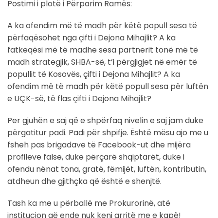
Postimi i plotë i Përparim Ramës:
A ka ofendim më të madh për këtë popull sesa të
përfaqësohet nga çifti i Dejona Mihajlit? A ka
fatkeqësi më të madhe sesa partnerit tonë më të
madh strategjik, SHBA-së, t’i përgjigjet në emër të
popullit të Kosovës, çifti i Dejona Mihajlit? A ka
ofendim më të madh për këtë popull sesa për luftën
e UÇK-së, të flas çifti i Dejona Mihajlit?
Per gjuhën e saj që e shpërfaq nivelin e saj jam duke
përgatitur padi. Padi për shpifje. Është mësu ajo me u
fsheh pas brigadave të Facebook-ut dhe mijëra
profileve false, duke përçarë shqiptarët, duke i
ofendu nënat tona, gratë, fëmijët, luftën, kontributin,
atdheun dhe gjithçka që është e shenjtë.
Tash ka me u përballë me Prokurorinë, atë
institucion që ende nuk keni arritë me e kapë!