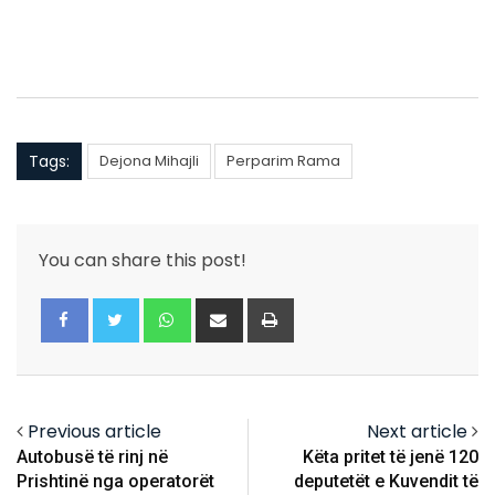
Tags:
Dejona Mihajli
Perparim Rama
You can share this post!
Whatsapp
Share
Print
via
Email
Previous article
Next article
Autobusë të rinj në
Këta pritet të jenë 120
Prishtinë nga operatorët
deputetët e Kuvendit të