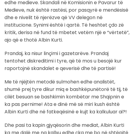
edhe medieve. Skandali në Komisionin e Pavarur të
Medieve, nuk është rastësi, por pasqyrë e mendësisë
dhe e nivelit të njerëzve që VV delegon në
institucione. Synimi është i qartë. Të heshtet çdo zë
kritik, derisa në fund të mbetet vetëm një e “vërtetë”,
ajo që e thotë Albin Kurti.
Prandaj, ka nisur linçimi i gazetarëve. Prandaj
tentohet diskreditimi i tyre, që të mos u besojë kur
raportojnë skandalet e qeverisë dhe të partisë!
Me të njëjtën metodë sulmohen edhe analistët,
shumë prej tyre dikur miq e bashkëpunëtorë të tij, të
cilët besuan se bashkimin kombëtar me Shqipnin e
ka pas pernime! Ata e dinë më së miri kush është
Albin Kurti dhe në fatkeqësinë e kujt ka kalkuluar ai?!
Dhe pasi ta kapin gjyqësorin dhe mediat, Albin Kurti
ka me dalë me na kallxu edhe çka me bo në shtëpitë