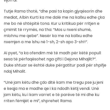
vijon ai.
Tutje Rama thotë, “dhe pasi ta kapin gjyqësorin dhe
mediat, Albin Kurti ka me dalë me na kallxu edhe çka
me bo në shtëpitë tona. Kur u kritikua për rritjen e
çmimit të rrymës, na tha: “Mos u nxeni shumë,
mlohnu me qebe”. Nesër ka me na kallxu edhe
nxemjen a me lshu në 1-sh, 2-sh apo 3-sh!!”.
Ai pyet, “a ka ofendim më të madh për këtë popull
sesa të përfaqësohet nga çifti i Dejona Mihajlit?”.
Duke shtuar se është duke përgatitur padi për shpifje
ndaj Mihalit.
“Unë jam këtu dhe çdo ditë kam me tregu pse ju jeni
e keqja ma e madhe qe i ka ndodh këtij vendi. Unë
jam këtu, ku i kam varret e të parëve të mi dhe ku
rriten fëmijët e mi”, shprehet Rama.