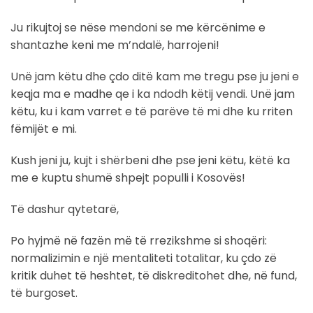
Ju rikujtoj se nëse mendoni se me kërcënime e
shantazhe keni me m’ndalë, harrojeni!
Unë jam këtu dhe çdo ditë kam me tregu pse ju jeni e
keqja ma e madhe qe i ka ndodh këtij vendi. Unë jam
këtu, ku i kam varret e të parëve të mi dhe ku rriten
fëmijët e mi.
Kush jeni ju, kujt i shërbeni dhe pse jeni këtu, këtë ka
me e kuptu shumë shpejt populli i Kosovës!
Të dashur qytetarë,
Po hyjmë në fazën më të rrezikshme si shoqëri:
normalizimin e një mentaliteti totalitar, ku çdo zë
kritik duhet të heshtet, të diskreditohet dhe, në fund,
të burgoset.