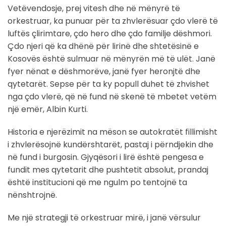
Vetëvendosje, prej vitesh dhe në mënyrë të
orkestruar, ka punuar për ta zhvlerësuar çdo vlerë të
luftës çlirimtare, çdo hero dhe çdo familje dëshmori.
Çdo njeri që ka dhënë për lirinë dhe shtetësinë e
Kosovës është sulmuar në mënyrën më të ulët. Janë
fyer nënat e dëshmorëve, janë fyer heronjtë dhe
qytetarët. Sepse për ta ky popull duhet të zhvishet
nga çdo vlerë, që në fund në skenë të mbetet vetëm
një emër, Albin Kurti.
Historia e njerëzimit na mëson se autokratët fillimisht
i zhvlerësojnë kundërshtarët, pastaj i përndjekin dhe
në fund i burgosin. Gjyqësori i lirë është pengesa e
fundit mes qytetarit dhe pushtetit absolut, prandaj
është institucioni që me ngulm po tentojnë ta
nënshtrojnë.
Me një strategji të orkestruar mirë, i janë vërsulur