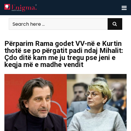
Skip
to
content
Përparim Rama godet VV-në e Kurtin
thotë se po përgatit padi ndaj Mihalit:
Çdo ditë kam me ju tregu pse jeni e
keqja më e madhe vendit