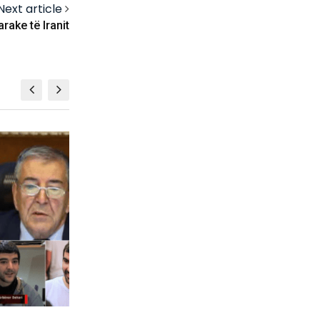
Next article
rake të Iranit
KOSOVË