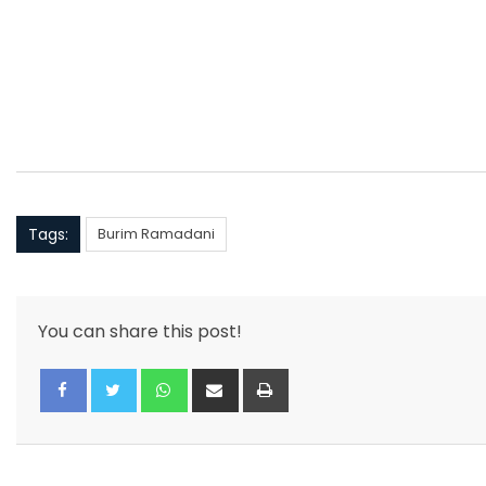
Tags:
Burim Ramadani
You can share this post!
Whatsapp
Share
Print
via
Email
Facebook
Twitter