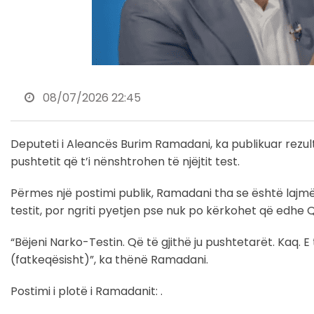
08/07/2026 22:45
Deputeti i Aleancës Burim Ramadani, ka publikuar rezulta
pushtetit që t’i nënshtrohen të njëjtit test.
Përmes një postimi publik, Ramadani tha se është lajm
testit, por ngriti pyetjen pse nuk po kërkohet që edhe Qev
“Bëjeni Narko-Testin. Që të gjithë ju pushtetarët. Kaq. 
(fatkeqësisht)”, ka thënë Ramadani.
Postimi i plotë i Ramadanit: .