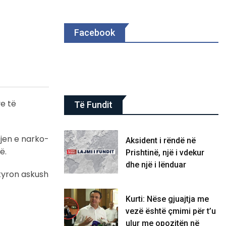
Facebook
ve të
Të Fundit
tjen e narko-
Aksident i rëndë në
ë.
Prishtinë, një i vdekur
dhe një i lënduar
etyron askush
Kurti: Nëse gjuajtja me
vezë është çmimi për t’u
ulur me opozitën në