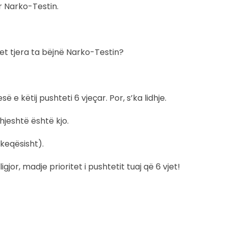
r Narko-Testin.
et tjera ta bëjnë Narko-Testin?
ë e këtij pushteti 6 vjeçar. Por, s’ka lidhje.
thjeshtë është kjo.
keqësisht).
jor, madje prioritet i pushtetit tuaj që 6 vjet!