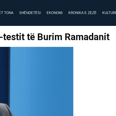
ET TONA
SHËNDETËSI
EKONOMI
KRONIKA E ZEZË
KULTUR
o-testit të Burim Ramadanit