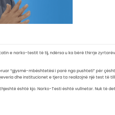
tin e narko-testit të tij, ndërsa u ka bërë thirrje zyrtarë
ëruar “gjysmë-mbështetësi i parë nga pushteti” për çësh
eria dhe institucionet e tjera ta realizojnë një test të till
E thjeshtë është kjo. Narko-Testi është vullnetar. Nuk të d