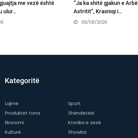
 gjakun e Arbënorit e
Kurti në konferencë pa se
asniqi i…
sqarohet se pse s’propoz
26
08/08/2026
Kategoritë
Lajme
Sport
Produktet tona
Shëndetësi
Ekonomi
Kronika e zezë
Kulturë
Showbiz