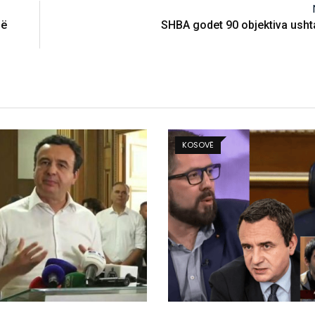
në
SHBA godet 90 objektiva ushta
BALLINA