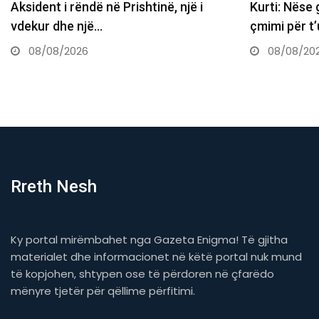
Kurti: Nëse gjuajtja me vezë është
“Ja ka shitë
çmimi për t’u ulur…
Astritit”, Kr
08/08/2026
08/08/20
Rreth Nesh
Ky portal mirëmbahet nga Gazeta Enigma! Të gjitha
materialet dhe informacionet në këtë portal nuk mund
të kopjohen, shtypen ose të përdoren në çfarëdo
mënyre tjetër për qëllime përfitimi.