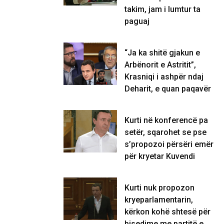
takim, jam i lumtur ta
paguaj
“Ja ka shitë gjakun e
Arbënorit e Astritit”,
Krasniqi i ashpër ndaj
Deharit, e quan paqavër
Kurti në konferencë pa
setër, sqarohet se pse
s’propozoi përsëri emër
për kryetar Kuvendi
Kurti nuk propozon
kryeparlamentarin,
kërkon kohë shtesë për
bisedime me partitë e