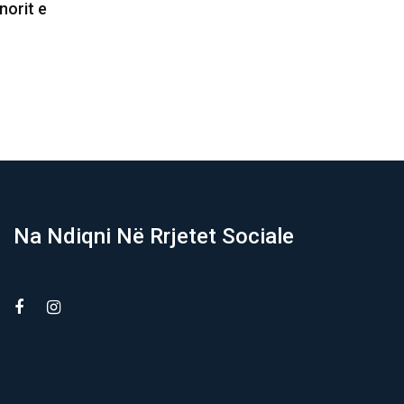
tër,
Kurti nuk propozon
oi përsëri…
kryeparlamentarin, kërkon kohë
shtesë për bisedime me…
08/08/2026
Na Ndiqni Në Rrjetet Sociale