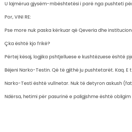
U lajmërua gjysëm-mbështetësi i parë nga pushteti pë
Por, VINI RE:
Pse more nuk paska kërkuar që Qeveria dhe institucion
Çka është kjo frikë?
Përtej kësaj, logjika pshtjelluese e kushtëzuese është pjes
Bëjeni Narko-Testin. Që të gjithë ju pushtetarët. Kaq. E 
Narko-Testi është vullnetar. Nuk të detyron askush (fat
Ndërsa, hetimi për pasurinë e paligjshme është obligim lig