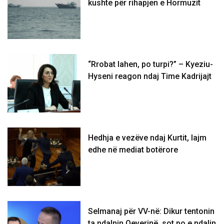
kushte për rihapjen e Hormuzit
“Rrobat lahen, po turpi?” – Kyeziu-
Hyseni reagon ndaj Time Kadrijajt
Hedhja e vezëve ndaj Kurtit, lajm
edhe në mediat botërore
Selmanaj për VV-në: Dikur tentonin
ta ndalnin Qeverinë, sot po e ndalin