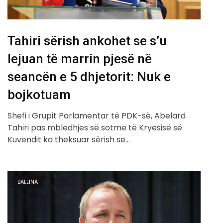
Tahiri sërish ankohet se s’u
lejuan të marrin pjesë në
seancën e 5 dhjetorit: Nuk e
bojkotuam
Shefi i Grupit Parlamentar të PDK-së, Abelard
Tahiri pas mbledhjes së sotme të Kryesisë së
Kuvendit ka theksuar sërish se…
BALLINA