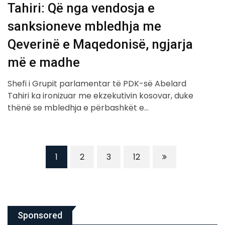
Tahiri: Që nga vendosja e
sanksioneve mbledhja me
Qeverinë e Maqedonisë, ngjarja
më e madhe
Shefi i Grupit parlamentar të PDK-së Abelard
Tahiri ka ironizuar me ekzekutivin kosovar, duke
thënë se mbledhja e përbashkët e…
1
2
3
12
Sponsored