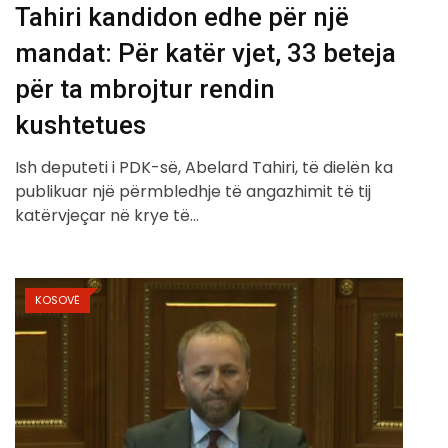
Tahiri kandidon edhe për një
mandat: Për katër vjet, 33 beteja
për ta mbrojtur rendin
kushtetues
Ish deputeti i PDK-së, Abelard Tahiri, të dielën ka
publikuar një përmbledhje të angazhimit të tij
katërvjeçar në krye të…
KOSOVË