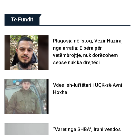
Të Fundit
Plagosja në Istog, Vezir Haziraj
nga arratia: E bëra për
vetëmbrojtje, nuk dorëzohem
sepse nuk ka drejtësi
Vdes ish-luftëtari i UÇK-së Avni
Hoxha
“Varet nga SHBA”, Irani vendos