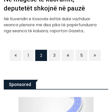
deputetët shkojnë në pauzë
Në Kuvendin e Kosovës është duke vazhduar
seanca plenare me disa pika të papërfunduara
nga seanca të kaluara, raporton Gazeta…
1
2
3
4
5
Sponsored