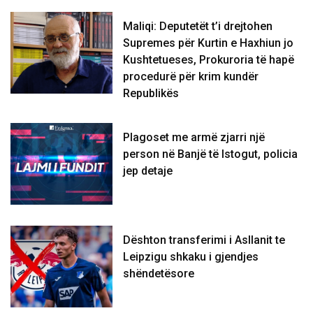
Maliqi: Deputetët t’i drejtohen
Supremes për Kurtin e Haxhiun jo
Kushtetueses, Prokuroria të hapë
procedurë për krim kundër
Republikës
Plagoset me armë zjarri një
person në Banjë të Istogut, policia
jep detaje
Dështon transferimi i Asllanit te
Leipzigu shkaku i gjendjes
shëndetësore