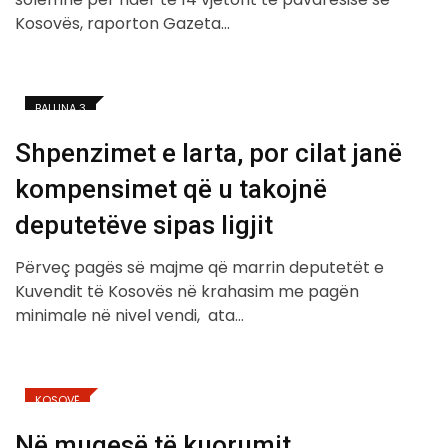
Kosovës, raporton Gazeta…
BALLINA 3
Shpenzimet e larta, por cilat janë
kompensimet që u takojnë
deputetëve sipas ligjit
Përveç pagës së majme që marrin deputetët e
Kuvendit të Kosovës në krahasim me pagën
minimale në nivel vendi, ata…
KOSOVË
Në mugesë të kuorumit,