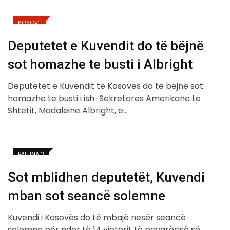
KOSOVË
Deputetet e Kuvendit do të bëjnë
sot homazhe te busti i Albright
Deputetet e Kuvendit të Kosovës do të bëjnë sot
homazhe te busti i ish-Sekretares Amerikane të
Shtetit, Madaleine Albright, e…
BALLINA 3
Sot mblidhen deputetët, Kuvendi
mban sot seancë solemne
Kuvendi i Kosovës do të mbajë nesër seancë
solemne për nder të 14 vjetorit të pavarësisë së