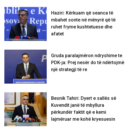
Haziri: Kërkuam që seanca të
mbahet sonte në mënyrë që të
ruhet fryme kushtetuese dhe
afatet
Gruda paralajmëron ndryshime te
PDK-ja: Prej nesër do të ndërtojmë
një strategji të re
Besnik Tahiri: Dyert e sallës së
Kuvendit janë të mbyllura
përkundër faktit që e kemi
lajmëruar me kohë kryesuesin